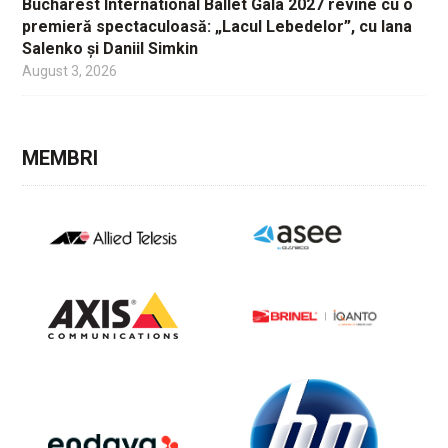
Bucharest International Ballet Gala 2027 revine cu o
premieră spectaculoasă: „Lacul Lebedelor”, cu Iana
Salenko și Daniil Simkin
August 3, 2026
MEMBRI