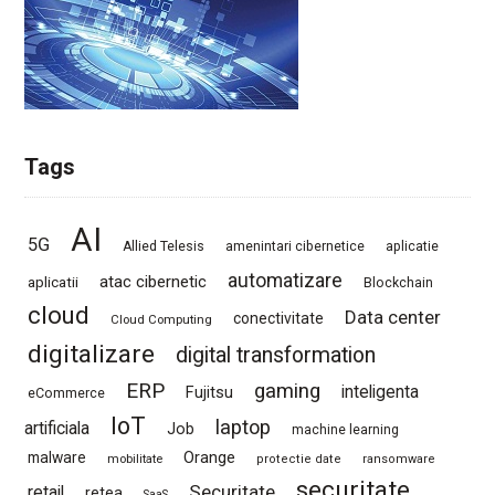
Tags
AI
5G
Allied Telesis
amenintari cibernetice
aplicatie
automatizare
atac cibernetic
aplicatii
Blockchain
cloud
Data center
conectivitate
Cloud Computing
digitalizare
digital transformation
ERP
gaming
Fujitsu
inteligenta
eCommerce
IoT
laptop
artificiala
Job
machine learning
Orange
malware
mobilitate
protectie date
ransomware
securitate
Securitate
retail
retea
SaaS