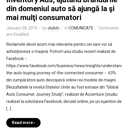
din domeniul auto să ajungă la şi
mai mulţi consumatori
January 28, 2019
by
clubitc
in
COMUNICATE
Comments
are Disabled
Reclamele devin acum mai relevante pentru cei care vor să
achiziţioneze o maşină. Potrivit unui studiu recent realizat de
Facebook −
https://www.facebook.com/business/news/insights/understanding
the-auto-buying-journey-of-the-connected-consumer − 63%
din cumpărătorii auto descoperă online noi modele de maşini.
[Rezultatele la nivelul Statelor Unite au fost extrase din “Global
Auto Consumer Journey Study”, realizat de Accenture (studiu
realizat la solicitarea Facebook, derulat online, pe un eşantion de
[…]
Read more ›