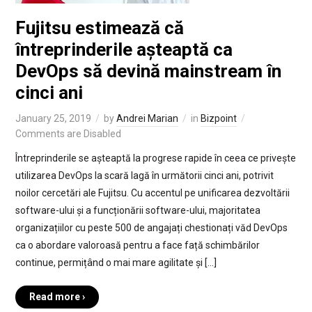
Fujitsu estimează că
întreprinderile așteaptă ca
DevOps să devină mainstream în
cinci ani
January 25, 2019
by
Andrei Marian
in
Bizpoint
Comments are Disabled
Întreprinderile se așteaptă la progrese rapide în ceea ce privește
utilizarea DevOps la scară lagă în următorii cinci ani, potrivit
noilor cercetări ale Fujitsu. Cu accentul pe unificarea dezvoltării
software-ului și a funcționării software-ului, majoritatea
organizațiilor cu peste 500 de angajați chestionați văd DevOps
ca o abordare valoroasă pentru a face față schimbărilor
continue, permițând o mai mare agilitate și […]
Read more ›