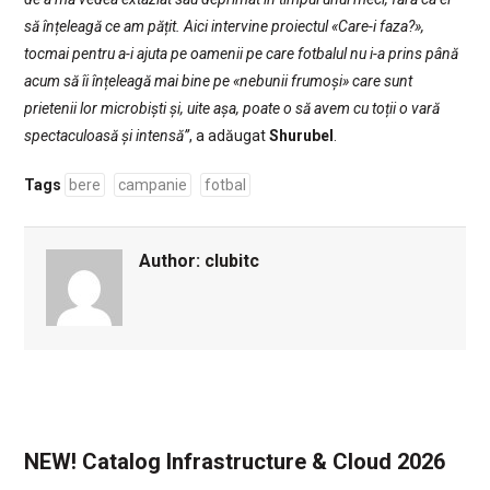
să înțeleagă ce am pățit. Aici intervine proiectul «Care-i faza?»,
tocmai pentru a-i ajuta pe oamenii pe care fotbalul nu i-a prins până
acum să îi înțeleagă mai bine pe «nebunii frumoși» care sunt
prietenii lor microbiști și, uite așa, poate o să avem cu toții o vară
spectaculoasă și intensă”
, a adăugat
Shurubel
.
Tags
bere
campanie
fotbal
Author:
clubitc
NEW! Catalog Infrastructure & Cloud 2026