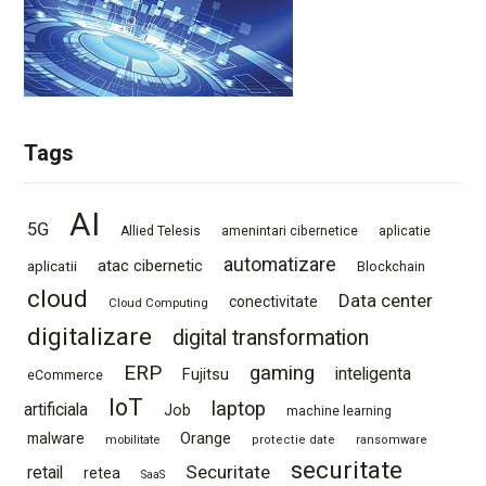
Tags
AI
5G
Allied Telesis
amenintari cibernetice
aplicatie
automatizare
atac cibernetic
aplicatii
Blockchain
cloud
Data center
conectivitate
Cloud Computing
digitalizare
digital transformation
ERP
gaming
Fujitsu
inteligenta
eCommerce
IoT
laptop
artificiala
Job
machine learning
Orange
malware
mobilitate
protectie date
ransomware
securitate
Securitate
retail
retea
SaaS