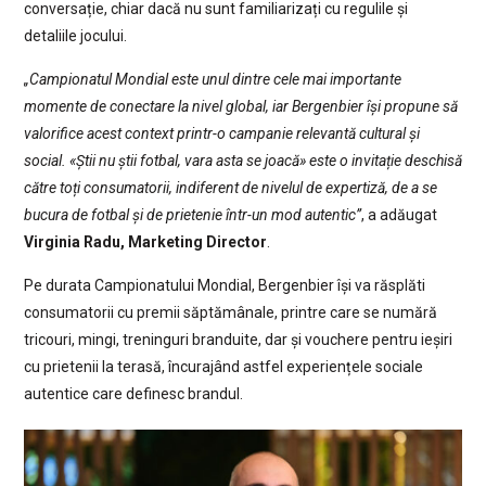
conversație, chiar dacă nu sunt familiarizați cu regulile și
detaliile jocului.
„Campionatul Mondial este unul dintre cele mai importante
momente de conectare la nivel global, iar Bergenbier își propune să
valorifice acest context printr-o campanie relevantă cultural și
social. «Știi nu știi fotbal, vara asta se joacă» este o invitație deschisă
către toți consumatorii, indiferent de nivelul de expertiză, de a se
bucura de fotbal și de prietenie într-un mod autentic”
, a adăugat
Virginia Radu, Marketing Director
.
Pe durata Campionatului Mondial, Bergenbier își va răsplăti
consumatorii cu premii săptămânale, printre care se numără
tricouri, mingi, treninguri branduite, dar și vouchere pentru ieșiri
cu prietenii la terasă, încurajând astfel experiențele sociale
autentice care definesc brandul.