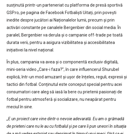
susținută printr-un parteneriat cu platforma de presă sportivă
GSP.ro, pe pagina de Facebook Fotbaliști Uitați, prin povești
inedite despre jucători ai Naționalelor lumii, precum și prin
activări constante pe canalele Bergenbier din social media. În
paralel, Bergenbier va derula și o campanie off-trade pe toată
durata verii, pentru a asigura vizibilitatea și accesibilitatea
inițiativei la nivel național.
În plus, campania va avea și o componentă exclusiv digitală,
mini-seria video „Care-i faza?”, în care influencerul Shurubel
explică, într-un mod amuzant și ușor de înțeles, reguli, expresii și
tactici din fotbal. Conținutul este conceput special pentru acei
consumatori care aleg să iasă la bere cu prietenii pasionați de
fotbal pentru atmosferă și socializare, nu neapărat pentru
meciul în sine.
„E un proiect care vine dintr-o nevoie adevarată. Eu am o grămadă
de prieteni care nu le au cu fotbalul și pe care îi pun uneori în situația
de a mă vedea extaziat sau deprimat în timpul unui meci, fără ca ei