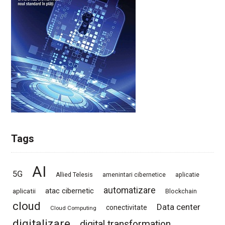
Tags
AI
5G
Allied Telesis
amenintari cibernetice
aplicatie
automatizare
atac cibernetic
aplicatii
Blockchain
cloud
Data center
conectivitate
Cloud Computing
digitalizare
digital transformation