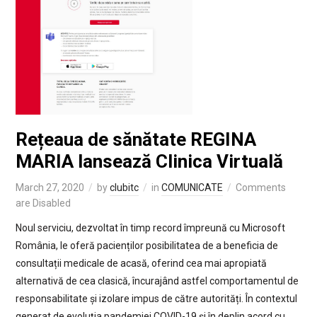
Rețeaua de sănătate REGINA
MARIA lansează Clinica Virtuală
March 27, 2020
by
clubitc
in
COMUNICATE
Comments
are Disabled
Noul serviciu, dezvoltat în timp record împreună cu Microsoft
România, le oferă pacienților posibilitatea de a beneficia de
consultații medicale de acasă, oferind cea mai apropiată
alternativă de cea clasică, încurajând astfel comportamentul de
responsabilitate și izolare impus de către autorități. În contextul
generat de evoluția pandemiei COVID-19 și în deplin acord cu