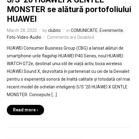
MONSTER se alătură portofoliului
HUAWEI
March 28, 2020
by
clubitc
in
COMUNICATE
,
Evenimente
,
Foto-Video-Audio
Comments are Disabled
HUAWEI Consumer Business Group (CBG) a lansat alături de
smartphone-urile flagship HUAWEI P40 Series, noul HUAWEI
WATCH GT2e, destinat unui stil de viață activ, boxa wireless
HUAWEI Sound X, dezvoltată în parteneriat cu cei de la Devialet
pentru o experiență sonoră de înaltă calitate și totodată cel mai
recent model de ochelari inteligenți S/S ’20 HUAWEI X GENTLE
MONSTER. Concepute […]
Read more ›