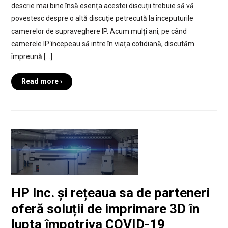
descrie mai bine însă esența acestei discuții trebuie să vă
povestesc despre o altă discuție petrecută la începuturile
camerelor de supraveghere IP. Acum mulți ani, pe când
camerele IP începeau să intre în viața cotidiană, discutăm
împreună […]
Read more ›
HP Inc. și rețeaua sa de parteneri
oferă soluții de imprimare 3D în
lupta împotriva COVID-19