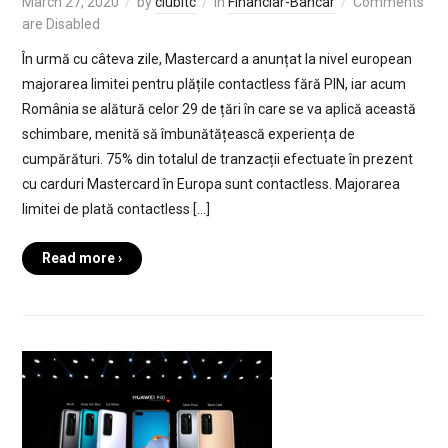
March 27, 2020
by
clubitc
in
Financiar-Bancar
Comments
are Disabled
În urmă cu câteva zile, Mastercard a anunțat la nivel european
majorarea limitei pentru plățile contactless fără PIN, iar acum
România se alătură celor 29 de țări în care se va aplică această
schimbare, menită să îmbunătățească experiența de
cumpărături. 75% din totalul de tranzacții efectuate în prezent
cu carduri Mastercard în Europa sunt contactless. Majorarea
limitei de plată contactless […]
Read more ›