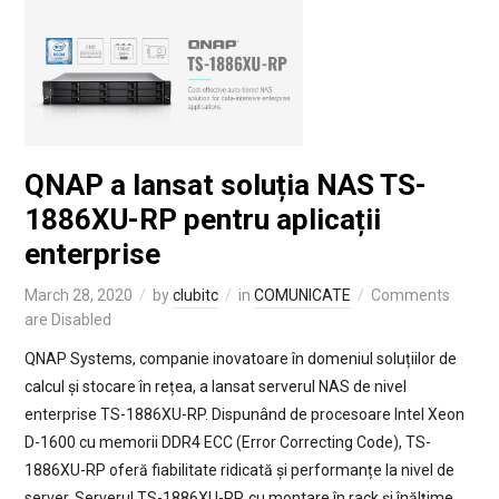
QNAP a lansat soluția NAS TS-
1886XU-RP pentru aplicații
enterprise
March 28, 2020
by
clubitc
in
COMUNICATE
Comments
are Disabled
QNAP Systems, companie inovatoare în domeniul soluțiilor de
calcul și stocare în rețea, a lansat serverul NAS de nivel
enterprise TS-1886XU-RP. Dispunând de procesoare Intel Xeon
D-1600 cu memorii DDR4 ECC (Error Correcting Code), TS-
1886XU-RP oferă fiabilitate ridicată și performanțe la nivel de
server. Serverul TS-1886XU-RP, cu montare în rack și înălțime