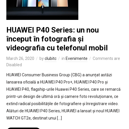
HUAWEI P40 Series: un nou
început în fotografia și
videografia cu telefonul mobil
March 26, 2020
by
clubitc
in
Evenimente
Comments are
Disabled
HUAWEI Consumer Business Group (CBG) a anunțat astăzi
lansarea oficială a HUAWEI P40 Pro+, HUAWEI P40 Pro și
HUAWEI P40, flagship-urile Huawei P40 Series, care se remarcă
printr-un design de ultimă oră și camere foto revoluționare, ce
extind radical posibilitățile de fotografiere și înregistrare video.
Alături de HUAWEI P40 Series, HUAWEI a lansat și noul HUAWEI
WATCH GT2e, destinat unui […]