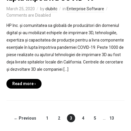
March 25, 2020
by
clubitc
in
Enterprise Software
Comments are Disabled
HP Inc. și comunitatea sa globală de producători din domeniul
digital și-au mobilizat echipele de imprimare 3D, tehnologiile,
expertiza și capacitatea de producție pentru a livra componente
esențiale în lupta împotriva pandemiei COVID-19. Peste 1000 de
piese realizate cu ajutorul tehnologiei de imprimare 3D au fost
deja livrate spitalelor locale din California. Centrele de cercetare
și dezvoltare 3D ale companiei […]
Read more ›
← Previous
1
2
3
4
5
…
13