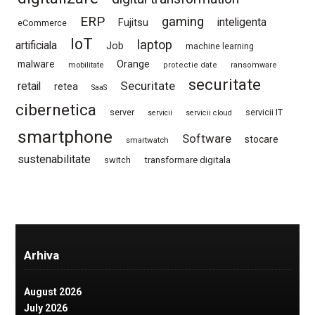
ERP
gaming
Fujitsu
inteligenta
eCommerce
IoT
laptop
artificiala
Job
machine learning
Orange
malware
mobilitate
protectie date
ransomware
securitate
Securitate
retail
retea
SaaS
cibernetica
server
servicii IT
servicii
servicii cloud
smartphone
Software
stocare
smartwatch
sustenabilitate
switch
transformare digitala
Arhiva
August 2026
July 2026