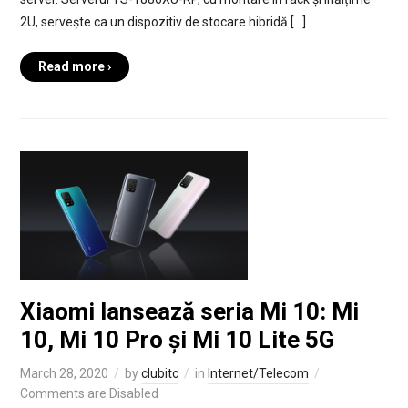
2U, servește ca un dispozitiv de stocare hibridă […]
Read more ›
Xiaomi lansează seria Mi 10: Mi
10, Mi 10 Pro și Mi 10 Lite 5G
March 28, 2020
by
clubitc
in
Internet/Telecom
Comments are Disabled