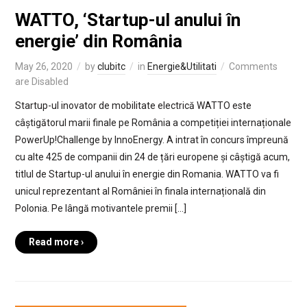
WATTO, ‘Startup-ul anului în
energie’ din România
May 26, 2020
by
clubitc
in
Energie&Utilitati
Comments
are Disabled
Startup-ul inovator de mobilitate electrică WATTO este
câștigătorul marii finale pe România a competiției internaționale
PowerUp!Challenge by InnoEnergy. A intrat în concurs împreună
cu alte 425 de companii din 24 de țări europene și câștigă acum,
titlul de Startup-ul anului în energie din Romania. WATTO va fi
unicul reprezentant al României în finala internațională din
Polonia. Pe lângă motivantele premii […]
Read more ›