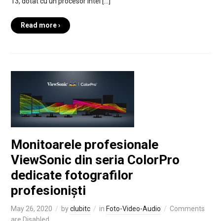
13, dotat cu un procesor Intel […]
Read more ›
Monitoarele profesionale
ViewSonic din seria ColorPro
dedicate fotografilor
profesioniști
May 26, 2020
by
clubitc
in
Foto-Video-Audio
Comments
are Disabled