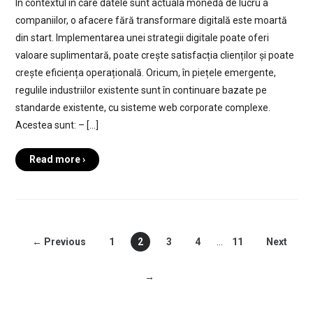
În contextul în care datele sunt actuala monedă de lucru a
companiilor, o afacere fără transformare digitală este moartă
din start. Implementarea unei strategii digitale poate oferi
valoare suplimentară, poate crește satisfacția clienților și poate
crește eficiența operațională. Oricum, în piețele emergente,
regulile industriilor existente sunt în continuare bazate pe
standarde existente, cu sisteme web corporate complexe.
Acestea sunt: – […]
Read more ›
← Previous
1
2
3
4
…
11
Next
→