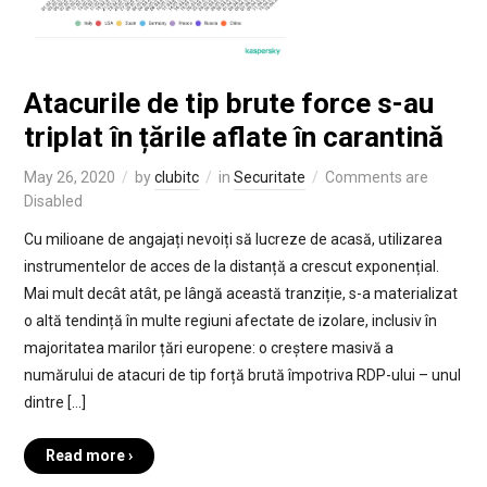
Atacurile de tip brute force s-au
triplat în țările aflate în carantină
May 26, 2020
by
clubitc
in
Securitate
Comments are
Disabled
Cu milioane de angajați nevoiți să lucreze de acasă, utilizarea
instrumentelor de acces de la distanță a crescut exponențial.
Mai mult decât atât, pe lângă această tranziție, s-a materializat
o altă tendință în multe regiuni afectate de izolare, inclusiv în
majoritatea marilor țări europene: o creștere masivă a
numărului de atacuri de tip forță brută împotriva RDP-ului – unul
dintre […]
Read more ›