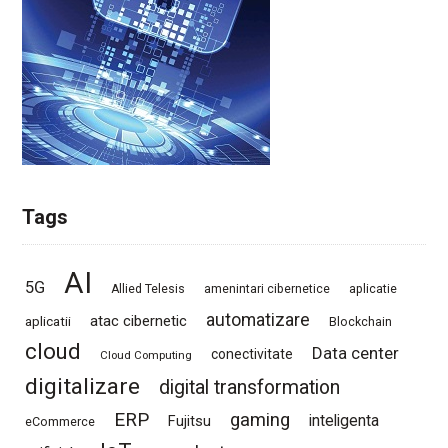
Tags
AI
5G
Allied Telesis
amenintari cibernetice
aplicatie
automatizare
atac cibernetic
aplicatii
Blockchain
cloud
Data center
conectivitate
Cloud Computing
digitalizare
digital transformation
ERP
gaming
Fujitsu
inteligenta
eCommerce