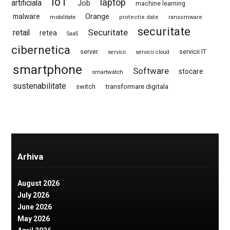
IoT
laptop
artificiala
Job
machine learning
Orange
malware
mobilitate
protectie date
ransomware
securitate
Securitate
retail
retea
SaaS
cibernetica
server
servicii IT
servicii
servicii cloud
smartphone
Software
stocare
smartwatch
sustenabilitate
switch
transformare digitala
Arhiva
August 2026
July 2026
June 2026
May 2026