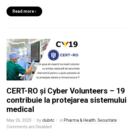
Read more ›
CERT-RO și Cyber Volunteers – 19
contribuie la protejarea sistemului
medical
May 26, 2020
by
clubitc
in
Pharma & Health
,
Securitate
Comments are Disabled