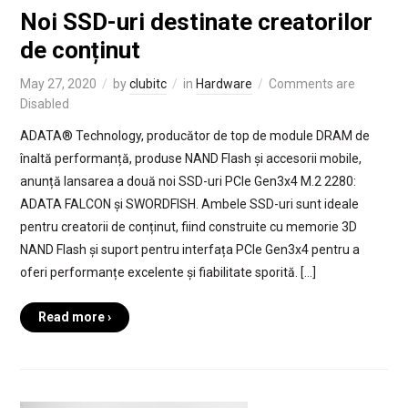
Noi SSD-uri destinate creatorilor
de conținut
May 27, 2020
by
clubitc
in
Hardware
Comments are
Disabled
ADATA® Technology, producător de top de module DRAM de
înaltă performanță, produse NAND Flash și accesorii mobile,
anunță lansarea a două noi SSD-uri PCIe Gen3x4 M.2 2280:
ADATA FALCON și SWORDFISH. Ambele SSD-uri sunt ideale
pentru creatorii de conținut, fiind construite cu memorie 3D
NAND Flash și suport pentru interfața PCIe Gen3x4 pentru a
oferi performanțe excelente și fiabilitate sporită. […]
Read more ›