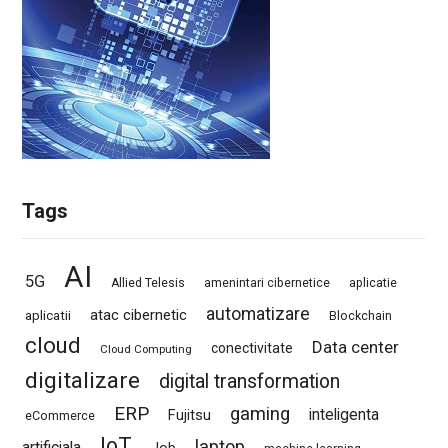
Tags
AI
5G
Allied Telesis
amenintari cibernetice
aplicatie
automatizare
atac cibernetic
aplicatii
Blockchain
cloud
Data center
conectivitate
Cloud Computing
digitalizare
digital transformation
ERP
gaming
Fujitsu
inteligenta
eCommerce
IoT
laptop
artificiala
Job