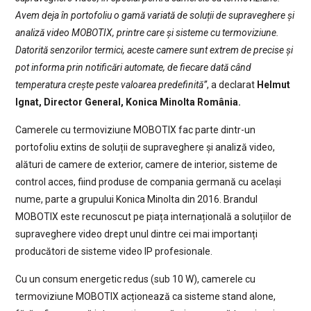
Avem deja în portofoliu o gamă variată de soluții de supraveghere și
analiză video MOBOTIX, printre care și sisteme cu termoviziune.
Datorită senzorilor termici, aceste camere sunt extrem de precise și
pot informa prin notificări automate, de fiecare dată când
temperatura crește peste valoarea predefinită”
, a declarat
Helmut
Ignat, Director General, Konica Minolta România.
Camerele cu termoviziune MOBOTIX fac parte dintr-un
portofoliu extins de soluții de supraveghere și analiză video,
alături de camere de exterior, camere de interior, sisteme de
control acces, fiind produse de compania germană cu același
nume, parte a grupului Konica Minolta din 2016. Brandul
MOBOTIX este recunoscut pe piața internațională a soluțiilor de
supraveghere video drept unul dintre cei mai importanți
producători de sisteme video IP profesionale.
Cu un consum energetic redus (sub 10 W), camerele cu
termoviziune MOBOTIX acționează ca sisteme stand alone,