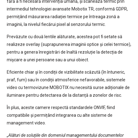
fără a fi necesară intervenția umană, și scanează termic prin
intermediul tehnologiei avansate Mobotix TR, conformă GDPR,
permițând măsurarea radiației termice pe întreaga zonă a
imaginii, la nivelul fiecărui pixel al senzorului termic.
Prevăzute cu două lentile alăturate, acestea pot fi setate să
realizeze overlay (suprapunerea imaginii optice și celei termice),
pentru a genera înregistrări de înaltă rezoluție la detecția de
mișcare a unei persoane sau a unui obiect.
Eficiente chiar și în condiții de vizibilitate scăzută (în întuneric,
praf, fum) sau în condiții atmosferice nefavorabile, sistemele
video cu termovizune MOBOTIX nu necesită surse adiționale de
iluminare pentru detectarea de la distanță a zonelor de risc.
În plus, aceste camere respectă standardele ONVIF, fiind
compatibile și permițând integrarea cu alte sisteme de
management video.
„Alături de soluțiile din domeniul managementului documentelor