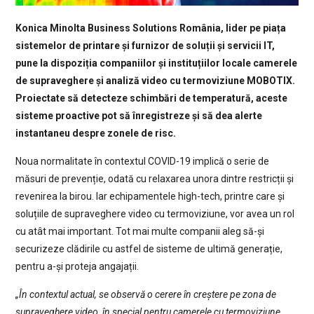
Konica Minolta Business Solutions România, lider pe piața
sistemelor de printare și furnizor de soluții și servicii IT,
pune la dispoziția companiilor și instituțiilor locale camerele
de supraveghere și analiză video cu termoviziune MOBOTIX.
Proiectate să detecteze schimbări de temperatură, aceste
sisteme proactive pot să înregistreze și să dea alerte
instantaneu despre zonele de risc.
Noua normalitate în contextul COVID-19 implică o serie de
măsuri de prevenție, odată cu relaxarea unora dintre restricții și
revenirea la birou. Iar echipamentele high-tech, printre care și
soluțiile de supraveghere video cu termoviziune, vor avea un rol
cu atât mai important. Tot mai multe companii aleg să-și
securizeze clădirile cu astfel de sisteme de ultimă generație,
pentru a-și proteja angajații.
„În contextul actual, se observă o cerere în creștere pe zona de
supraveghere video, în special pentru camerele cu termoviziune.