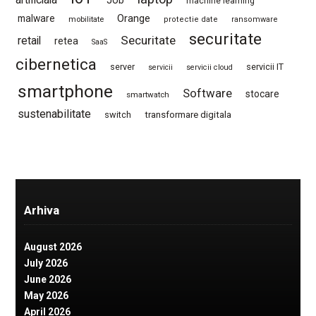
machine learning
Orange
malware
mobilitate
protectie date
ransomware
securitate
Securitate
retail
retea
SaaS
cibernetica
server
servicii IT
servicii
servicii cloud
smartphone
Software
stocare
smartwatch
sustenabilitate
switch
transformare digitala
Arhiva
August 2026
July 2026
June 2026
May 2026
April 2026