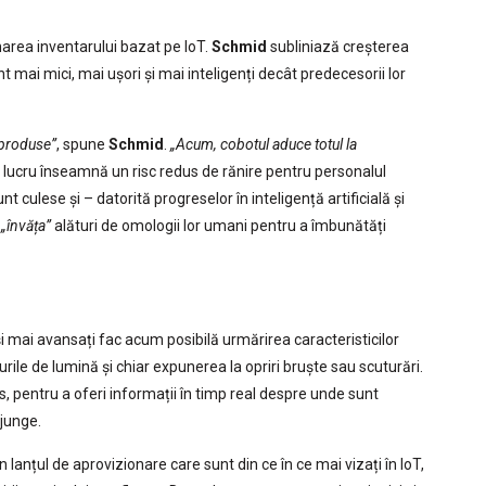
narea inventarului bazat pe IoT.
Schmid
subliniază creșterea
t mai mici, mai ușori și mai inteligenți decât predecesorii lor
ă produse”
, spune
Schmid
.
„Acum, cobotul aduce totul la
 lucru înseamnă un risc redus de rănire pentru personalul
 culese și – datorită progreselor în inteligență artificială și
a
„învăța”
alături de omologii lor umani pentru a îmbunătăți
 și mai avansați fac acum posibilă urmărirea caracteristicilor
rile de lumină și chiar expunerea la opriri bruște sau scuturări.
, pentru a oferi informații în timp real despre unde sunt
ajunge.
n lanțul de aprovizionare care sunt din ce în ce mai vizați în IoT,