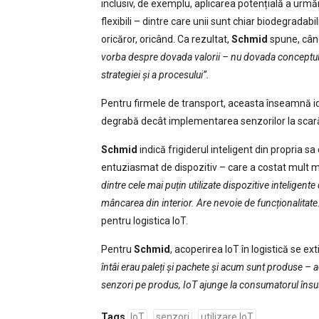
inclusiv, de exemplu, aplicarea potențială a urmăr
flexibili – dintre care unii sunt chiar biodegrada
oricăror, oricând. Ca rezultat,
Schmid
spune, când
vorba despre dovada valorii – nu dovada conceptul
strategiei și a procesului”.
Pentru firmele de transport, aceasta înseamnă ide
degrabă decât implementarea senzorilor la scară
Schmid
indică frigiderul inteligent din propria s
entuziasmat de dispozitiv – care a costat mult m
dintre cele mai puțin utilizate dispozitive inteligen
mâncarea din interior. Are nevoie de funcționalitate
pentru logistica IoT.
Pentru
Schmid
, acoperirea IoT în logistică se ex
întâi erau paleți și pachete și acum sunt produse – a
senzori pe produs, IoT ajunge la consumatorul însuș
Tags
IoT
senzori
utilizare IoT