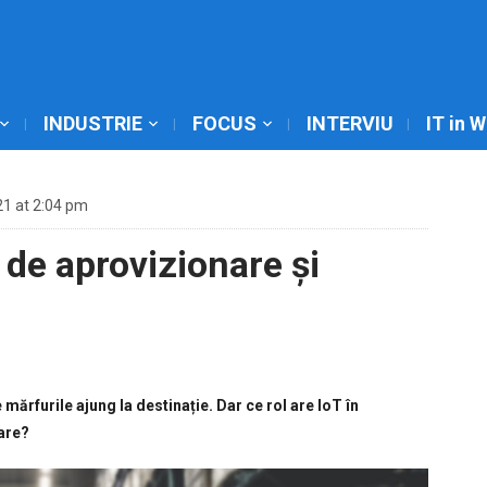
INDUSTRIE
FOCUS
INTERVIU
IT in 
1 at 2:04 pm
l de aprovizionare și
ărfurile ajung la destinație. Dar ce rol are IoT în
nare?