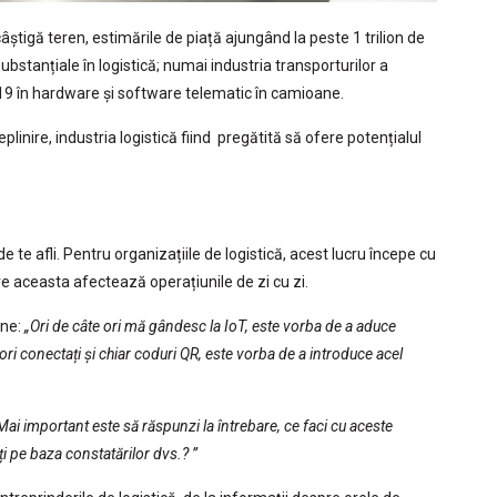
âștigă teren, estimările de piață ajungând la peste 1 trilion de
substanțiale în logistică; numai industria transporturilor a
019 în hardware și software telematic în camioane.
eplinire, industria logistică fiind pregătită să ofere potențialul
e te afli. Pentru organizațiile de logistică, acest lucru începe cu
re aceasta afectează operațiunile de zi cu zi.
ne:
„Ori de câte ori mă gândesc la IoT, este vorba de a aduce
nzori conectați și chiar coduri QR, este vorba de a introduce acel
Mai important este să răspunzi la întrebare, ce faci cu aceste
ți pe baza constatărilor dvs.? ”