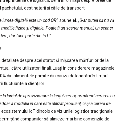
treprinderile de logistică, de la informații despre orele de
 pachetului, destinatarii și căile de transport.
a lumea digitală este un cod QR”
, spune
el
.
„S-ar putea să nu vă
 mediile fizice și digitale. Poate fi un scaner manual, un scaner
vs., dar face parte din IoT.”
e
 detaliate despre acel statut și mișcarea mărfurilor de la
entual, către utilizatori finali. Luați în considerare magazinele
% din alimentele primite din cauza deteriorării în timpul
i fluctuante a clienților.
e la lanțul de aprovizionare la lanțul cererii, urmărind cererea cu
doar a modului în care este utilizat produsul, ci și a cererii de
ecosistemului IoT dincolo de viziunile logistice tradiționale
ali, permițând companiilor să alinieze mai bine comenzile de