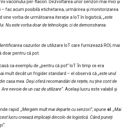
irii vaccinului per-flacon. Dezvoltarea unor senzori mai mici și
bili – fac acum posibilă etichetarea, urmărirea și monitorizarea
 vine vorba de următoarea iterație a IoT în logistică,
„este
ui. Nu este vorba doar de tehnologie, ci de demonstrarea
ntificarea cazurilor de utilizare IoT care furnizează ROI, mai
 doar pentru că pot.
a casă ca exemplu de „pentru că pot” IoT. În timp ce era
ai mult decât un frigider standard – el observă că
„este unul
te din casa mea. Deși oferă recomandări de rețete, nu ține cont de
. Are nevoie de un caz de utilizare”.
Același lucru este valabil și
tinde rapid.
„Mergem mult mai departe cu senzori”
, spune
el
.
„Mai
cest lucru creează implicații dincolo de logistică. Când puneți
i”.