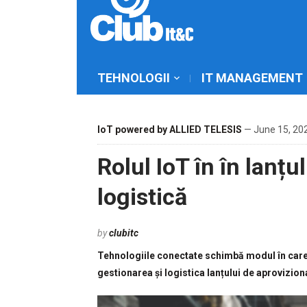
TEHNOLOGII
IT MANAGEMENT
IoT powered by ALLIED TELESIS
— June 15, 202
Rolul IoT în în lanțu
logistică
by
clubitc
Tehnologiile conectate schimbă modul în care m
gestionarea și logistica lanțului de aprovizio