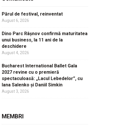
Părul de festival, reinventat
August 6, 2026
Dino Parc Râșnov confirmă maturitatea
unui business, la 11 ani de la
deschidere
August 4, 2026
Bucharest International Ballet Gala
2027 revine cu o premieră
spectaculoasă: „Lacul Lebedelor”, cu
Iana Salenko și Daniil Simkin
August 3, 2026
MEMBRI