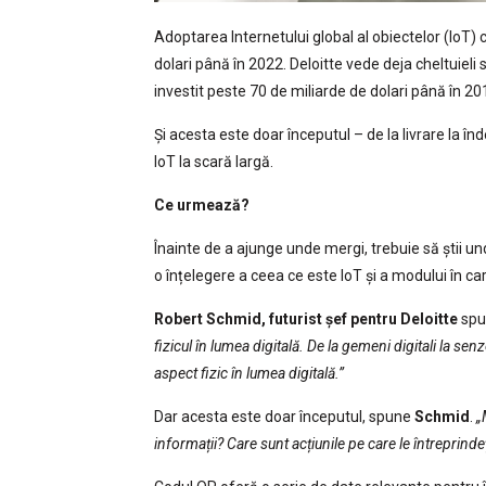
Adoptarea Internetului global al obiectelor (IoT) c
dolari până în 2022. Deloitte vede deja cheltuieli 
investit peste 70 de miliarde de dolari până în 2
Și acesta este doar începutul – de la livrare la înd
IoT la scară largă.
Ce urmează?
Înainte de a ajunge unde mergi, trebuie să știi und
o înțelegere a ceea ce este IoT și a modului în ca
Robert Schmid, futurist șef pentru Deloitte
spu
fizicul în lumea digitală. De la gemeni digitali la se
aspect fizic în lumea digitală.”
Dar acesta este doar începutul, spune
Schmid
.
„
informații? Care sunt acțiunile pe care le întreprinde