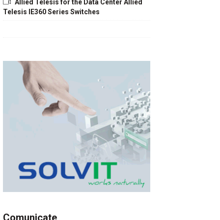
Allied Telesis for the Data Center Allied
Telesis IE360 Series Switches
Comunicate