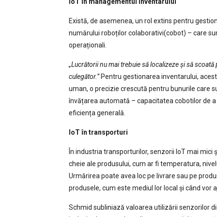
IoT în managementul inventarului
Există, de asemenea, un rol extins pentru gestio
numărului roboților colaborativi(cobot) – care sun
operaționali.
„Lucrătorii nu mai trebuie să localizeze și să scoat
culegător.”
Pentru gestionarea inventarului, acest
uman, o precizie crescută pentru bunurile care sunt
învățarea automată – capacitatea cobotilor de 
eficiența generală.
IoT în transporturi
În industria transporturilor, senzorii IoT mai mici
cheie ale produsului, cum ar fi temperatura, nivelu
Urmărirea poate avea loc pe livrare sau pe produs
produsele, cum este mediul lor local și când vor 
Schmid subliniază valoarea utilizării senzorilor di