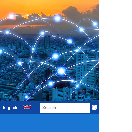
Search
English
for: