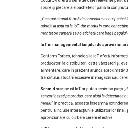
Codul QR oferă o serie de date relevante pentru în
sosire și plecare ale pachetelor până la conținutul
„Cea mai simplă formă de conectare a unui pachet l
gândiți la asta ca la IoT, dar modul în care conectăm
montat pe cameră sau o etichetă care bagă bagajul d
IoT în managementul lanțului de aprovizionar
Conform Forbes, tehnologiile IoT oferă informații
producători la distribuitori, către vânzători și, ev
alimentare, care în prezent aruncă aproximativ 30
tranzitului, stocării excesive în magazin sau cereri
Schmid
susține că IoT ar putea schimba piața
„d
senzori bazați pe produs, care ajută la detectarea nu 
mediu”
. În practică, aceasta înseamnă extinderea 
pentru a include interacțiunile utilizatorilor fin
aprovizionare cu curbele cererii efective.