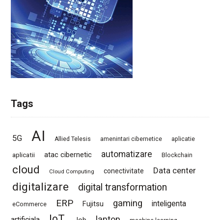
Tags
AI
5G
Allied Telesis
amenintari cibernetice
aplicatie
automatizare
atac cibernetic
aplicatii
Blockchain
cloud
Data center
conectivitate
Cloud Computing
digitalizare
digital transformation
ERP
gaming
Fujitsu
inteligenta
eCommerce
IoT
laptop
artificiala
Job