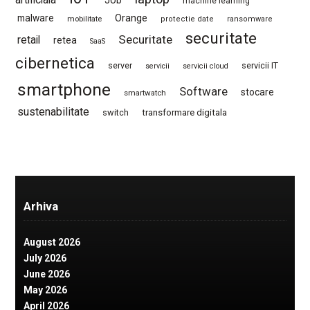
machine learning
Orange
malware
mobilitate
protectie date
ransomware
securitate
Securitate
retail
retea
SaaS
cibernetica
server
servicii IT
servicii
servicii cloud
smartphone
Software
stocare
smartwatch
sustenabilitate
switch
transformare digitala
Arhiva
August 2026
July 2026
June 2026
May 2026
April 2026