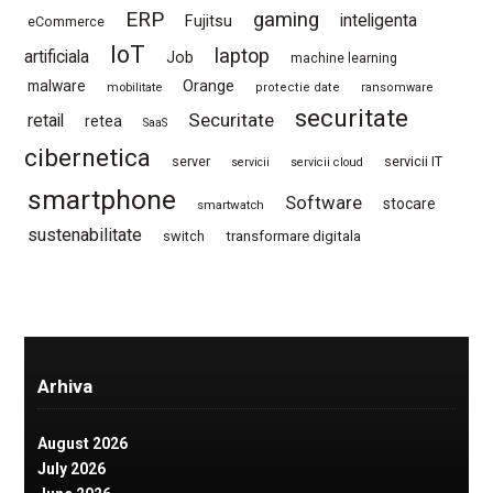
ERP
gaming
Fujitsu
inteligenta
eCommerce
IoT
laptop
artificiala
Job
machine learning
Orange
malware
mobilitate
protectie date
ransomware
securitate
Securitate
retail
retea
SaaS
cibernetica
server
servicii IT
servicii
servicii cloud
smartphone
Software
stocare
smartwatch
sustenabilitate
switch
transformare digitala
Arhiva
August 2026
July 2026