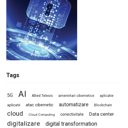
Tags
AI
5G
Allied Telesis
amenintari cibernetice
aplicatie
automatizare
atac cibernetic
aplicatii
Blockchain
cloud
Data center
conectivitate
Cloud Computing
digitalizare
digital transformation