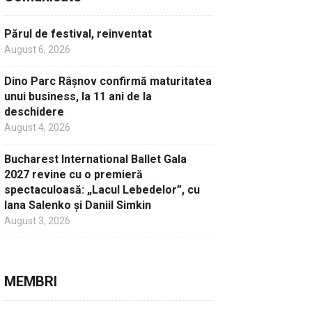
Părul de festival, reinventat
August 6, 2026
Dino Parc Râșnov confirmă maturitatea
unui business, la 11 ani de la
deschidere
August 4, 2026
Bucharest International Ballet Gala
2027 revine cu o premieră
spectaculoasă: „Lacul Lebedelor”, cu
Iana Salenko și Daniil Simkin
August 3, 2026
MEMBRI