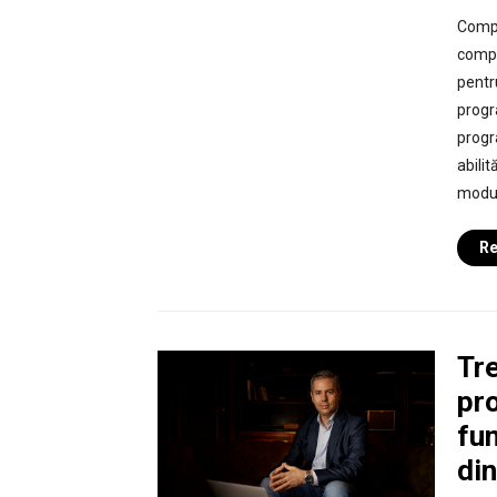
Compa
compl
pentru
progr
progr
abili
module
Re
Tre
pr
fu
di