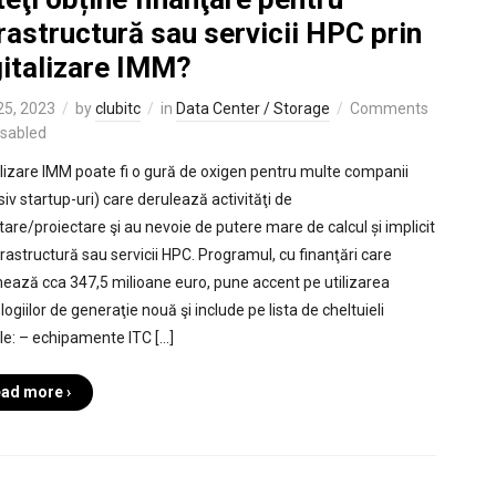
rastructură sau servicii HPC prin
gitalizare IMM?
 25, 2023
by
clubitc
in
Data Center / Storage
Comments
isabled
alizare IMM poate fi o gură de oxigen pentru multe companii
siv startup-uri) care derulează activităţi de
tare/proiectare şi au nevoie de putere mare de calcul și implicit
frastructură sau servicii HPC. Programul, cu finanţări care
ează cca 347,5 milioane euro, pune accent pe utilizarea
ogiilor de generaţie nouă şi include pe lista de cheltuieli
bile: – echipamente ITC […]
ad more ›