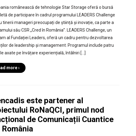
nia românească de tehnologie Star Storage oferă o bursă
etă de participare în cadrul programului LEADERS Challenge
 tinerii manageri preocupați de știință și inovație, ca parte a
amului său CSR „Cred în România”. LEADERS Challenge, un
am al Fundației Leaders, oferă un cadru pentru dezvoltarea
tăților de leadership și management. Programul include patru
 axate pe învățare experiențială, întâlniri […]
ad more ›
ncadis este partener al
oiectului RoNaQCI, primul nod
ncțional de Comunicații Cuantice
n România