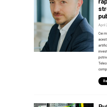
rap
st
pub
April
Cei m
acest
artifi
inves
potri
Telec
compa
Re
Put