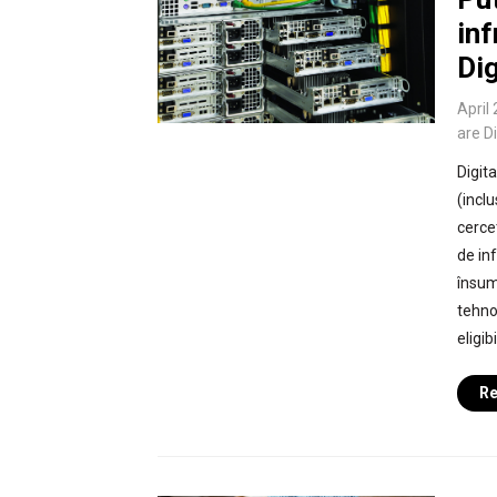
inf
Di
April
are D
Digit
(inclu
cerce
de in
însum
tehnol
eligi
Re