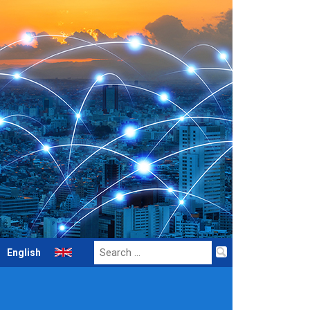
Search
English
for: