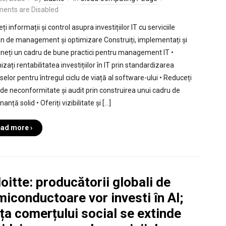
ents are Disabled
ți informații și control asupra investițiilor IT cu serviciile
n de management și optimizare Construiți, implementați și
neți un cadru de bune practici pentru management IT •
zați rentabilitatea investițiilor în IT prin standardizarea
selor pentru întregul ciclu de viață al software-ului • Reduceți
l de neconformitate și audit prin construirea unui cadru de
anță solid • Oferiți vizibilitate și […]
ad more ›
oitte: producătorii globali de
iconductoare vor investi în AI;
ța comerțului social se extinde