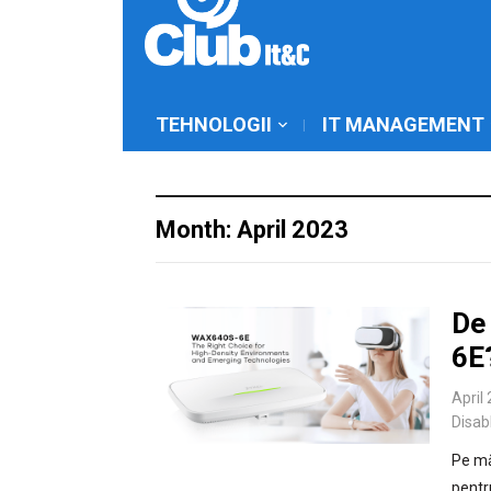
TEHNOLOGII
IT MANAGEMENT
Month: April 2023
De 
6E
April
Disab
Pe mă
pentr