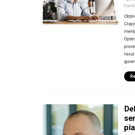
Comm
Obține
Crayo
menți
Optimi
proce
riscu
guvern
Re
Del
sem
pia