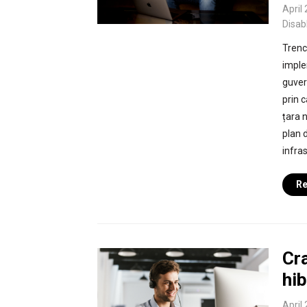
April
Disab
Trenc
imple
guver
prin 
țara 
plan 
infras
Re
Cr
hib
April