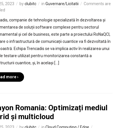
 25, 2023
by
clubitc
in
Guvernare/Licitatii
Comments are
led
adis, companie de tehnologie specializată în dezvoltarea și
mentarea de soluții software complexe pentru sectorul
namental și cel de business, este parte a proiectului RoNaQCI,
care o infrastructură de comunicații cuantice va fi dezvoltată în
noastră. Echipa Trencadis se va implica activ în realizarea unui
de testare utilizat pentru monitorizarea constantă a
tructurii cuantice, și, în același […]
ad more ›
ayon Romania: Optimizați mediul
rid și multicloud
 25, 2023
by
clubitc
in
Cloud Computing / Edge