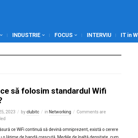
INDUSTRIE
FOCUS
INTERVIU
IT in 
ce să folosim standardul Wifi
?
 25, 2023
by
clubitc
in
Networking
Comments are
led
sură ce WiFi continuă să devină omniprezent, există o cerere
u o lățime de bandă crescută. Mediile de înaltă densitate, cum