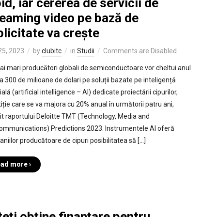
id, iar cererea de servicii de
reaming video pe bază de
licitate va crește
 25, 2023
by
clubitc
in
Studii
Comments are Disabled
ai mari producători globali de semiconductoare vor cheltui anul
a 300 de milioane de dolari pe soluții bazate pe inteligență
cială (artificial intelligence – AI) dedicate proiectării cipurilor,
tiție care se va majora cu 20% anual în următorii patru ani,
vit raportului Deloitte TMT (Technology, Media and
ommunications) Predictions 2023. Instrumentele AI oferă
niilor producătoare de cipuri posibilitatea să […]
ad more ›
eţi obține finanţare pentru