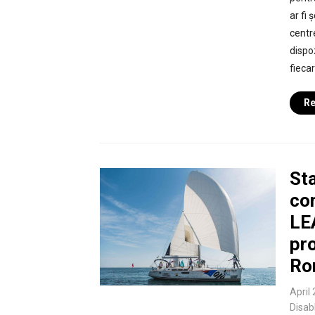
ar fi 
centr
dispo
fieca
Re
St
co
LE
pr
Ro
April
Disab