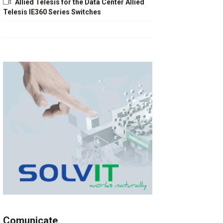
Allied Telesis for the Data Center Allied
Telesis IE360 Series Switches
Comunicate