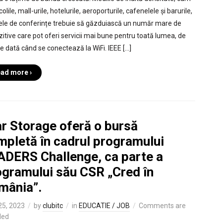
școlile, mall-urile, hotelurile, aeroporturile, cafenelele și barurile,
ele de conferințe trebuie să găzduiască un număr mare de
zitive care pot oferi servicii mai bune pentru toată lumea, de
re dată când se conectează la WiFi. IEEE […]
ad more ›
ar Storage oferă o bursă
mpletă în cadrul programului
ADERS Challenge, ca parte a
ogramului său CSR „Cred în
mânia”.
 25, 2023
by
clubitc
in
EDUCATIE / JOB
Comments are
led