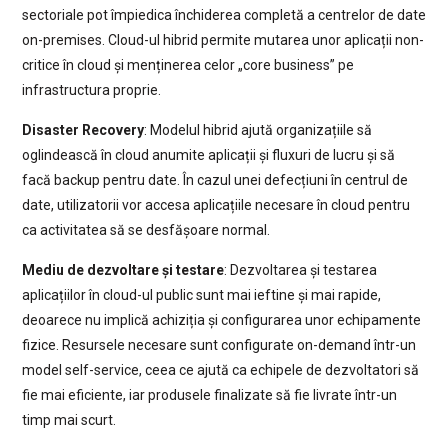
sectoriale pot împiedica închiderea completă a centrelor de date
on-premises. Cloud-ul hibrid permite mutarea unor aplicații non-
critice în cloud și menținerea celor „core business” pe
infrastructura proprie.
Disaster Recovery
: Modelul hibrid ajută organizațiile să
oglindească în cloud anumite aplicații și fluxuri de lucru și să
facă backup pentru date. În cazul unei defecțiuni în centrul de
date, utilizatorii vor accesa aplicațiile necesare în cloud pentru
ca activitatea să se desfășoare normal.
Mediu de dezvoltare și testare
: Dezvoltarea și testarea
aplicațiilor în cloud-ul public sunt mai ieftine și mai rapide,
deoarece nu implică achiziția și configurarea unor echipamente
fizice. Resursele necesare sunt configurate on-demand într-un
model self-service, ceea ce ajută ca echipele de dezvoltatori să
fie mai eficiente, iar produsele finalizate să fie livrate într-un
timp mai scurt.