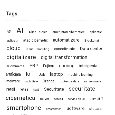
Tags
AI
5G
Allied Telesis
amenintari cibernetice
aplicatie
automatizare
atac cibernetic
aplicatii
Blockchain
cloud
Data center
conectivitate
Cloud Computing
digitalizare
digital transformation
ERP
gaming
Fujitsu
inteligenta
eCommerce
IoT
laptop
artificiala
Job
machine learning
Orange
malware
mobilitate
protectie date
ransomware
securitate
Securitate
retail
retea
SaaS
cibernetica
server
servicii IT
servicii
servicii cloud
smartphone
Software
stocare
smartwatch