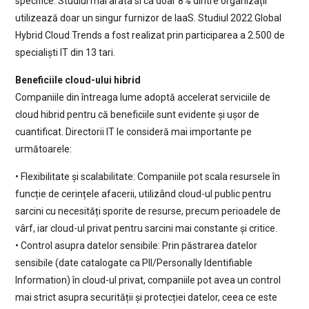
specifice. Studiul mai arata si ca doar 8% dintre organizații
utilizează doar un singur furnizor de IaaS. Studiul 2022 Global
Hybrid Cloud Trends a fost realizat prin participarea a 2.500 de
specialiști IT din 13 tari.
Beneficiile cloud-ului hibrid
Companiile din întreaga lume adoptă accelerat serviciile de
cloud hibrid pentru că beneficiile sunt evidente și ușor de
cuantificat. Directorii IT le consideră mai importante pe
următoarele:
• Flexibilitate și scalabilitate: Companiile pot scala resursele în
funcție de cerințele afacerii, utilizând cloud-ul public pentru
sarcini cu necesități sporite de resurse, precum perioadele de
vârf, iar cloud-ul privat pentru sarcini mai constante și critice.
• Control asupra datelor sensibile: Prin păstrarea datelor
sensibile (date catalogate ca PII/Personally Identifiable
Information) în cloud-ul privat, companiile pot avea un control
mai strict asupra securității și protecției datelor, ceea ce este