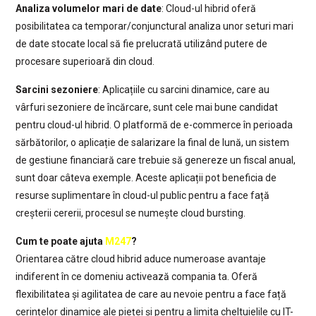
Analiza volumelor mari de date
: Cloud-ul hibrid oferă
posibilitatea ca temporar/conjunctural analiza unor seturi mari
de date stocate local să fie prelucrată utilizând putere de
procesare superioară din cloud.
Sarcini sezoniere
: Aplicațiile cu sarcini dinamice, care au
vârfuri sezoniere de încărcare, sunt cele mai bune candidat
pentru cloud-ul hibrid. O platformă de e-commerce în perioada
sărbătorilor, o aplicație de salarizare la final de lună, un sistem
de gestiune financiară care trebuie să genereze un fiscal anual,
sunt doar câteva exemple. Aceste aplicații pot beneficia de
resurse suplimentare în cloud-ul public pentru a face față
creșterii cererii, procesul se numește cloud bursting.
Cum te poate ajuta
M247
?
Orientarea către cloud hibrid aduce numeroase avantaje
indiferent în ce domeniu activează compania ta. Oferă
flexibilitatea și agilitatea de care au nevoie pentru a face față
cerințelor dinamice ale pieței și pentru a limita cheltuielile cu IT-