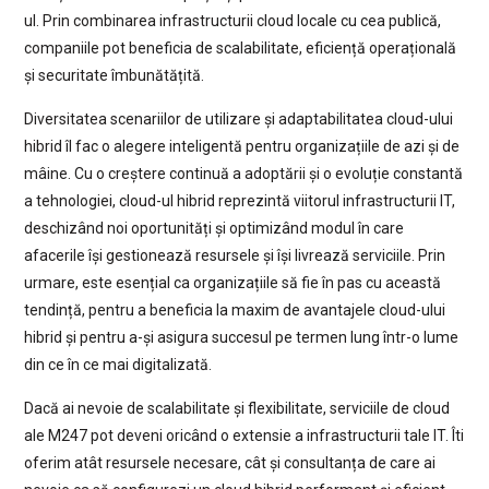
ul. Prin combinarea infrastructurii cloud locale cu cea publică,
companiile pot beneficia de scalabilitate, eficiență operațională
și securitate îmbunătățită.
Diversitatea scenariilor de utilizare și adaptabilitatea cloud-ului
hibrid îl fac o alegere inteligentă pentru organizațiile de azi și de
mâine. Cu o creștere continuă a adoptării și o evoluție constantă
a tehnologiei, cloud-ul hibrid reprezintă viitorul infrastructurii IT,
deschizând noi oportunități și optimizând modul în care
afacerile își gestionează resursele și își livrează serviciile. Prin
urmare, este esențial ca organizațiile să fie în pas cu această
tendință, pentru a beneficia la maxim de avantajele cloud-ului
hibrid și pentru a-și asigura succesul pe termen lung într-o lume
din ce în ce mai digitalizată.
Dacă ai nevoie de scalabilitate și flexibilitate, serviciile de cloud
ale M247 pot deveni oricând o extensie a infrastructurii tale IT. Îti
oferim atât resursele necesare, cât și consultanța de care ai