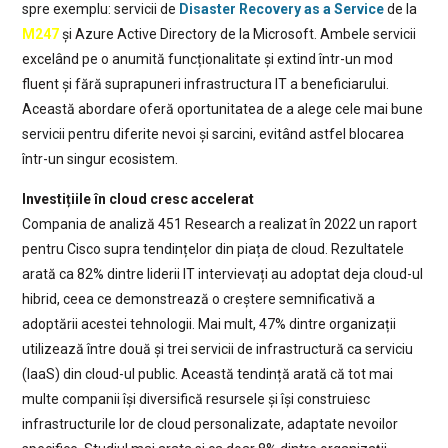
spre exemplu: servicii de
Disaster Recovery as a Service
de la
M247
și Azure Active Directory de la Microsoft. Ambele servicii
excelând pe o anumită funcționalitate și extind într-un mod
fluent și fără suprapuneri infrastructura IT a beneficiarului.
Această abordare oferă oportunitatea de a alege cele mai bune
servicii pentru diferite nevoi și sarcini, evitând astfel blocarea
într-un singur ecosistem.
Investițiile în cloud cresc accelerat
Compania de analiză 451 Research a realizat în 2022 un raport
pentru Cisco supra tendințelor din piața de cloud. Rezultatele
arată ca 82% dintre liderii IT intervievați au adoptat deja cloud-ul
hibrid, ceea ce demonstrează o creștere semnificativă a
adoptării acestei tehnologii. Mai mult, 47% dintre organizații
utilizează între două și trei servicii de infrastructură ca serviciu
(IaaS) din cloud-ul public. Această tendință arată că tot mai
multe companii își diversifică resursele și își construiesc
infrastructurile lor de cloud personalizate, adaptate nevoilor