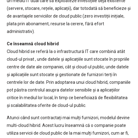
un mediu IT dual care să exploateze investițiile deja existente
(servere, stocare, rețele, aplicații), dar totodată să beneficieze și
de avantajele serviciilor de cloud public (zero investiții inițiale,
plata prin abonament, resurse la cerere, fără efort
administrativ).
Ce înseamnă cloud hibrid
Cloud hibrid se referă la o infrastructură IT care combină atât
cloud-ul privat , unde datele și aplicațiile sunt stocate în propriile
centre de date ale companiei, cât și cloud-ul public, unde datele
și aplicațiile sunt stocate și gestionate de furnizori terți în
centrele lor de date. Prin adoptarea unui cloud hibrid, companiile
pot păstra controlul asupra datelor sensibile și a aplicațiilor
critice în mediul lor local, în timp ce beneficiază de flexibilitatea
și scalabilitatea oferite de cloud-ul public.
Atunci când sunt contractați mai mulți furnizori, modelul devine
multi-cloud hibrid. Acest lucru înseamnă că o companie poate
utiliza servicii de cloud public de la mai mulți furnizori, cum ar fi,