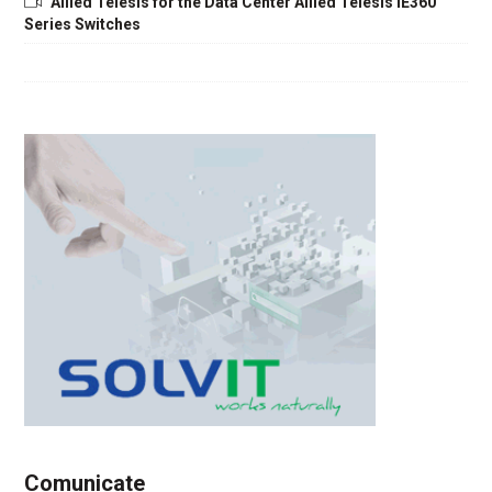
Allied Telesis for the Data Center Allied Telesis IE360
Series Switches
Comunicate