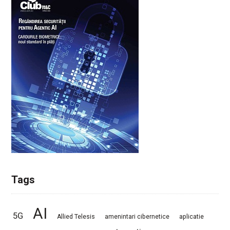
Tags
AI
5G
Allied Telesis
amenintari cibernetice
aplicatie