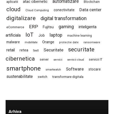
automatizare
atac cibernetic
aplicatii
Blockchain
cloud
Data center
conectivitate
Cloud Computing
digitalizare
digital transformation
ERP
gaming
Fujitsu
inteligenta
eCommerce
IoT
laptop
artificiala
Job
machine learning
Orange
malware
mobilitate
protectie date
ransomware
securitate
Securitate
retail
retea
SaaS
cibernetica
server
servicii IT
servicii
servicii cloud
smartphone
Software
stocare
smartwatch
sustenabilitate
switch
transformare digitala
Arhiva