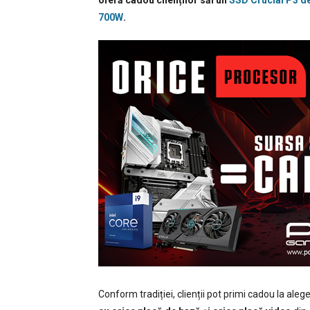
oferă cadou clienților săi un
SSD Crucial P3 d
700W
.
Conform tradiției, clienții pot primi cadou la al