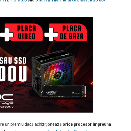
e 1TB PCIe 3.0
sau
o sursă Thermaltake Smart RGB 80+
egere un premiu dacă achiziționează
orice procesor impreuna