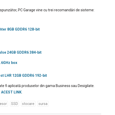
spunzător, PC Garage vine cu trei recomandări de sisteme:
ter 8GB GDDR6 1‎28-bit
ulse 24GB GDDR6 384-bit
2.6GHz box
st LHR 12GB GDDR6 192-bit
oate fi aplicată produselor din gama Business sau Desigilate.
d
ACEST LINK
.
esor
SSD
stocare
sursa