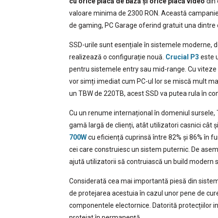
cu orice placă de bază și orice placă video
din 
valoare minima de 2300 RON. Această campanie s
de gaming, PC Garage oferind gratuit una dintr
SSD-urile sunt esențiale în sistemele moderne, d
realizează o configurație nouă.
Crucial P3
este u
pentru sistemele entry sau mid-range. Cu viteze ce
vor simți imediat cum PC-ul lor se miscă mult ma
un TBW de 220TB, acest SSD va putea rula în cond
Cu un renume internațional în domeniul sursele, 
gamă largă de clienți, atât utilizatori casnici cât 
700W
cu eficiență cuprinsă între 82% și 86% în f
cei care construiesc un sistem puternic. De asem
ajută utilizatorii să contruiască un build modern s
Considerată cea mai importantă piesă din sistem,
de protejarea acestuia în cazul unor pene de curen
componentele electornice. Datorită protecțiilor i
protejat în permanență.