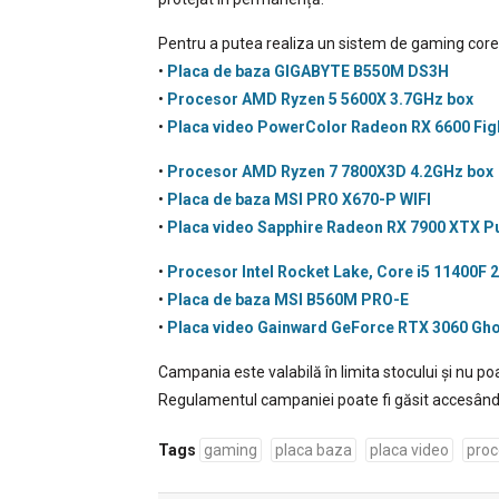
Pentru a putea realiza un sistem de gaming core
•
Placa de baza GIGABYTE B550M DS3H
•
Procesor AMD Ryzen 5 5600X 3.7GHz box
•
Placa video PowerColor Radeon RX 6600 Figh
•
Procesor AMD Ryzen 7 7800X3D 4.2GHz box
•
Placa de baza MSI PRO X670-P WIFI
•
Placa video Sapphire Radeon RX 7900 XTX P
•
Procesor Intel Rocket Lake, Core i5 11400F 
•
Placa de baza MSI B560M PRO-E
•
Placa video Gainward GeForce RTX 3060 Gho
Campania este valabilă în limita stocului și nu p
Regulamentul campaniei poate fi găsit accesân
Tags
gaming
placa baza
placa video
proc