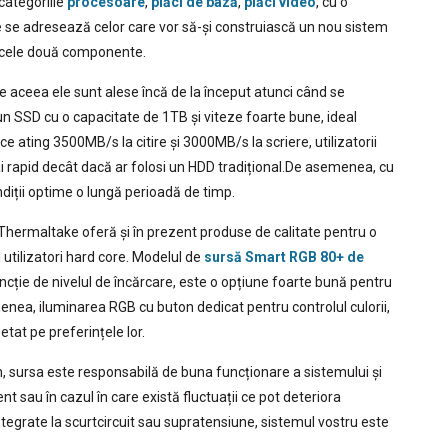
categoriile
procesoare
,
plăci de bază
,
plăci video
, cu o
e adresează celor care vor să-și construiască un nou sistem
e cele două componente.
e aceea ele sunt alese încă de la început atunci când se
n SSD cu o capacitate de 1TB și viteze foarte bune, ideal
 ating 3500MB/s la citire și 3000MB/s la scriere, utilizatorii
i rapid decât dacă ar folosi un HDD tradițional.De asemenea, cu
iții optime o lungă perioadă de timp.
Thermaltake oferă și în prezent produse de calitate pentru o
și utilizatori hard core. Modelul de
sursă Smart RGB 80+ de
uncție de nivelul de încărcare, este o opțiune foarte bună pentru
enea, iluminarea RGB cu buton dedicat pentru controlul culorii,
etat pe preferințele lor.
 sursa este responsabilă de buna funcționare a sistemului și
t sau în cazul în care există fluctuații ce pot deteriora
ntegrate la scurtcircuit sau supratensiune, sistemul vostru este