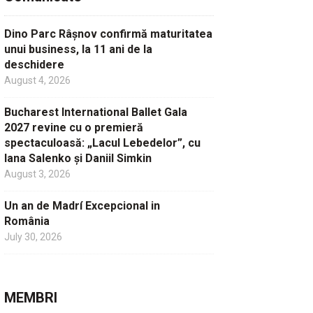
Dino Parc Râșnov confirmă maturitatea
unui business, la 11 ani de la
deschidere
August 4, 2026
Bucharest International Ballet Gala
2027 revine cu o premieră
spectaculoasă: „Lacul Lebedelor”, cu
Iana Salenko și Daniil Simkin
August 3, 2026
Un an de Madrí Excepcional in
România
July 30, 2026
MEMBRI