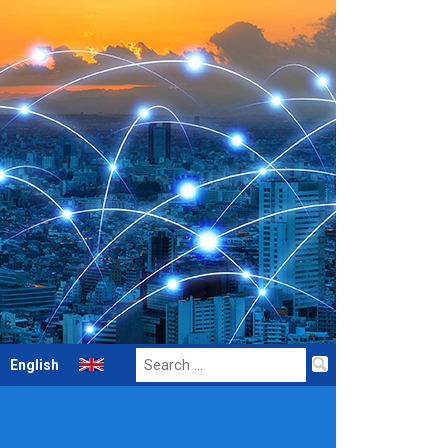
Search
English
for: