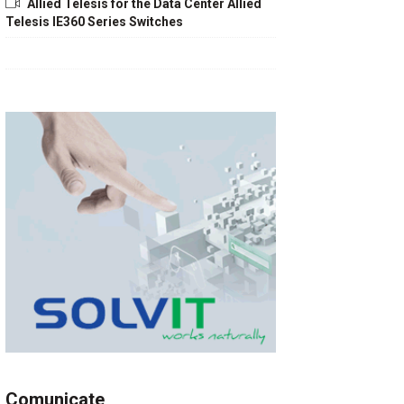
Allied Telesis for the Data Center Allied
Telesis IE360 Series Switches
Comunicate