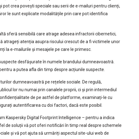
 pot crea povești speciale sau serii de e-mailuri pentru clienți,
ror le sunt explicate modalitățile prin care pot identifica
altă sferă sensibilă care atrage adesea infractorii cibernetici,
să atrageți atenția asupra riscului crescut de a fi victimele unor
ți la e-mailurile și mesajele pe care le primesc.
țile suspecte desfășurate în numele brandului dumneavoastră.
 pentru a putea afla din timp despre acțiunile suspecte.
nturilor dumneavoastră pe rețelele sociale. De regulă,
icul lor nu numai prin canalele proprii, ci și prin intermediul
 confidențialitate de pe astfel de platforme, examinați-le cu
gurați autentificarea cu doi factori, dacă este posibil.
um Kaspersky Digital Footprint Intelligence – pentru a indica
fel de soluții vă pot oferi notificări în timp real despre schemele
ociale și vă pot ajuta să urmăriți aspectul site-ului web de