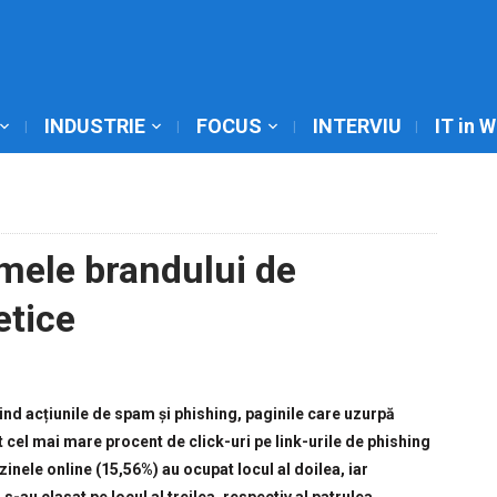
INDUSTRIE
FOCUS
INTERVIU
IT in 
mele brandului de
etice
nd acțiunile de spam și phishing, paginile care uzurpă
ut cel mai mare procent de click-uri pe link-urile de phishing
nele online (15,56%) au ocupat locul al doilea, iar