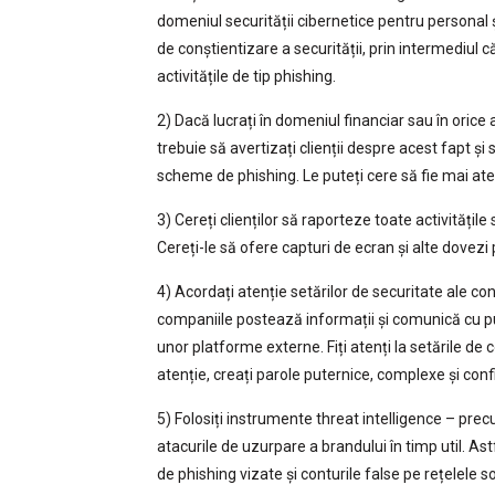
domeniul securității cibernetice pentru personal și
de conștientizare a securității, prin intermediul că
activitățile de tip phishing.
2) Dacă lucrați în domeniul financiar sau în orice 
trebuie să avertizați clienții despre acest fapt și 
scheme de phishing. Le puteți cere să fie mai aten
3) Cereți clienților să raporteze toate activită
Cereți-le să ofere capturi de ecran și alte dovezi
4) Acordați atenție setărilor de securitate ale co
companiile postează informații și comunică cu publ
unor platforme externe. Fiți atenți la setările de
atenție, creați parole puternice, complexe și confi
5) Folosiți instrumente threat intelligence – prec
atacurile de uzurpare a brandului în timp util. Ast
de phishing vizate și conturile false pe rețelele s