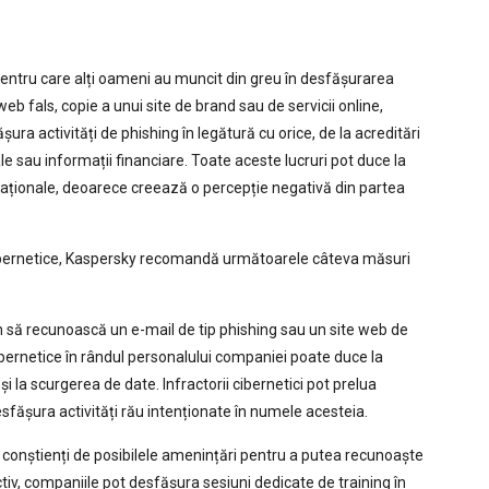
 pentru care alți oameni au muncit din greu în desfășurarea
web fals, copie a unui site de brand sau de servicii online,
șura activități de phishing în legătură cu orice, de la acreditări
le sau informații financiare. Toate aceste lucruri pot duce la
eputaționale, deoarece creează o percepție negativă din partea
 cibernetice, Kaspersky recomandă următoarele câteva măsuri
cum să recunoască un e-mail de tip phishing sau un site web de
ibernetice în rândul personalului companiei poate duce la
 la scurgerea de date. Infractorii cibernetici pot prelua
esfășura activități rău intenționate în numele acesteia.
fie conștienți de posibilele amenințări pentru a putea recunoaște
ctiv, companiile pot desfășura sesiuni dedicate de training în