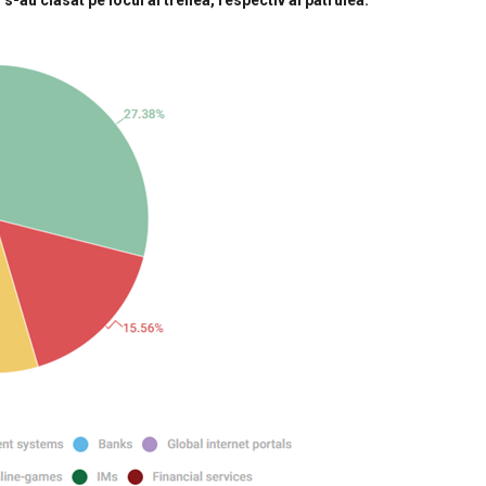
s-au clasat pe locul al treilea, respectiv al patrulea.