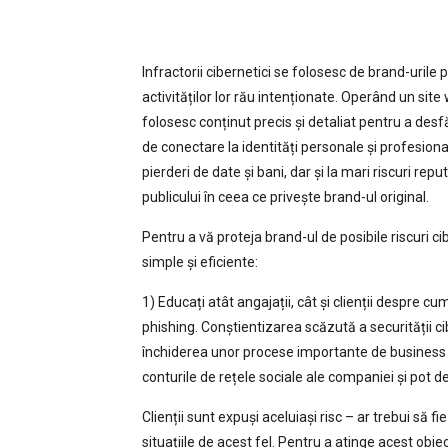
Infractorii cibernetici se folosesc de brand-urile
activităților lor rău intenționate. Operând un site 
folosesc conținut precis și detaliat pentru a desfă
de conectare la identități personale și profesiona
pierderi de date și bani, dar și la mari riscuri r
publicului în ceea ce privește brand-ul original.
Pentru a vă proteja brand-ul de posibile riscuri
simple și eficiente:
1) Educați atât angajații, cât și clienții despre 
phishing. Conștientizarea scăzută a securității c
închiderea unor procese importante de business și
conturile de rețele sociale ale companiei și pot d
Clienții sunt expuși aceluiași risc – ar trebui să 
situațiile de acest fel. Pentru a atinge acest obie