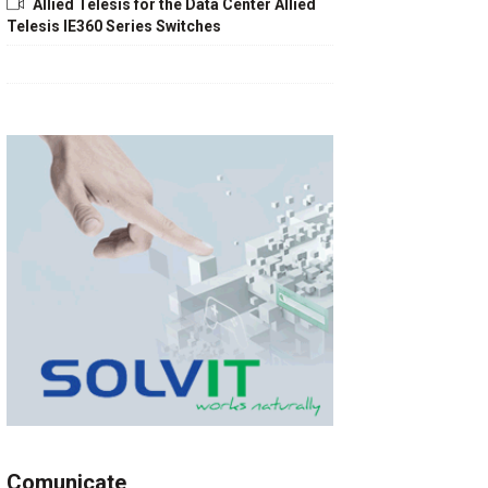
Allied Telesis for the Data Center Allied
Telesis IE360 Series Switches
Comunicate