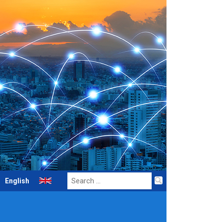
Search
English
for: