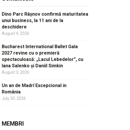
Dino Parc Râșnov confirmă maturitatea
unui business, la 11 ani de la
deschidere
August 4, 2026
Bucharest International Ballet Gala
2027 revine cu o premieră
spectaculoasă: „Lacul Lebedelor”, cu
Iana Salenko și Daniil Simkin
August 3, 2026
Un an de Madrí Excepcional in
România
July 30, 2026
MEMBRI