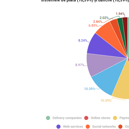
sistemele de plată (10,39%) și băncile (10,39%) 