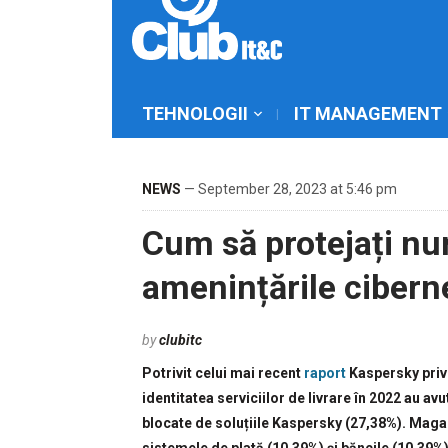
TEHNOLOGII
IT MANAGEMENT
NEWS
— September 28, 2023 at 5:46 pm
Cum să protejați nu
amenințările cibern
by
clubitc
Potrivit celui mai recent
raport
Kaspersky privi
identitatea serviciilor de livrare în 2022 au av
blocate de soluțiile Kaspersky (27,38%). Magazi