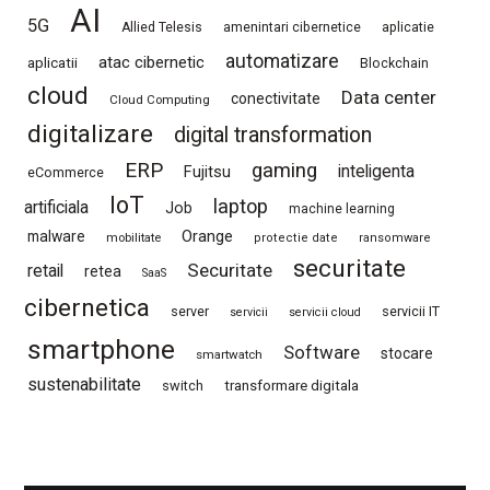
AI
5G
Allied Telesis
amenintari cibernetice
aplicatie
automatizare
atac cibernetic
aplicatii
Blockchain
cloud
Data center
conectivitate
Cloud Computing
digitalizare
digital transformation
ERP
gaming
Fujitsu
inteligenta
eCommerce
IoT
laptop
artificiala
Job
machine learning
Orange
malware
mobilitate
protectie date
ransomware
securitate
Securitate
retail
retea
SaaS
cibernetica
server
servicii IT
servicii
servicii cloud
smartphone
Software
stocare
smartwatch
sustenabilitate
switch
transformare digitala