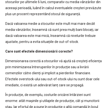
stocurilor pe ultimele 6 luni, comparativ cu media vânzărilor din
aceeași perioadă, luând în calcul eventualele creșteri prevăzute
plus un procent reprezentând stocul de siguranță.
Dacă valoarea medie a stocurilor este mult mai mare decât
media vânzărilor, înseamnă că sunt prea mulți bani blocați, iar
dacă valoarea este mai mică, înseamnă că nivelurile trebuie
ajustate, pentru a evita situațiile de out-of-stock.
Care sunt efectele dimensionării corecte?
Dimensionarea corectă a stocurilor vă ajută să creșteți eficiența
prin minimizarea întreruperilor în producție sau a livrării
comenzilor către clienți și implicit a pierderilor financiare.
Efectele overstock-ului sau out-of-stock-ului nu sunt doar cele
imediate, ci există un adevărat lanț care se propagă.
În producție, de exemplu, costurile oricărei întârzieri sunt
enorme: atât mașinile și utilajele de producție, cât și muncitorii
stau. Iar efortul de a pune în producție o altă comandă în locul