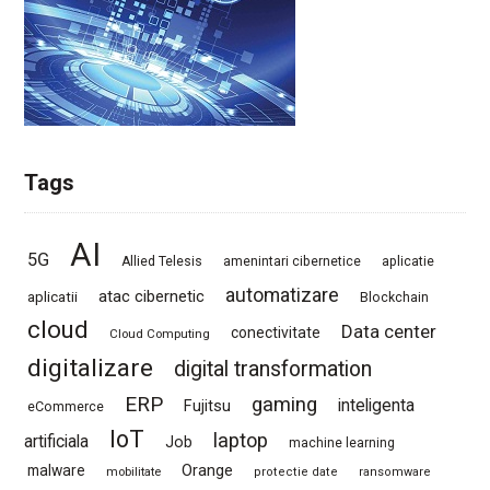
Tags
AI
5G
Allied Telesis
amenintari cibernetice
aplicatie
automatizare
atac cibernetic
aplicatii
Blockchain
cloud
Data center
conectivitate
Cloud Computing
digitalizare
digital transformation
ERP
gaming
Fujitsu
inteligenta
eCommerce
IoT
laptop
artificiala
Job
machine learning
Orange
malware
mobilitate
protectie date
ransomware