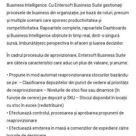
Business Intelligence. Cu Entersoft Business Suite gestionați
procesele de business din organizație, pe bază de roluri, precum
și multiple scenarii care sporesc productivitatea și
competitivitatea. Rapoartele complete, rapoartele Dashboards
și Business Intelligence obținute în timp real, dintr-o singură
sursă, îmbunătățesc perspectiva în afaceri și luarea deciziilor.
În cadrul procesului de aprovizionare, Entersoft Business Suite
are câteva caracteristici care aduc un plus de valoare, și anume:
• Propune în mod automat reaprovizionarea stocurilor bazându-
se pe: – Clasificarea depozitelor din punct de vedere al priorității
de reaprovizionare – Nivelurile de stoc fixe sau dinamice (în
funcție de cerere) pe depozit și SKU – Stocul disponibil în locații
cu stoc în exces (redistribuire)
• Efectuează controlul, procesarea și aprobarea propunerii de
reaprovizionare
• Efectuează emiterea în masă a comenzilor de expediere către
locurile de destinație