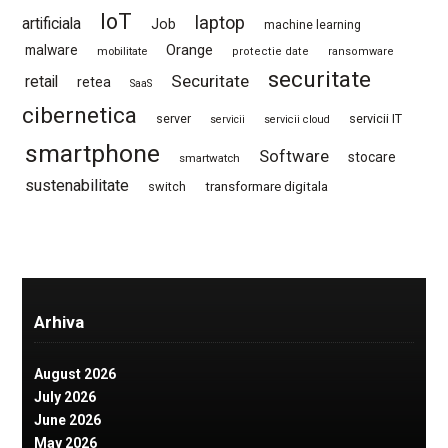
IoT
laptop
artificiala
Job
machine learning
Orange
malware
mobilitate
protectie date
ransomware
securitate
Securitate
retail
retea
SaaS
cibernetica
server
servicii IT
servicii
servicii cloud
smartphone
Software
stocare
smartwatch
sustenabilitate
switch
transformare digitala
Arhiva
August 2026
July 2026
June 2026
May 2026