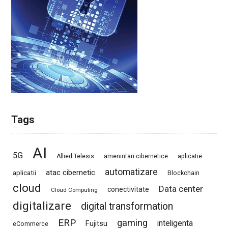
Tags
AI
5G
Allied Telesis
amenintari cibernetice
aplicatie
automatizare
atac cibernetic
aplicatii
Blockchain
cloud
Data center
conectivitate
Cloud Computing
digitalizare
digital transformation
ERP
gaming
Fujitsu
inteligenta
eCommerce