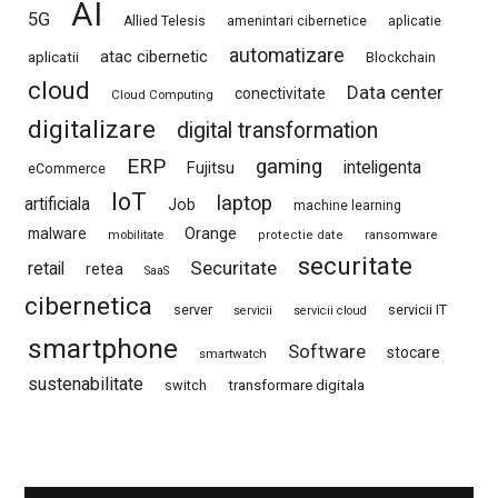
AI
5G
Allied Telesis
amenintari cibernetice
aplicatie
automatizare
atac cibernetic
aplicatii
Blockchain
cloud
Data center
conectivitate
Cloud Computing
digitalizare
digital transformation
ERP
gaming
Fujitsu
inteligenta
eCommerce
IoT
laptop
artificiala
Job
machine learning
Orange
malware
mobilitate
protectie date
ransomware
securitate
Securitate
retail
retea
SaaS
cibernetica
server
servicii IT
servicii
servicii cloud
smartphone
Software
stocare
smartwatch
sustenabilitate
switch
transformare digitala