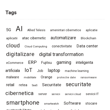
Tags
AI
5G
Allied Telesis
amenintari cibernetice
aplicatie
automatizare
atac cibernetic
aplicatii
Blockchain
cloud
Data center
conectivitate
Cloud Computing
digitalizare
digital transformation
ERP
gaming
Fujitsu
inteligenta
eCommerce
IoT
laptop
artificiala
Job
machine learning
Orange
malware
mobilitate
protectie date
ransomware
securitate
Securitate
retail
retea
SaaS
cibernetica
server
servicii IT
servicii
servicii cloud
smartphone
Software
stocare
smartwatch