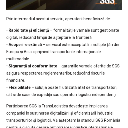
Prin intermediul acestui serviciu, operatorii beneficiază de:
•
Rapiditate și eficiență
– formalitățile vamale sunt gestionate
digital, reducând timpii de așteptare la frontieră.
•
Acoperire extinsă
– serviciul este acceptat în multiple țări din
Europa și Asia, sprijinind transporturile internaționale
multimodale.
•
Siguranță și conformitate
– garanțiile vamale oferite de SGS
asigură respectarea reglementărilor, reducând riscurile
financiare.
•
Flexibilitate
– soluția poate fi utilizată atât de transportatori,
cât și de case de expediții sau operatori logistici independenți.
Participarea SGS la TransLogistica dovedește implicarea
companiei în susținerea digitalizării și eficientizării industriei
transporturilor și logisticii. Vă așteptăm la standul SGS România
pentru a discuta despre optimizarea logisticii internaționale.