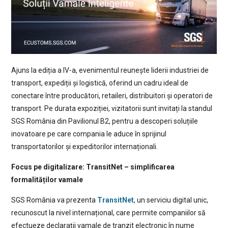
Ajuns la ediția a IV-a, evenimentul reunește liderii industriei de
transport, expediții și logistică, oferind un cadru ideal de
conectare între producători, retaileri, distribuitori și operatori de
transport. Pe durata expoziției, vizitatorii sunt invitați la standul
SGS România din Pavilionul B2, pentru a descoperi soluțiile
inovatoare pe care compania le aduce în sprijinul
transportatorilor și expeditorilor internaționali.
Focus pe digitalizare: TransitNet – simplificarea
formalităților vamale
SGS România va prezenta
TransitNet
, un serviciu digital unic,
recunoscut la nivel internațional, care permite companiilor să
efectueze declarații vamale de tranzit electronic în nume