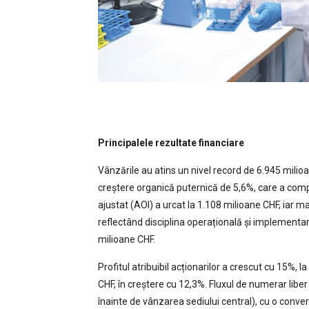
Principalele rezultate financiare
Vânzările au atins un nivel record de 6.945 milioa
creștere organică puternică de 5,6%, care a compe
ajustat (AOI) a urcat la 1.108 milioane CHF, iar 
reflectând disciplina operațională și implementa
milioane CHF.
Profitul atribuibil acționarilor a crescut cu 15%, l
CHF, în creștere cu 12,3%. Fluxul de numerar libe
înainte de vânzarea sediului central), cu o conve