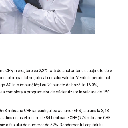
ne CHF, în creștere cu 2,2% față de anul anterior, susținute de o
nsat impactul negativ al cursului valutar. Venitul operațional
marja AOI s-a îmbunătățit cu 70 puncte de bază, la 16,0%,
rea completă a programelor de eficientizare în valoare de 150
a 668 milioane CHF, iar câștigul pe acțiune (EPS) a ajuns la 3,48
r a atins un nivel record de 841 milioane CHF (774 milioane CHF
rsie a fluxului de numerar de 57%. Randamentul capitalului