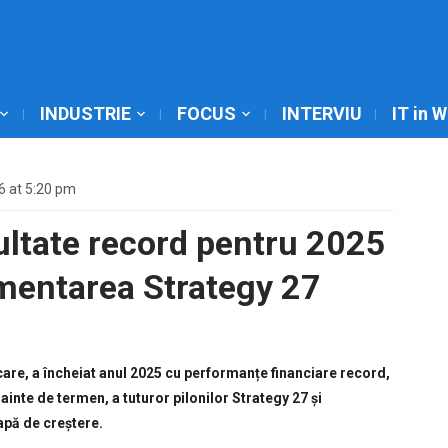
INDUSTRIE
FOCUS
INTERVIU
IT in 
6 at 5:20 pm
ltate record pentru 2025
ementarea Strategy 27
ficare, a încheiat anul 2025 cu performanțe financiare record,
nte de termen, a tuturor pilonilor Strategy 27 și
apă de creștere.