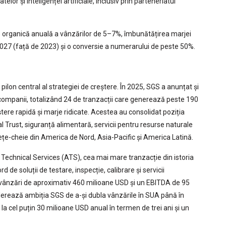
telor și inteligenței artificiale, inclusiv prin parteneriatul
e organică anuală a vânzărilor de 5–7%, îmbunătățirea marjei
2027 (față de 2023) și o conversie a numerarului de peste 50%.
pilon central al strategiei de creștere. În 2025, SGS a anunțat și
ă 7 companii, totalizând 24 de tranzacții care generează peste 190
ere rapidă și marje ridicate. Acestea au consolidat poziția
l Trust, siguranță alimentară, servicii pentru resurse naturale
iețe-cheie din America de Nord, Asia-Pacific și America Latină.
d Technical Services (ATS), cea mai mare tranzacție din istoria
de soluții de testare, inspecție, calibrare și servicii
 vânzări de aproximativ 460 milioane USD și un EBITDA de 95
elerează ambiția SGS de a-și dubla vânzările în SUA până în
la cel puțin 30 milioane USD anual în termen de trei ani și un