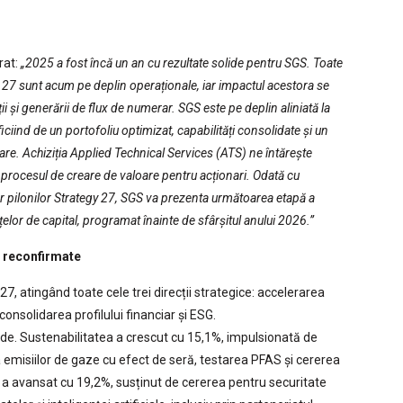
rat:
„2025 a fost încă un an cu rezultate solide pentru SGS. Toate
gy 27 sunt acum pe deplin operaționale, iar impactul acestora se
tății și generării de flux de numerar. SGS este pe deplin aliniată la
iciind de un portofoliu optimizat, capabilități consolidate și un
re. Achiziția Applied Technical Services (ATS) ne întărește
 procesul de creare de valoare pentru acționari. Odată cu
or pilonilor Strategy 27, SGS va prezenta următoarea etapă a
țelor de capital, programat înainte de sfârșitul anului 2026.”
e reconfirmate
, atingând toate cele trei direcții strategice: accelerarea
onsolidarea profilului financiar și ESG.
ide. Sustenabilitatea a crescut cu 15,1%, impulsionată de
 a emisiilor de gaze cu efect de seră, testarea PFAS și cererea
st a avansat cu 19,2%, susținut de cererea pentru securitate