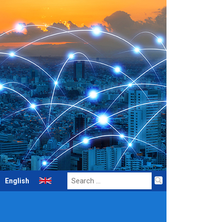
Search
English
for: