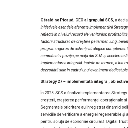
Géraldine Picaud, CEO al grupului SGS
, a decla
inițiativele esențiale aferente implementării Strate
reflectă în niveluri record ale veniturilor, profitabili
factorii structurali de creștere pe termen lung, benef
program riguros de achiziții strategice complementa
semnificativ poziția pe piața din SUA și accelerează
implementarea integrală, înainte de termen, a tutur
dezvoltării sale în cadrul unui eveniment dedicat pie
Strategy 27 – implementată integral, obiectiv
În 2025, SGS a finalizat implementarea Strategy 27
creșterii, creșterea performanței operaționale și c
Segmentele prioritare au înregistrat dinamici sol
serviciile de verificare a energiei regenerabile și
pentru soluții de economie circulară. Digital Tru