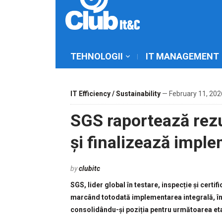
TEHNOLOGII
IT MANAGEMENT
IT Efficiency / Sustainability
— February 11, 202
SGS raportează rezu
și finalizează impl
by
clubitc
SGS, lider global în testare, inspecție și certi
marcând totodată implementarea integrală, înai
consolidându-și poziția pentru următoarea et