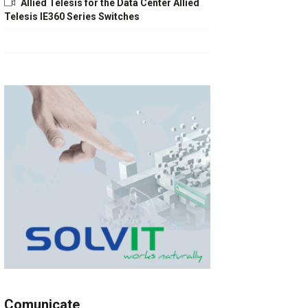
Allied Telesis for the Data Center Allied
Telesis IE360 Series Switches
Comunicate