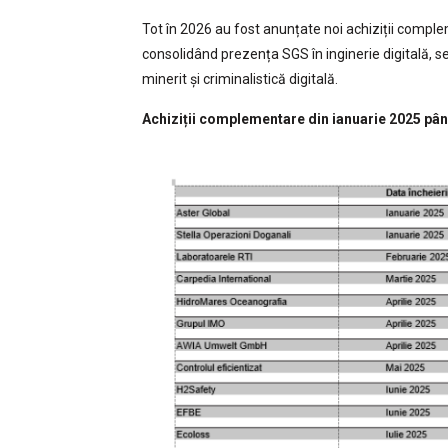
Tot în 2026 au fost anunțate noi achiziții complem
consolidând prezența SGS în inginerie digitală, se
minerit și criminalistică digitală.
Achiziții complementare din ianuarie 2025 pân