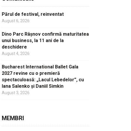
Părul de festival, reinventat
August 6, 2026
Dino Parc Râșnov confirmă maturitatea
unui business, la 11 ani de la
deschidere
August 4, 2026
Bucharest International Ballet Gala
2027 revine cu o premieră
spectaculoasă: „Lacul Lebedelor”, cu
Iana Salenko și Daniil Simkin
August 3, 2026
MEMBRI