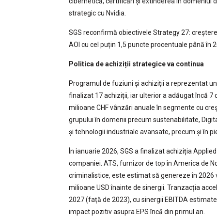
cibernetică, certificări și extinderea în domeniul da
strategic cu Nvidia.
SGS reconfirmă obiectivele Strategy 27: creșter
AOI cu cel puțin 1,5 puncte procentuale până în 
Politica de achiziții strategice va continua
Programul de fuziuni și achiziții a reprezentat un 
finalizat 17 achiziții, iar ulterior a adăugat înc
milioane CHF vânzări anuale în segmente cu creșt
grupului în domenii precum sustenabilitate, Digita
și tehnologii industriale avansate, precum și în p
În ianuarie 2026, SGS a finalizat achiziția Applie
companiei. ATS, furnizor de top în America de Nord 
criminalistice, este estimat să genereze în 2026
milioane USD înainte de sinergii. Tranzacția acc
2027 (față de 2023), cu sinergii EBITDA estimate 
impact pozitiv asupra EPS încă din primul an.