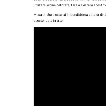
utilizate și bine calibrate, fără a exista la acest
Mesajul-cheie este că îmbunătățirea datelor din S
acestor date în viitor.