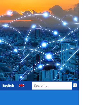
Search
English
for: