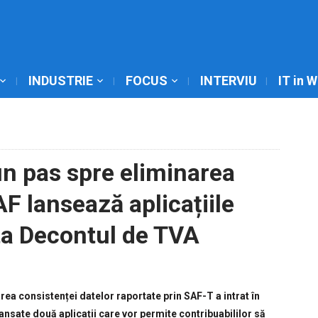
INDUSTRIE
FOCUS
INTERVIU
IT in 
un pas spre eliminarea
F lansează aplicațiile
ta Decontul de TVA
rea consistenței datelor raportate prin SAF-T a intrat în
lansate două aplicații care vor permite contribuabililor să