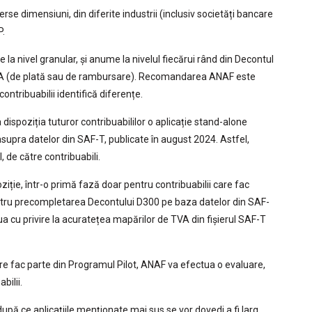
erse dimensiuni, din diferite industrii (inclusiv societăți bancare
P.
 la nivel granular, și anume la nivelul fiecărui rând din Decontul
e TVA (de plată sau de rambursare). Recomandarea ANAF este
ontribuabilii identifică diferențe.
dispoziția tuturor contribuabililor o aplicație stand-alone
asupra datelor din SAF-T, publicate în august 2024. Astfel,
 de către contribuabili.
ziție, într-o primă fază doar pentru contribuabilii care fac
pentru precompletarea Decontului D300 pe baza datelor din SAF-
lua cu privire la acuratețea mapărilor de TVA din fișierul SAF-T
care fac parte din Programul Pilot, ANAF va efectua o evaluare,
bilii.
pă ce aplicațiile menționate mai sus se vor dovedi a fi larg