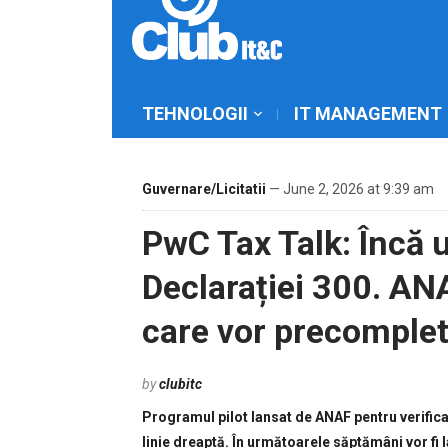
TEHNOLOGII
IT MANAGEMENT
Guvernare/Licitatii
— June 2, 2026 at 9:39 am
PwC Tax Talk: Încă 
Declarației 300. ANA
care vor precomple
by
clubitc
Programul pilot lansat de ANAF pentru verifica
linie dreaptă. În următoarele săptămâni vor fi 