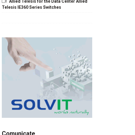
Allied Telesis for the Data Center Allied
Telesis IE360 Series Switches
Comunicate