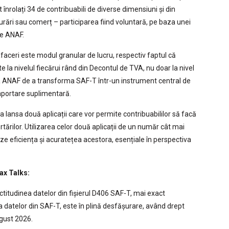
t înrolați 34 de contribuabili de diverse dimensiuni și din
igurări sau comerț – participarea fiind voluntară, pe baza unei
de ANAF.
ceri este modul granular de lucru, respectiv faptul că
e la nivelul fiecărui rând din Decontul de TVA, nu doar la nivel
ția ANAF de a transforma SAF-T într-un instrument central de
raportare suplimentară.
a lansa două aplicații care vor permite contribuabililor să facă
ortărilor. Utilizarea celor două aplicații de un număr cât mai
e eficiența și acuratețea acestora, esențiale în perspectiva
ax Talks:
titudinea datelor din fișierul D406 SAF-T, mai exact
atelor din SAF-T, este în plină desfășurare, având drept
gust 2026.