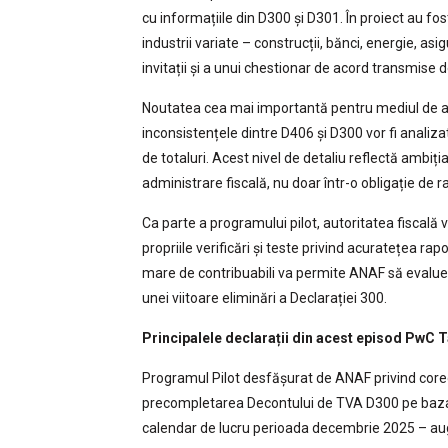
cu informațiile din D300 și D301. În proiect au fos
industrii variate – construcții, bănci, energie, as
invitații și a unui chestionar de acord transmise 
Noutatea cea mai importantă pentru mediul de afa
inconsistențele dintre D406 și D300 vor fi analizat
de totaluri. Acest nivel de detaliu reflectă ambi
administrare fiscală, nu doar într-o obligație de 
Ca parte a programului pilot, autoritatea fiscală v
propriile verificări și teste privind acuratețea rap
mare de contribuabili va permite ANAF să evaluez
unei viitoare eliminări a Declarației 300.
Principalele declarații din acest episod PwC T
Programul Pilot desfășurat de ANAF privind corec
precompletarea Decontului de TVA D300 pe baza d
calendar de lucru perioada decembrie 2025 – au