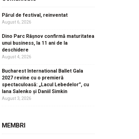
Părul de festival, reinventat
August 6, 2026
Dino Parc Râșnov confirmă maturitatea
unui business, la 11 ani de la
deschidere
August 4, 2026
Bucharest International Ballet Gala
2027 revine cu o premieră
spectaculoasă: „Lacul Lebedelor”, cu
Iana Salenko și Daniil Simkin
August 3, 2026
MEMBRI