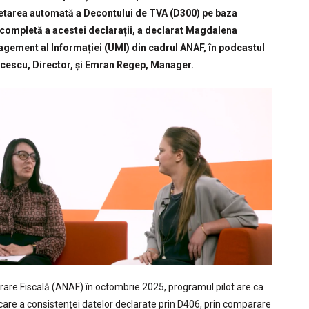
pletarea automată a Decontului de TVA (D300) pe baza
a completă a acestei declarații, a declarat Magdalena
agement al Informației (UMI) din cadrul ANAF, în podcastul
icescu, Director, și Emran Regep, Manager.
rare Fiscală (ANAF) în octombrie 2025, programul pilot are ca
are a consistenței datelor declarate prin D406, prin comparare