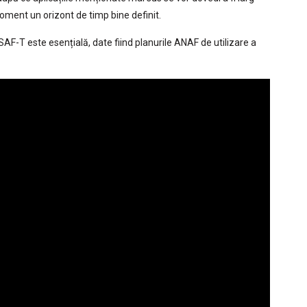
 moment un orizont de timp bine definit.
AF-T este esențială, date fiind planurile ANAF de utilizare a