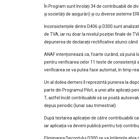
În Program sunt înrolați 34 de contribuabili de div
și societăți de asigurări) și cu diverse sisteme ER
Inconsistențele dintre D406 și D300 sunt analizate
de TVA, iar nu doar la nivelul poziției finale d
depunerea de declarații rectificative atunci când c
ANAF intenționează ca, foarte curând, să pună la 
pentru verificarea celor 11 teste de consistență 
verificarea se va putea face automat, în timp real,
Un al doilea demers îl reprezintă punerea la dispo
parte din Programul Pilot, a unei alte aplicații 
T, astfel încât contribuabilii să se poată autoeva
depus periodic (lunar sau trimestrial).
După testarea aplicației de către contribuabilii 
iar aplicația va deveni publică pentru toți contribua
Eliminarea Decontului D300 se va întâmpla abia du