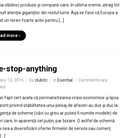
ia clădesc produse şi companii care, în ultima vreme, atrag tot
ult atenţia giganţilor din restul lumii. Aşa se face că Europa a
it un teren foarte activ pentru […]
ad more ›
e-stop-anything
ary 13, 2016
by
clubitc
in
Esential
Comments are
led
un fapt cert acela că permanetizarea crizei economice şi lipsa
zont privind stabilitatea unui peisaj de afaceri au dus şi duc la
enţa de scheme (căci cu greu ar putea fi numite modele) de
ri care, în aparenţă cel puţin, par bizare. O astfel de schemă
i cea a diversificării ofertei firmelor de servicii sau comerţ
[…]