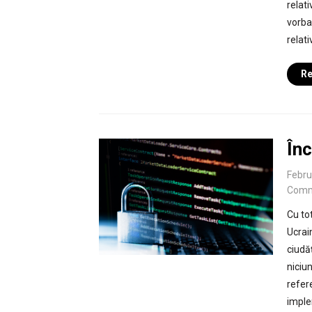
relati
vorba
relati
Re
În
Febru
Comm
Cu to
Ucrai
ciudă
niciun
refer
imple