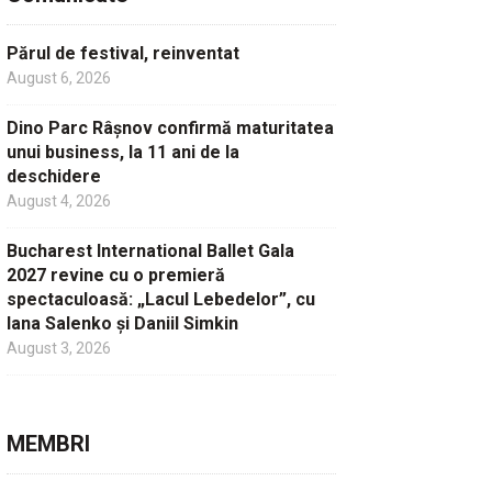
Părul de festival, reinventat
August 6, 2026
Dino Parc Râșnov confirmă maturitatea
unui business, la 11 ani de la
deschidere
August 4, 2026
Bucharest International Ballet Gala
2027 revine cu o premieră
spectaculoasă: „Lacul Lebedelor”, cu
Iana Salenko și Daniil Simkin
August 3, 2026
MEMBRI