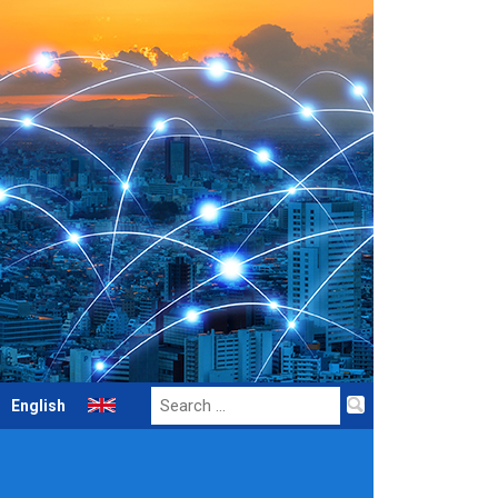
Search
English
for: