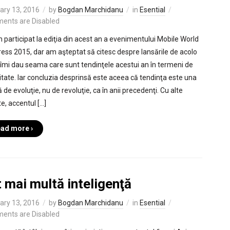
ary 13, 2016
by
Bogdan Marchidanu
in
Esential
ents are Disabled
 participat la ediţia din acest an a evenimentului Mobile World
ess 2015, dar am aşteptat să citesc despre lansările de acolo
 îmi dau seama care sunt tendinţele acestui an în termeni de
itate. Iar concluzia desprinsă este aceea că tendinţa este una
 de evoluţie, nu de revoluţie, ca în anii precedenţi. Cu alte
e, accentul […]
ad more ›
 mai multă inteligenţă
ary 13, 2016
by
Bogdan Marchidanu
in
Esential
ents are Disabled