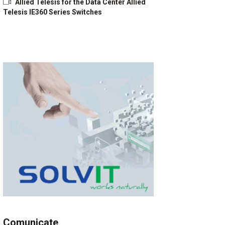
Allied Telesis for the Data Center Allied
Telesis IE360 Series Switches
Comunicate