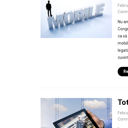
Febru
Comm
Nu am
Congr
ca să
mobil
legată
cuvint
Re
Tot
Febru
Comm