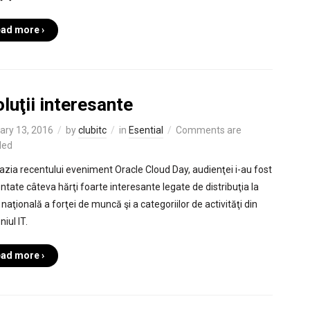
ad more ›
luţii interesante
ary 13, 2016
by
clubitc
in
Esential
Comments are
led
azia recentului eveniment Oracle Cloud Day, audienţei i-au fost
ntate câteva hărţi foarte interesante legate de distribuţia la
naţională a forţei de muncă şi a categoriilor de activităţi din
iul IT.
ad more ›