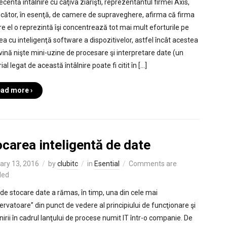
ecentă întâlnire cu câţiva ziarişti, reprezentantul firmei Axis,
cător, în esenţă, de camere de supraveghere, afirma că firma
re el o reprezintă îşi concentrează tot mai mult eforturile pe
ea cu inteligenţă software a dispozitivelor, astfel încât acestea
vină nişte mini-uzine de procesare şi interpretare date (un
al legat de această întâlnire poate fi citit în […]
ad more ›
carea inteligentă de date
ary 13, 2016
by
clubitc
in
Esential
Comments are
led
de stocare date a rămas, în timp, una din cele mai
ervatoare” din punct de vedere al principiului de funcţionare şi
nirii în cadrul lanţului de procese numit IT într-o companie. De