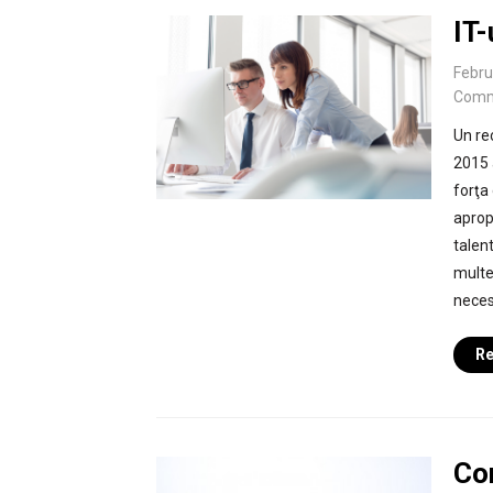
IT-
Febru
Comm
Un re
2015 
forţa
aprop
talen
multe
neces
Re
Con