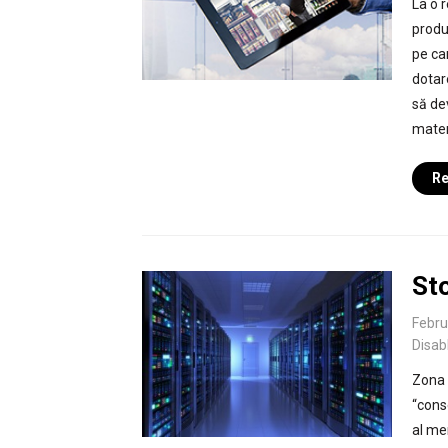
La o r
produ
pe ca
dotar
să de
materi
Re
Sto
Febru
Disab
Zona 
“cons
al me