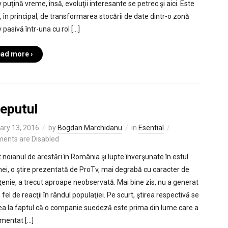
v puţină vreme, însă, evoluţii interesante se petrec şi aici. Este
, în principal, de transformarea stocării de date dintr-o zonă
v pasivă într-una cu rol […]
ad more ›
ceputul
ary 13, 2016
by
Bogdan Marchidanu
in
Esential
ents are Disabled
t noianul de arestări în România şi lupte înverşunate în estul
nei, o ştire prezentată de ProTv, mai degrabă cu caracter de
ţenie, a trecut aproape neobservată. Mai bine zis, nu a generat
 fel de reacţii în rândul populaţiei. Pe scurt, ştirea respectivă se
ea la faptul că o companie suedeză este prima din lume care a
mentat […]