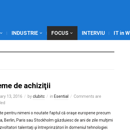
INDUSTRIE
FOCUS
INTERVIU
IT in 
me de achiziţii
ary 13, 2016
by
clubitc
in
Esential
Comments are
led
te pentru nimeni o noutate faptul că oraşe europene precum
a, Berlin, Paris sau Stockholm găzduiesc de ani de zile mulţimi
voltatori talentaţi şi întreprinzători în domeniul tehnologiei.