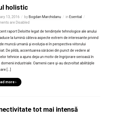
ul holistic
ary 13, 2016
by
Bogdan Marchidanu
in
Esential
ents are Disabled
cent raport Deloitte legat de tendinţele tehnologice ale anului
aduce la lumină câteva aspecte extrem de interesante privind
 de muncă umană şi evoluţia ei în perspectiva viitorului
iat. De pildă, accentuarea sărăciei din punct de vedere al
telor tehnice a ajuns deja un motiv de îngrijorare serioasă în
 domenii industriale. Oamenii care şi-au dezvoltat abilităţile
are […]
ad more ›
ectivitate tot mai intensă