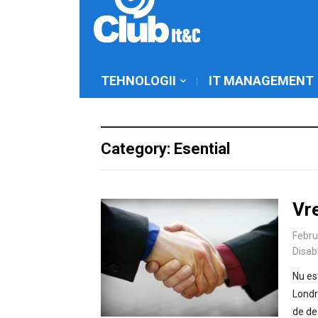
TEHNOLOGII
IT MANAGEMENT
Category: Esential
Vre
Febru
Disab
Nu es
Londr
de dez