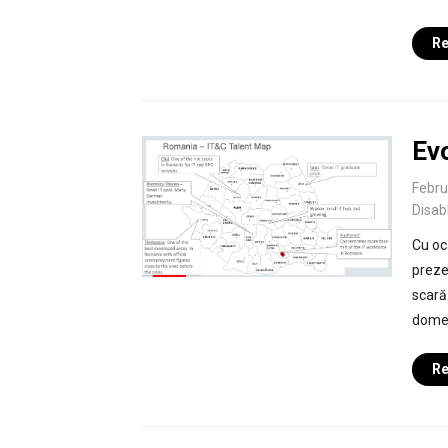
Re
Evo
Febru
Disab
Cu oc
preze
scară 
domen
Re