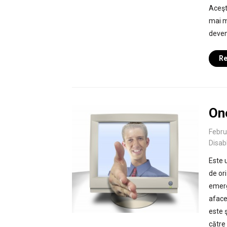
Aceşt
mai m
deven
Re
On
Febru
Disab
Este 
de ori
emerg
aface
este ş
către 