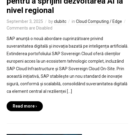
pentru a sprijini dezvoltarea AI la
nivel regional
September 3, 2025
by
clubitc
in
Cloud Computing / Edge
Comments are Disabled
SAP anunță o nouă abordare cuprinzătoare privind
suveranitatea digitală și inovația bazată pe inteligența artificială.
Extinderea portofoliului SAP Sovereign Cloud oferă clienților
europeni acces la un ecosistem tehnologic complet, incluzând
SAP Cloud Infrastructure și SAP Sovereign Cloud On-Site. Prin
această inițiativă, SAP stabilește un nou standard de inovație
sigură, conformă și scalabilă, consolidând suveranitatea digitală
ca element central al rezilienței […]
Read more ›