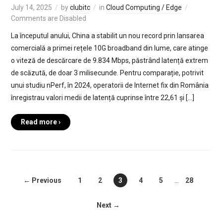
July 14, 2025
by
clubitc
in
Cloud Computing / Edge
Comments are Disabled
La începutul anului, China a stabilit un nou record prin lansarea
comercială a primei rețele 10G broadband din lume, care atinge
o viteză de descărcare de 9.834 Mbps, păstrând latență extrem
de scăzută, de doar 3 milisecunde. Pentru comparație, potrivit
unui studiu nPerf, în 2024, operatorii de Internet fix din România
înregistrau valori medii de latență cuprinse între 22,61 și […]
Read more ›
← Previous
1
2
3
4
5
…
28
Next →