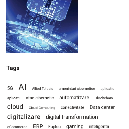
Tags
AI
5G
Allied Telesis
amenintari cibernetice
aplicatie
automatizare
atac cibernetic
aplicatii
Blockchain
cloud
Data center
conectivitate
Cloud Computing
digitalizare
digital transformation
ERP
gaming
Fujitsu
inteligenta
eCommerce