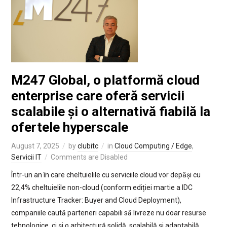
M247 Global, o platformă cloud
enterprise care oferă servicii
scalabile și o alternativă fiabilă la
ofertele hyperscale
August 7, 2025
by
clubitc
in
Cloud Computing / Edge
,
Servicii IT
Comments are Disabled
Într-un an în care cheltuielile cu serviciile cloud vor depăși cu
22,4% cheltuielile non-cloud (conform ediției martie a IDC
Infrastructure Tracker: Buyer and Cloud Deployment),
companiile caută parteneri capabili să livreze nu doar resurse
tehnologice, ci și o arhitectură solidă, scalabilă și adaptabilă.