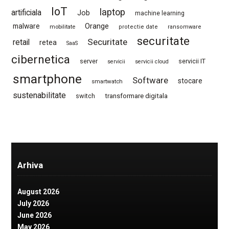
IoT
laptop
artificiala
Job
machine learning
Orange
malware
mobilitate
protectie date
ransomware
securitate
Securitate
retail
retea
SaaS
cibernetica
server
servicii IT
servicii
servicii cloud
smartphone
Software
stocare
smartwatch
sustenabilitate
switch
transformare digitala
Arhiva
August 2026
July 2026
June 2026
May 2026