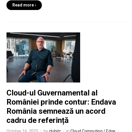
Read more ›
Cloud-ul Guvernamental al
României prinde contur: Endava
România semnează un acord
cadru de referință
October 16, 2025
by
clubitc
in
Cloud Computing / Edge