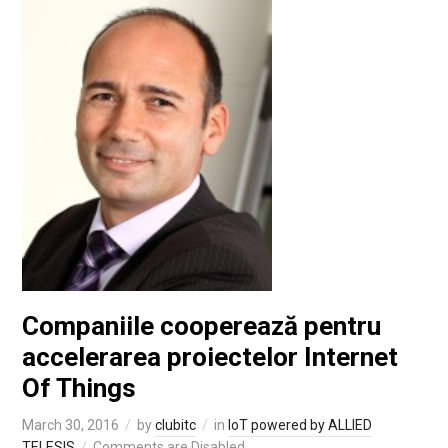
Companiile cooperează pentru
accelerarea proiectelor Internet
Of Things
March 30, 2016
by
clubitc
in
IoT powered by ALLIED
TELESIS
Comments are Disabled