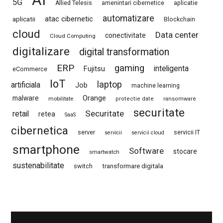
AI
5G
Allied Telesis
amenintari cibernetice
aplicatie
automatizare
atac cibernetic
aplicatii
Blockchain
cloud
Data center
conectivitate
Cloud Computing
digitalizare
digital transformation
ERP
gaming
Fujitsu
inteligenta
eCommerce
IoT
laptop
artificiala
Job
machine learning
Orange
malware
mobilitate
protectie date
ransomware
securitate
Securitate
retail
retea
SaaS
cibernetica
server
servicii IT
servicii
servicii cloud
smartphone
Software
stocare
smartwatch
sustenabilitate
switch
transformare digitala