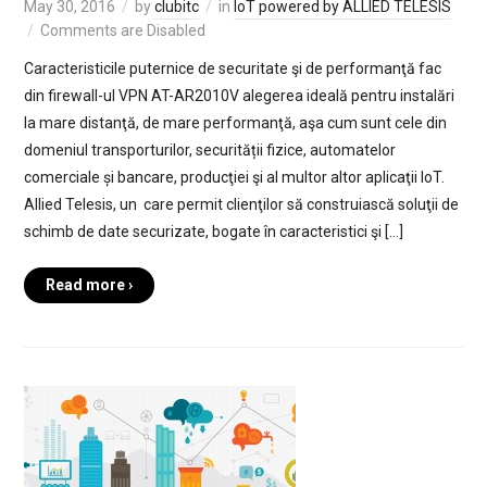
May 30, 2016
by
clubitc
in
IoT powered by ALLIED TELESIS
Comments are Disabled
Caracteristicile puternice de securitate şi de performanţă fac
din firewall-ul VPN AT-AR2010V alegerea ideală pentru instalări
la mare distanţă, de mare performanţă, aşa cum sunt cele din
domeniul transporturilor, securității fizice, automatelor
comerciale și bancare, producţiei şi al multor altor aplicaţii IoT.
Allied Telesis, un care permit clienţilor să construiască soluţii de
schimb de date securizate, bogate în caracteristici şi […]
Read more ›