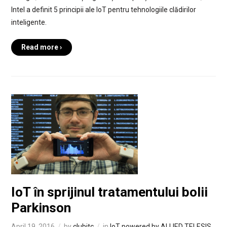
Intel a definit 5 principii ale IoT pentru tehnologiile clădirilor
inteligente.
Read more ›
IoT în sprijinul tratamentului bolii
Parkinson
April 19, 2016
by
clubitc
in
IoT powered by ALLIED TELESIS