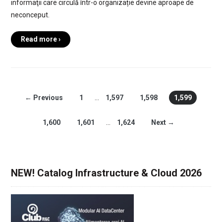
informaţii care circulă într-o organizație devine aproape de
neconceput.
Read more ›
← Previous
1
…
1,597
1,598
1,599
1,600
1,601
…
1,624
Next →
NEW! Catalog Infrastructure & Cloud 2026