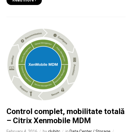
Read more ›
Control complet, mobilitate totală
– Citrix Xenmobile MDM
February 4, 2016
by
clubitc
in
Data Center / Storage