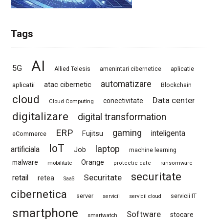
Tags
AI
5G
Allied Telesis
amenintari cibernetice
aplicatie
automatizare
atac cibernetic
aplicatii
Blockchain
cloud
Data center
conectivitate
Cloud Computing
digitalizare
digital transformation
ERP
gaming
Fujitsu
inteligenta
eCommerce
IoT
laptop
artificiala
Job
machine learning
Orange
malware
mobilitate
protectie date
ransomware
securitate
Securitate
retail
retea
SaaS
cibernetica
server
servicii IT
servicii
servicii cloud
smartphone
Software
stocare
smartwatch