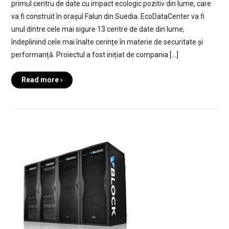
primul centru de date cu impact ecologic pozitiv din lume, care
va fi construit în orașul Falun din Suedia. EcoDataCenter va fi
unul dintre cele mai sigure 13 centre de date din lume,
îndeplinind cele mai înalte cerințe în materie de securitate și
performanță. Proiectul a fost inițiat de compania […]
Read more ›