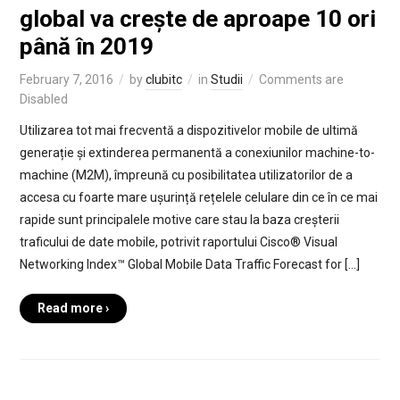
global va crește de aproape 10 ori
până în 2019
February 7, 2016
by
clubitc
in
Studii
Comments are
Disabled
Utilizarea tot mai frecventă a dispozitivelor mobile de ultimă
generație și extinderea permanentă a conexiunilor machine-to-
machine (M2M), împreună cu posibilitatea utilizatorilor de a
accesa cu foarte mare ușurință rețelele celulare din ce în ce mai
rapide sunt principalele motive care stau la baza creșterii
traficului de date mobile, potrivit raportului Cisco® Visual
Networking Index™ Global Mobile Data Traffic Forecast for […]
Read more ›