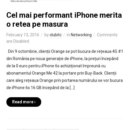
Cel mai performant iPhone merita
o retea pe masura
February 13, 2016
by
clubitc
in
Networking
Comments
are Disabled
Din 9 octombrie, clienții Orange se pot bucura de rețeaua 4G #1
din România pe noua generație de iPhone, la prețuri începând
de la 0 euro pentru iPhone 6s achiziționat împreună cu
abonamentul Orange Me 42 la portare prin Buy-Back. Clienții
care aleg rețeaua Orange prin portarea numărului se vor bucura
de iPhone 6s 16 GB începând de la […]
Read more ›