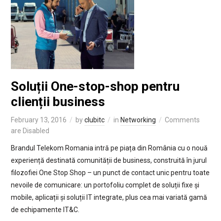
Soluții One-stop-shop pentru
clienții business
February 13, 2016
by
clubitc
in
Networking
Comments
are Disabled
Brandul Telekom Romania intră pe piața din România cu o nouă
experiență destinată comunității de business, construită în jurul
filozofiei One Stop Shop – un punct de contact unic pentru toate
nevoile de comunicare: un portofoliu complet de soluții fixe și
mobile, aplicații și soluții IT integrate, plus cea mai variată gamă
de echipamente IT&C.