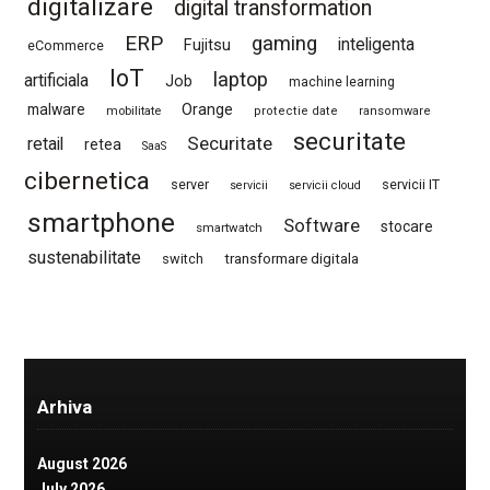
digitalizare
digital transformation
ERP
gaming
Fujitsu
inteligenta
eCommerce
IoT
laptop
artificiala
Job
machine learning
Orange
malware
mobilitate
protectie date
ransomware
securitate
Securitate
retail
retea
SaaS
cibernetica
server
servicii IT
servicii
servicii cloud
smartphone
Software
stocare
smartwatch
sustenabilitate
switch
transformare digitala
Arhiva
August 2026
July 2026