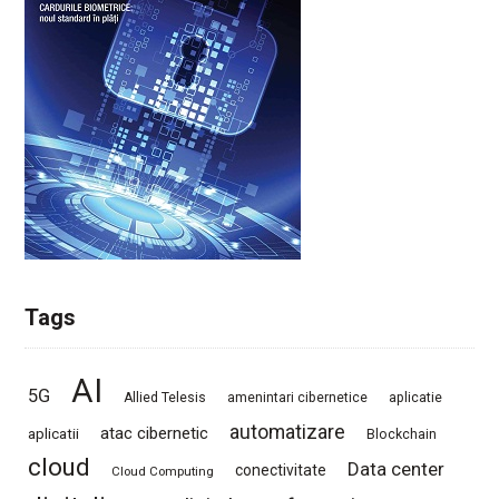
Tags
AI
5G
Allied Telesis
amenintari cibernetice
aplicatie
automatizare
atac cibernetic
aplicatii
Blockchain
cloud
Data center
conectivitate
Cloud Computing