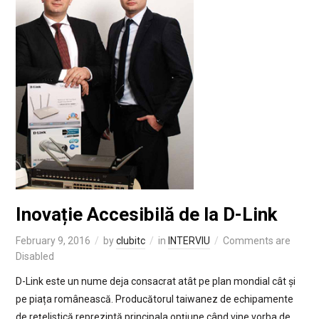
Inovație Accesibilă de la D-Link
February 9, 2016
by
clubitc
in
INTERVIU
Comments are
Disabled
D-Link este un nume deja consacrat atât pe plan mondial cât și
pe piața românească. Producătorul taiwanez de echipamente
de reţelistică reprezintă principala opțiune când vine vorba de