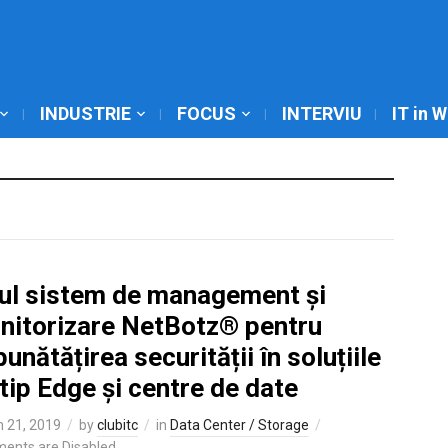
INDUSTRIE
FOCUS
INTERVIU
IT in 
ul sistem de management și
nitorizare NetBotz® pentru
unătățirea securității în soluțiile
tip Edge și centre de date
 21, 2019
by
clubitc
in
Data Center / Storage
ents are Disabled