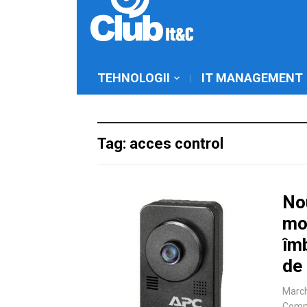
TEHNOLOGII
IT MANAGEMENT
Tag: acces control
No
mo
îmb
de 
March
Comm