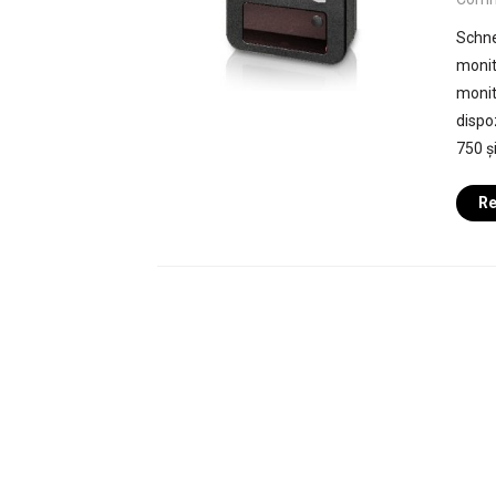
Schne
monit
monit
dispo
750 ș
Re