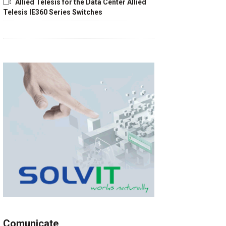
Allied Telesis for the Data Center Allied
Telesis IE360 Series Switches
Comunicate