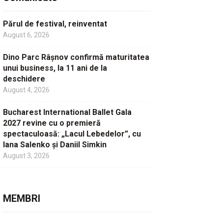
Părul de festival, reinventat
August 6, 2026
Dino Parc Râșnov confirmă maturitatea
unui business, la 11 ani de la
deschidere
August 4, 2026
Bucharest International Ballet Gala
2027 revine cu o premieră
spectaculoasă: „Lacul Lebedelor”, cu
Iana Salenko și Daniil Simkin
August 3, 2026
MEMBRI