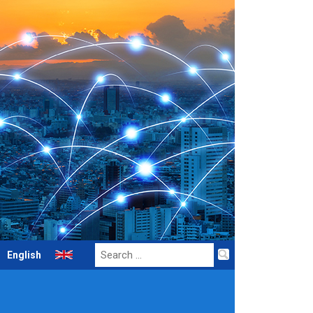
Search
English
for: