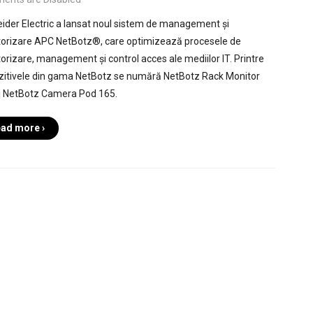
ider Electric a lansat noul sistem de management și
orizare APC NetBotz®, care optimizează procesele de
orizare, management și control acces ale mediilor IT. Printre
zitivele din gama NetBotz se numără NetBotz Rack Monitor
i NetBotz Camera Pod 165.
ad more ›