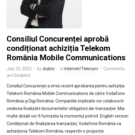
Consiliul Concurenței aprobă
condiționat achiziția Telekom
România Mobile Communications
July 29, 2025
by
clubitc
in
Internet/Telecom
Comments
are Disabled
Consiliul Concurenței a emis recent aprobarea pentru achiziția
Telekom România Mobile Communications de către Vodafone
România și Digi România. Companiile implicate vor colabora în
vederea finalizării documentelor obligatorii ale tranzacției. Mai
multe detalii vor fi furnizate la momentul potrivit. English version
Condiționat de finalizarea tranzacției, Vodafone România va
achiziționa Telekom România, respectiv o proporție