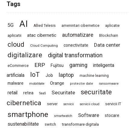
Tags
AI
5G
Allied Telesis
amenintari cibernetice
aplicatie
automatizare
atac cibernetic
aplicatii
Blockchain
cloud
Data center
conectivitate
Cloud Computing
digitalizare
digital transformation
ERP
gaming
Fujitsu
inteligenta
eCommerce
IoT
laptop
artificiala
Job
machine learning
Orange
malware
mobilitate
protectie date
ransomware
securitate
Securitate
retail
retea
SaaS
cibernetica
server
servicii IT
servicii
servicii cloud
smartphone
Software
stocare
smartwatch
sustenabilitate
switch
transformare digitala