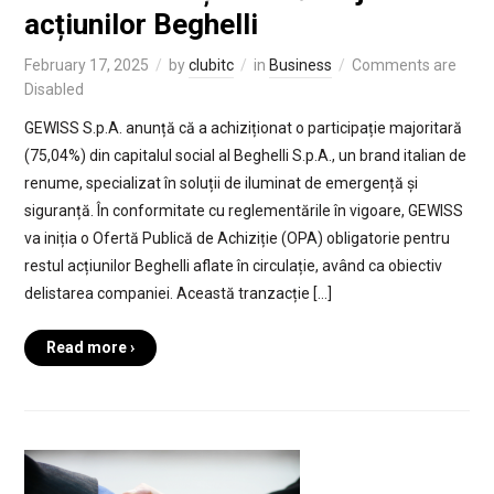
acțiunilor Beghelli
February 17, 2025
by
clubitc
in
Business
Comments are
Disabled
GEWISS S.p.A. anunță că a achiziționat o participație majoritară
(75,04%) din capitalul social al Beghelli S.p.A., un brand italian de
renume, specializat în soluții de iluminat de emergență și
siguranță. În conformitate cu reglementările în vigoare, GEWISS
va iniția o Ofertă Publică de Achiziție (OPA) obligatorie pentru
restul acțiunilor Beghelli aflate în circulație, având ca obiectiv
delistarea companiei. Această tranzacție […]
Read more ›