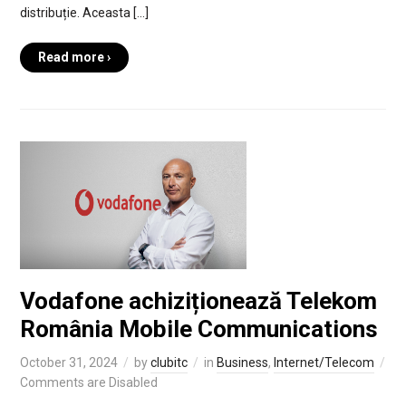
distribuție. Aceasta […]
Read more ›
Vodafone achiziționează Telekom
România Mobile Communications
October 31, 2024
by
clubitc
in
Business
,
Internet/Telecom
Comments are Disabled