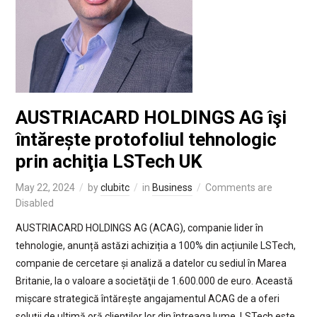
AUSTRIACARD HOLDINGS AG îşi
întărește protofoliul tehnologic
prin achiţia LSTech UK
May 22, 2024
by
clubitc
in
Business
Comments are
Disabled
AUSTRIACARD HOLDINGS AG (ACAG), companie lider în
tehnologie, anunță astăzi achiziția a 100% din acțiunile LSTech,
companie de cercetare și analiză a datelor cu sediul în Marea
Britanie, la o valoare a societăţii de 1.600.000 de euro. Această
mișcare strategică întărește angajamentul ACAG de a oferi
soluții de ultimă oră clienților lor din întreaga lume. LSTech este