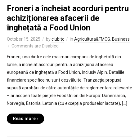
Froneri a încheiat acorduri pentru
achiziționarea afacerii de
înghețată a Food Union
October 15, 2025
by
clubitc
in
Agricultura&FMCG
,
Business
Comments are Disabled
Froneri, una dintre cele mai mari companii de înghețată din
lume, a încheiat acorduri pentru a achiziționa afacerea
europeană de înghețată a Food Union, inclusiv Alpin. Detaliile
financiare specifice nu sunt dezvăluite. Tranzacția propusă –
supusă aprobării de către autoritățile de reglementare relevante
– ar acoperi toate piețele Food Union din Europa: Danemarca,
Norvegia, Estonia, Letonia (cu excepția produselor lactate), […]
Read more ›