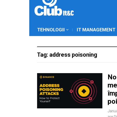
TEHNOLOGII
IT MANAGEMENT
Tag: address poisoning
Noi
med
împ
po
Janua
are D