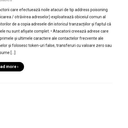
ractorii care efectuează noile atacuri de tip address poisoning
xicarea / otrăvirea adreselor) exploatează obiceiul comun al
atorilor de a copia adresele din istoricul tranzacțiilor și faptul că
ele nu sunt afișate complet. • Atacatorii creează adrese care
 primele și ultimele caractere ale contactelor frecvente ale
melor și folosesc token-uri false, transferuri cu valoare zero sau
 sume […]
ad more ›