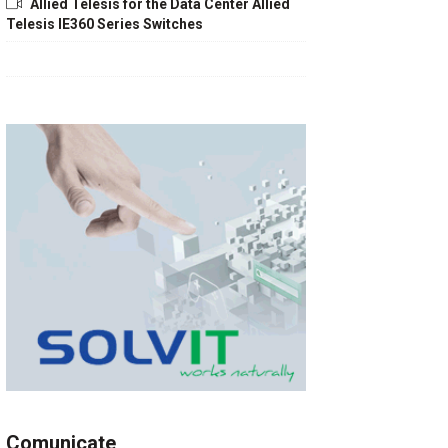
Allied Telesis for the Data Center Allied
Telesis IE360 Series Switches
Comunicate