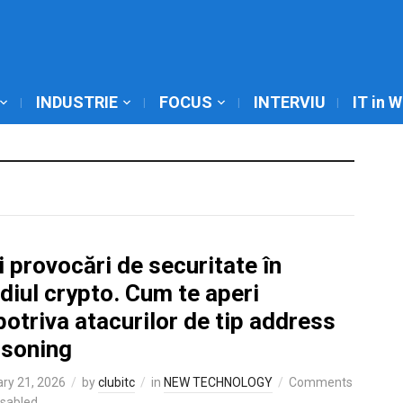
INDUSTRIE
FOCUS
INTERVIU
IT in 
 provocări de securitate în
iul crypto. Cum te aperi
otriva atacurilor de tip address
isoning
ry 21, 2026
by
clubitc
in
NEW TECHNOLOGY
Comments
isabled