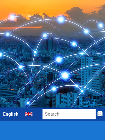
Search
English
for: