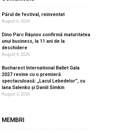
Părul de festival, reinventat
August 6, 2026
Dino Parc Râșnov confirmă maturitatea
unui business, la 11 ani de la
deschidere
August 4, 2026
Bucharest International Ballet Gala
2027 revine cu o premieră
spectaculoasă: „Lacul Lebedelor”, cu
Iana Salenko și Daniil Simkin
August 3, 2026
MEMBRI