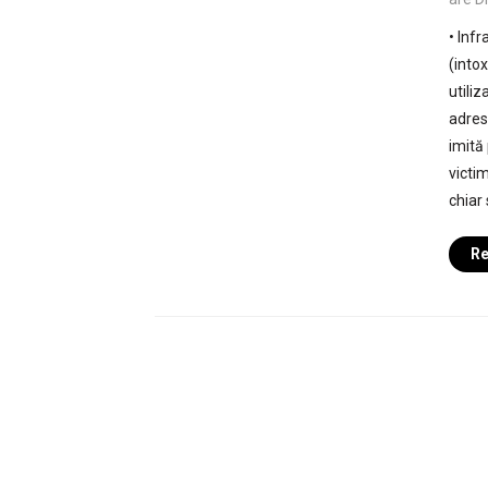
• Inf
(into
utiliz
adres
imită
victi
chiar
Re