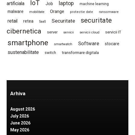
IoT
laptop
artificiala
Job
machine learning
Orange
malware
mobilitate
protectie date
ransomware
securitate
Securitate
retail
retea
SaaS
cibernetica
server
servicii IT
servicii
servicii cloud
smartphone
Software
stocare
smartwatch
sustenabilitate
switch
transformare digitala
Arhiva
August 2026
July 2026
June 2026
May 2026