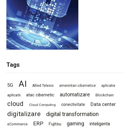
Tags
AI
5G
Allied Telesis
amenintari cibernetice
aplicatie
automatizare
atac cibernetic
aplicatii
Blockchain
cloud
Data center
conectivitate
Cloud Computing
digitalizare
digital transformation
ERP
gaming
Fujitsu
inteligenta
eCommerce