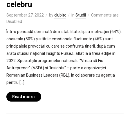
celebru
September 27, 2022
by
clubitc
in
Studii
Comments are
Disabled
Într-o perioadă dominată de instabilitate, lipsa motivației (64%),
oboseala (50%) și stările emoționale fluctuante (46%) sunt
principalele provocări cu care se confruntă tinerii, după cum
arată studiul național Insights PulseZ, aflat la a treia ediție în
2022. Specialiștii programelor naționale “Vreau să Fiu
Antreprenor” (VSFA) și “Insights” – parte a organizației
Romanian Business Leaders (RBL), în colaborare cu agenția
pentru […]
Read more ›