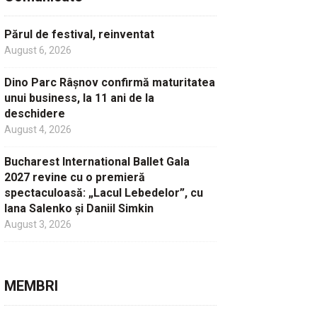
Părul de festival, reinventat
August 6, 2026
Dino Parc Râșnov confirmă maturitatea
unui business, la 11 ani de la
deschidere
August 4, 2026
Bucharest International Ballet Gala
2027 revine cu o premieră
spectaculoasă: „Lacul Lebedelor”, cu
Iana Salenko și Daniil Simkin
August 3, 2026
MEMBRI