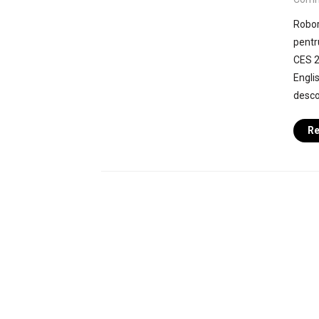
Robor
pentru
CES 2
Engl
desco
Re