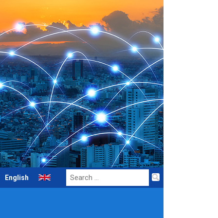
Search
English
for: