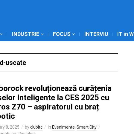
INDUSTRIE
FOCUS
INTERVIU
IT in 
ed-uscate
borock revoluționează curățenia
elor inteligente la CES 2025 cu
os Z70 – aspiratorul cu braț
botic
ry 8, 2025
by
clubitc
in
Evenimente
,
Smart City
ents are Disabled