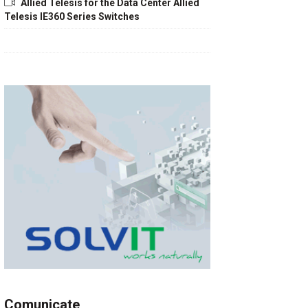
Allied Telesis for the Data Center Allied
Telesis IE360 Series Switches
Comunicate