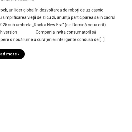
ock, un lider global în dezvoltarea de roboți de uz casnic
 simplificarea vieții de zi cu zi, anunță participarea sa în cadrul
025 sub umbrela „Rock a New Era” (n.r. Domină noua eră).
ish version Compania invită consumatorii să
pere o nouă lume a curățeniei inteligente condusă de […]
ad more ›