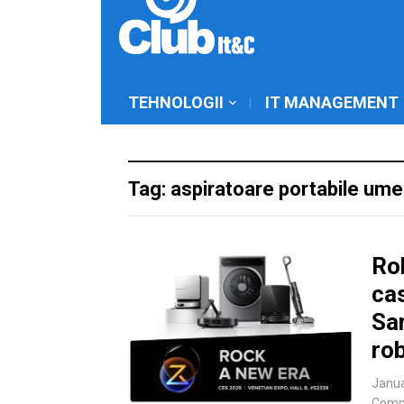
TEHNOLOGII
IT MANAGEMENT
Tag: aspiratoare portabile um
Ro
cas
Sar
ro
Janua
Comm