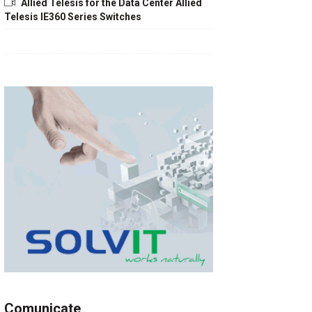
Allied Telesis for the Data Center Allied
Telesis IE360 Series Switches
Comunicate