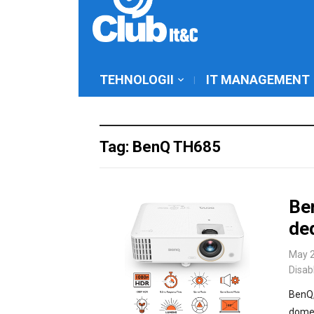
TEHNOLOGII
IT MANAGEMENT
Tag: BenQ TH685
Be
de
May 2
Disab
BenQ,
domen