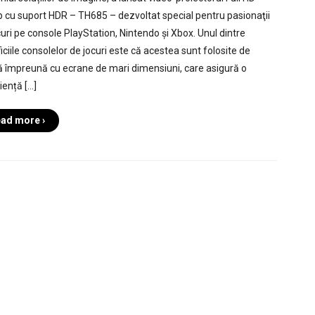
 cu suport HDR – TH685 – dezvoltat special pentru pasionaţii
curi pe console PlayStation, Nintendo și Xbox. Unul dintre
iciile consolelor de jocuri este că acestea sunt folosite de
ă împreună cu ecrane de mari dimensiuni, care asigură o
iență […]
ad more ›