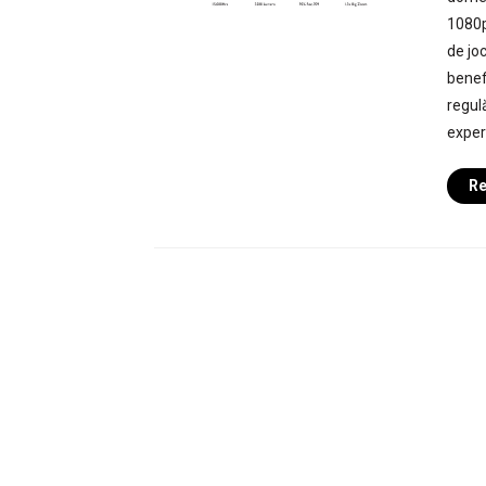
1080p
de jo
benef
regul
exper
Re