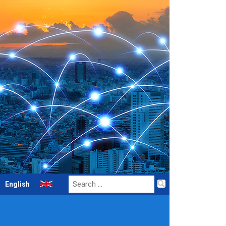
Search
English
for: