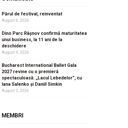
Părul de festival, reinventat
August 6, 2026
Dino Parc Râșnov confirmă maturitatea
unui business, la 11 ani de la
deschidere
August 4, 2026
Bucharest International Ballet Gala
2027 revine cu o premieră
spectaculoasă: „Lacul Lebedelor”, cu
Iana Salenko și Daniil Simkin
August 3, 2026
MEMBRI