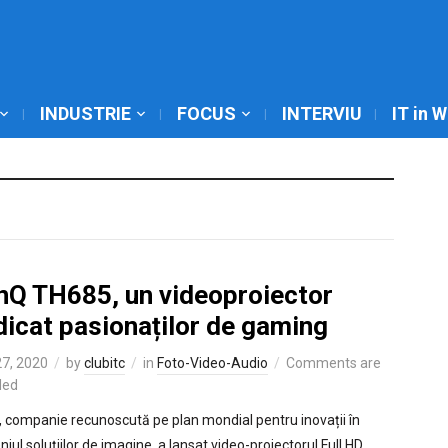
INDUSTRIE
FOCUS
INTERVIU
IT in 
nQ TH685, un videoproiector
dicat pasionaților de gaming
7, 2020
by
clubitc
in
Foto-Video-Audio
Comments are
led
 companie recunoscută pe plan mondial pentru inovații în
iul soluțiilor de imagine, a lansat video-proiectorul Full HD