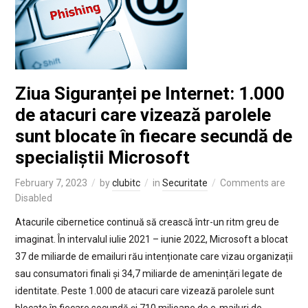
Ziua Siguranței pe Internet: 1.000
de atacuri care vizează parolele
sunt blocate în fiecare secundă de
specialiștii Microsoft
February 7, 2023
by
clubitc
in
Securitate
Comments are
Disabled
Atacurile cibernetice continuă să crească într-un ritm greu de
imaginat. În intervalul iulie 2021 – iunie 2022, Microsoft a blocat
37 de miliarde de emailuri rău intenționate care vizau organizații
sau consumatori finali și 34,7 miliarde de amenințări legate de
identitate. Peste 1.000 de atacuri care vizează parolele sunt
blocate în fiecare secundă și 710 milioane de e-mailuri de