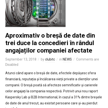
Aproximativ o breșă de date din
trei duce la concedieri în rândul
angajaților companiei afectate
September 13, 2018
by
clubitc
in
NEWS
Comments are
Disabled
Atunci când apare o breșă de date, efectele depășesc sfera
financiară, reputația și încălcarea vieții private a clienților unei
companii. O breșă poată să afecteze semnificativ și carierele
celor angajați la compania respectivă. Potrivit unui nou raport
Kaspersky Lab și B2B International, în cazul a 31% dintre breșele
de date de anul trecut, au existat persoane care și-au pierdut