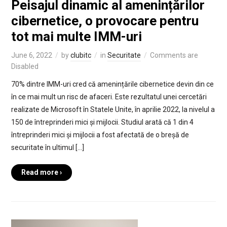
Peisajul dinamic al amenințărilor
cibernetice, o provocare pentru
tot mai multe IMM-uri
June 6, 2022
by
clubitc
in
Securitate
Comments are
Disabled
70% dintre IMM-uri cred că amenințările cibernetice devin din ce
în ce mai mult un risc de afaceri. Este rezultatul unei cercetări
realizate de Microsoft în Statele Unite, în aprilie 2022, la nivelul a
150 de întreprinderi mici și mijlocii. Studiul arată că 1 din 4
întreprinderi mici și mijlocii a fost afectată de o breșă de
securitate în ultimul […]
Read more ›