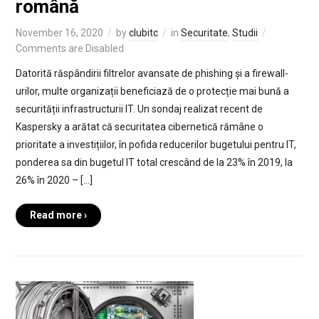
română
November 16, 2020
by
clubitc
in
Securitate
,
Studii
Comments are Disabled
Datorită răspândirii filtrelor avansate de phishing și a firewall-
urilor, multe organizații beneficiază de o protecție mai bună a
securității infrastructurii IT. Un sondaj realizat recent de
Kaspersky a arătat că securitatea cibernetică rămâne o
prioritate a investițiilor, în pofida reducerilor bugetului pentru IT,
ponderea sa din bugetul IT total crescând de la 23% în 2019, la
26% în 2020 – […]
Read more ›