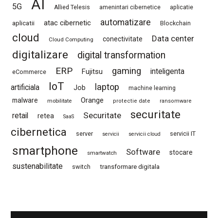
AI
5G
Allied Telesis
amenintari cibernetice
aplicatie
automatizare
atac cibernetic
aplicatii
Blockchain
cloud
Data center
conectivitate
Cloud Computing
digitalizare
digital transformation
ERP
gaming
Fujitsu
inteligenta
eCommerce
IoT
laptop
artificiala
Job
machine learning
Orange
malware
mobilitate
protectie date
ransomware
securitate
Securitate
retail
retea
SaaS
cibernetica
server
servicii IT
servicii
servicii cloud
smartphone
Software
stocare
smartwatch
sustenabilitate
switch
transformare digitala