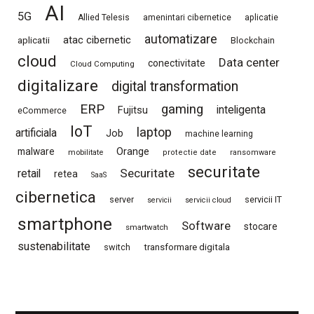
AI
5G
Allied Telesis
amenintari cibernetice
aplicatie
automatizare
atac cibernetic
aplicatii
Blockchain
cloud
Data center
conectivitate
Cloud Computing
digitalizare
digital transformation
ERP
gaming
Fujitsu
inteligenta
eCommerce
IoT
laptop
artificiala
Job
machine learning
Orange
malware
mobilitate
protectie date
ransomware
securitate
Securitate
retail
retea
SaaS
cibernetica
server
servicii IT
servicii
servicii cloud
smartphone
Software
stocare
smartwatch
sustenabilitate
switch
transformare digitala