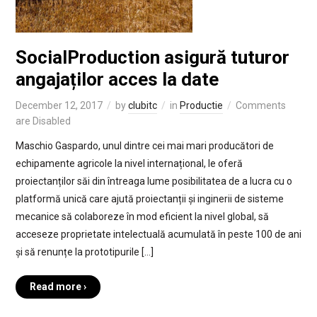
SocialProduction asigură tuturor
angajaților acces la date
December 12, 2017
by
clubitc
in
Productie
Comments
are Disabled
Maschio Gaspardo, unul dintre cei mai mari producători de
echipamente agricole la nivel internațional, le oferă
proiectanților săi din întreaga lume posibilitatea de a lucra cu o
platformă unică care ajută proiectanții și inginerii de sisteme
mecanice să colaboreze în mod eficient la nivel global, să
acceseze proprietate intelectuală acumulată în peste 100 de ani
și să renunțe la prototipurile […]
Read more ›