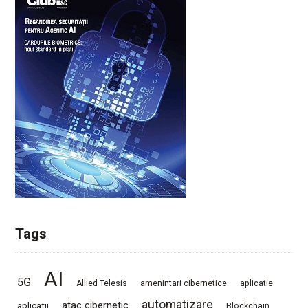
Tags
AI
5G
Allied Telesis
amenintari cibernetice
aplicatie
automatizare
atac cibernetic
aplicatii
Blockchain