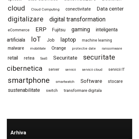
cloud
Data center
conectivitate
Cloud Computing
digitalizare
digital transformation
ERP
gaming
Fujitsu
inteligenta
eCommerce
IoT
laptop
artificiala
Job
machine learning
Orange
malware
mobilitate
protectie date
ransomware
securitate
Securitate
retail
retea
SaaS
cibernetica
server
servicii IT
servicii
servicii cloud
smartphone
Software
stocare
smartwatch
sustenabilitate
switch
transformare digitala
Arhiva