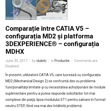
Comparație între CATIA V5 –
configurația MD2 și platforma
3DEXPERIENCE® – configurația
MDHX
June 30, 2017
by
clubitc
in
Productie
Comments are
Disabled
În prezent, utilizatorii CATIA V5, care lucrează cu configurația
MD2 (Mechanical Design 2) se confruntă des cu problema
funcţionalităţii limitate şi cu necesitatea achiziţionării de module
suplimentare pentru a putea răspunde solicitărilor tot mai
complexe din piaţă, lipsa modulului ST1 pentru salvare în format
neutru STEP, fiind cea mai des întâlnită problemă.