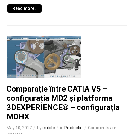
Read more ›
Comparație între CATIA V5 –
configurația MD2 și platforma
3DEXPERIENCE® – configurația
MDHX
May 10, 2017
by
clubitc
in
Productie
Comments are