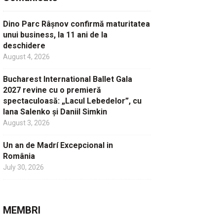
Dino Parc Râșnov confirmă maturitatea
unui business, la 11 ani de la
deschidere
August 4, 2026
Bucharest International Ballet Gala
2027 revine cu o premieră
spectaculoasă: „Lacul Lebedelor”, cu
Iana Salenko și Daniil Simkin
August 3, 2026
Un an de Madrí Excepcional in
România
July 30, 2026
MEMBRI