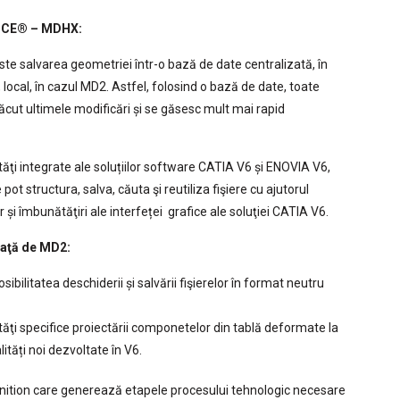
NCE
® – MDHX:
este salvarea geometriei într-o bază de date centralizată, în
 local, în cazul MD2. Astfel, folosind o bază de date, toate
făcut ultimele modificări și se găsesc mult mai rapid
ţi integrate ale soluțiilor software CATIA V6 și ENOVIA V6,
pot structura, salva, căuta şi reutiliza fişiere cu ajutorul
 și îmbunătăţiri ale interfeței grafice ale soluţiei CATIA V6.
faţă de MD2:
sibilitatea deschiderii și salvării fişierelor în format neutru
tăţi specifice proiectării componetelor din tablă deformate la
ități noi dezvoltate în V6.
ition care generează etapele procesului tehnologic necesare