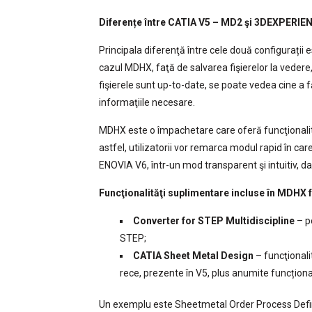
Diferențe între CATIA V5 – MD2 şi 3DEXPERIE
Principala diferenţă între cele două configurații 
cazul MDHX, faţă de salvarea fişierelor la vedere,
fişierele sunt up-to-date, se poate vedea cine a 
informaţiile necesare.
MDHX este o împachetare care oferă funcţionalită
astfel, utilizatorii vor remarca modul rapid în care 
ENOVIA V6, într-un mod transparent şi intuitiv, dar
Funcţionalităţi suplimentare incluse în MDHX 
Converter for STEP Multidiscipline
– po
STEP;
CATIA Sheet Metal Design
– funcţionali
rece, prezente în V5, plus anumite funcțional
Un exemplu este Sheetmetal Order Process Defin