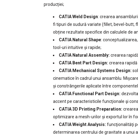
producției;
CATIA Weld Design
: crearea ansambluril
fi tipuri de sudură variate (fillet, bevel-butt
obține rezultate specifice din calculele de a
CATIA Natural Shape
: conceptualizarea,
tool-uri intuitive și rapide;
CATIA Natural Assembly:
crearea rapidă 
CATIA Bent Part Design:
crearea rapidă a
CATIA Mechanical Systems Design:
sol
cinematice în cadrul unui ansamblu. Mișcare
și constrângerile aplicate între componente
CATIA Functional Part Design:
dezvolta
accent pe caracteristicile funcţionale şi con
CATIA 3D Printing Preparation:
crearea
optimizare a mesh-urilor și exportul lor în f
CATIA Weight Analysis:
funcţionalităţi p
determinarea centrului de gravitate a unu