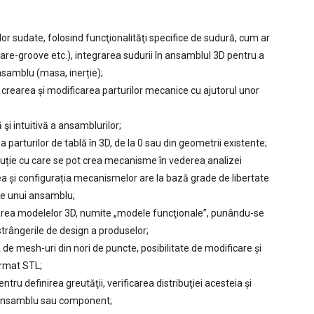
or sudate, folosind funcţionalităţi specifice de sudură, cum ar
, flare-groove etc.), integrarea sudurii în ansamblul 3D pentru a
nsamblu (masa, inerție);
 crearea și modificarea parturilor mecanice cu ajutorul unor
şi intuitivă a ansamblurilor;
 parturilor de tablă în 3D, de la 0 sau din geometrii existente;
uție cu care se pot crea mecanisme în vederea analizei
a și configurația mecanismelor are la bază grade de libertate
le unui ansamblu;
rea modelelor 3D, numite „modele funcţionale”, punându-se
strângerile de design a produselor;
 de mesh-uri din nori de puncte, posibilitate de modificare și
ormat STL;
entru definirea greutăţii, verificarea distribuţiei acesteia și
i ansamblu sau component;