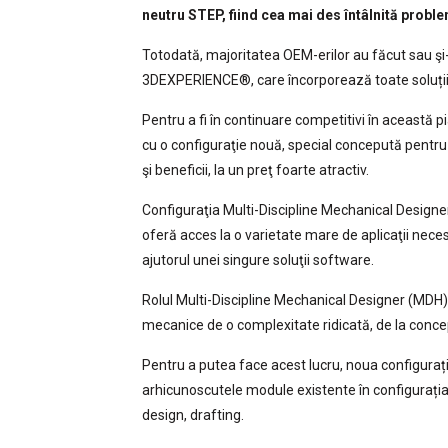
neutru STEP, fiind cea mai des întâlnită probl
Totodată, majoritatea OEM-erilor au făcut sau ş
3DEXPERIENCE®, care încorporează toate soluți
Pentru a fi în continuare competitivi în această 
cu o configuraţie nouă, special concepută pentru 
şi beneficii, la un preţ foarte atractiv.
Configuraţia Multi-Discipline Mechanical Desi
oferă acces la o varietate mare de aplicaţii ne
ajutorul unei singure soluţii software.
Rolul Multi-Discipline Mechanical Designer (MDH), 
mecanice de o complexitate ridicată, de la concep
Pentru a putea face acest lucru, noua configur
arhicunoscutele module existente în configurați
design, drafting.