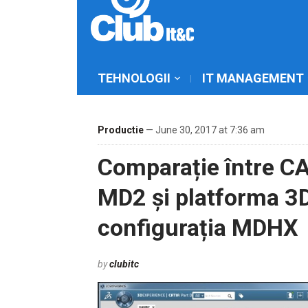
TEHNOLOGII
IT MANAGEMENT
Productie
— June 30, 2017 at 7:36 am
Comparație între CA
MD2 și platforma 
configurația MDHX
by
clubitc