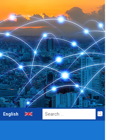
Search
English
for: