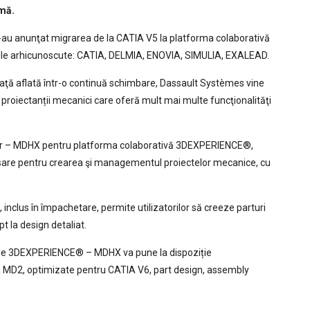
emă.
i-au anunţat migrarea de la CATIA V5 la platforma colaborativă
ile arhicunoscute: CATIA, DELMIA, ENOVIA, SIMULIA, EXALEAD.
piaţă aflată într-o continuă schimbare, Dassault Systèmes vine
proiectanții mecanici care oferă mult mai multe funcţionalităţi
gner – MDHX pentru platforma colaborativă 3DEXPERIENCE®,
cesare pentru crearea şi managementul proiectelor mecanice, cu
inclus în împachetare, permite utilizatorilor să creeze parturi
t la design detaliat.
ație 3DEXPERIENCE® – MDHX va pune la dispoziție
a MD2, optimizate pentru CATIA V6, part design, assembly