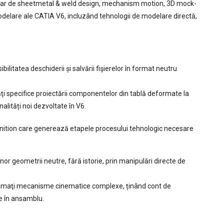
entar de sheetmetal & weld design, mechanism motion, 3D mock-
modelare ale CATIA V6, incluzând tehnologii de modelare directă,
sibilitatea deschiderii și salvării fişierelor în format neutru
tăţi specifice proiectării componentelor din tablă deformate la
alități noi dezvoltate în V6.
ition care generează etapele procesului tehnologic necesare
unor geometrii neutre, fără istorie, prin manipulări directe de
animaţi mecanisme cinematice complexe, ținând cont de
te în ansamblu.