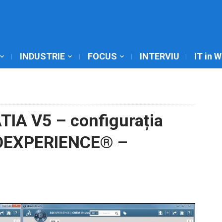
INDUSTRIE
FOCUS
INTERVIU
IT in 
TIA V5 – configurația
3DEXPERIENCE® –