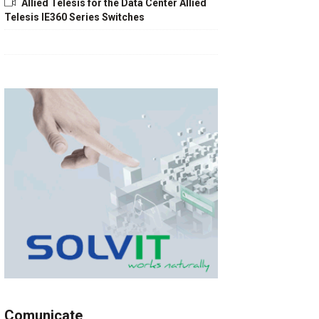
Allied Telesis for the Data Center Allied
Telesis IE360 Series Switches
Comunicate