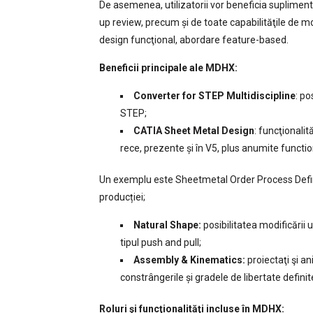
De asemenea, utilizatorii vor beneficia suplim
up review, precum și de toate capabilităţile de 
design funcţional, abordare feature-based.
Beneficii principale ale MDHX:
Converter for STEP Multidiscipline
: po
STEP;
CATIA Sheet Metal Design
: funcţionali
rece, prezente și în V5, plus anumite function
Un exemplu este Sheetmetal Order Process Defin
producției;
Natural Shape:
posibilitatea modificării 
tipul push and pull;
Assembly & Kinematics:
proiectaţi şi 
constrângerile și gradele de libertate defini
Roluri şi funcţionalităţi incluse în MDHX: