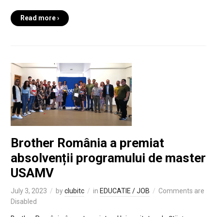
Read more ›
Brother România a premiat
absolvenții programului de master
USAMV
July 3, 2023
by
clubitc
in
EDUCATIE / JOB
Comments are
Disabled