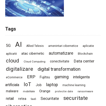
Tags
AI
5G
Allied Telesis
amenintari cibernetice
aplicatie
automatizare
atac cibernetic
aplicatii
Blockchain
cloud
Data center
conectivitate
Cloud Computing
digitalizare
digital transformation
ERP
gaming
Fujitsu
inteligenta
eCommerce
IoT
laptop
artificiala
Job
machine learning
Orange
malware
mobilitate
protectie date
ransomware
securitate
Securitate
retail
retea
SaaS