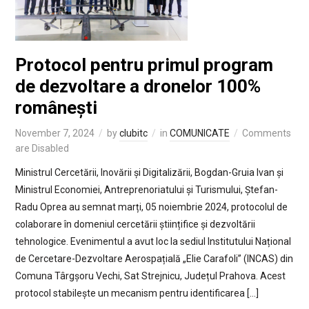
Protocol pentru primul program
de dezvoltare a dronelor 100%
românești
November 7, 2024
by
clubitc
in
COMUNICATE
Comments
are Disabled
Ministrul Cercetării, Inovării și Digitalizării, Bogdan-Gruia Ivan și
Ministrul Economiei, Antreprenoriatului și Turismului, Ștefan-
Radu Oprea au semnat marți, 05 noiembrie 2024, protocolul de
colaborare în domeniul cercetării științifice și dezvoltării
tehnologice. Evenimentul a avut loc la sediul Institutului Național
de Cercetare-Dezvoltare Aerospațială „Elie Carafoli” (INCAS) din
Comuna Târgșoru Vechi, Sat Strejnicu, Județul Prahova. Acest
protocol stabilește un mecanism pentru identificarea […]