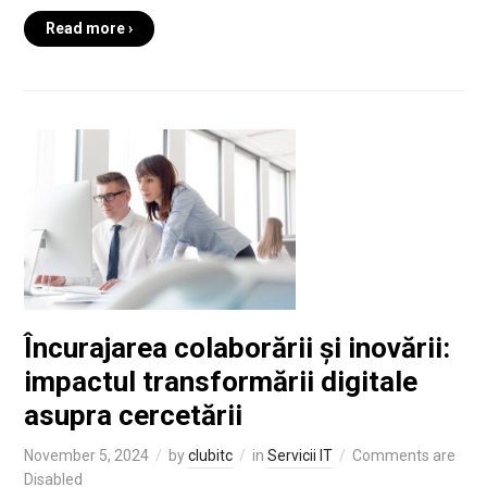
Read more ›
Încurajarea colaborării și inovării:
impactul transformării digitale
asupra cercetării
November 5, 2024
by
clubitc
in
Servicii IT
Comments are
Disabled