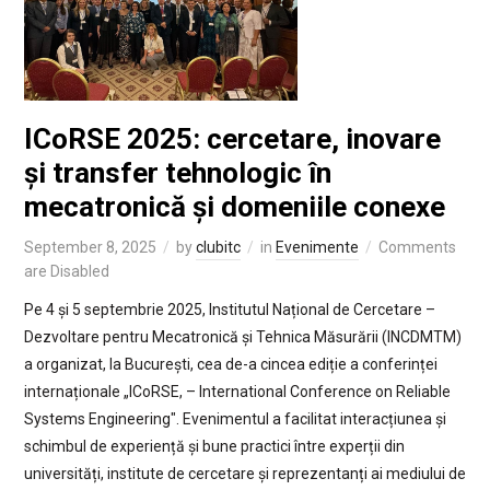
ICoRSE 2025: cercetare, inovare
și transfer tehnologic în
mecatronică și domeniile conexe
September 8, 2025
by
clubitc
in
Evenimente
Comments
are Disabled
Pe 4 și 5 septembrie 2025, Institutul Național de Cercetare –
Dezvoltare pentru Mecatronică și Tehnica Măsurării (INCDMTM)
a organizat, la București, cea de-a cincea ediție a conferinței
internaționale „ICoRSE, – International Conference on Reliable
Systems Engineering″. Evenimentul a facilitat interacțiunea și
schimbul de experiență și bune practici între experții din
universități, institute de cercetare și reprezentanți ai mediului de