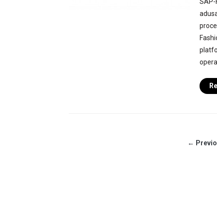
SAP-H
adusa
proces
Fashi
platf
opera
Re
← Previ