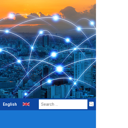
Search
English
for: