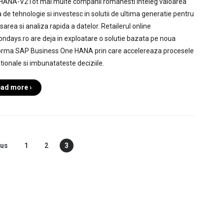
ANA-V2Tot mai multe companii romanesti inteleg valoarea
 de tehnologie si investesc in solutii de ultima generatie pentru
area si analiza rapida a datelor. Retailerul online
ondays.ro are deja in exploatare o solutie bazata pe noua
orma SAP Business One HANA prin care accelereaza procesele
tionale si imbunatateste deciziile.
ad more ›
ous
1
2
3