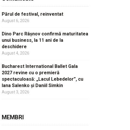
Părul de festival, reinventat
August 6, 2026
Dino Parc Râșnov confirmă maturitatea
unui business, la 11 ani de la
deschidere
August 4, 2026
Bucharest International Ballet Gala
2027 revine cu o premieră
spectaculoasă: „Lacul Lebedelor”, cu
Iana Salenko și Daniil Simkin
August 3, 2026
MEMBRI