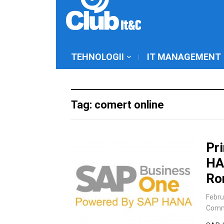
TEHNOLOGII
IT MANAGEMENT
Tag: comert online
Pr
HA
Ro
Febru
Comm