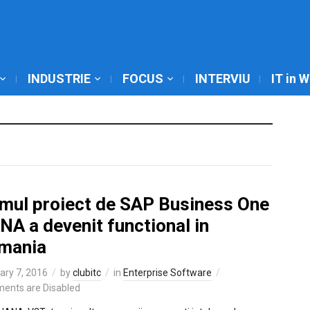
INDUSTRIE
FOCUS
INTERVIU
IT in 
imul proiect de SAP Business One
NA a devenit functional in
mania
ary 7, 2016
by
clubitc
in
Enterprise Software
ents are Disabled