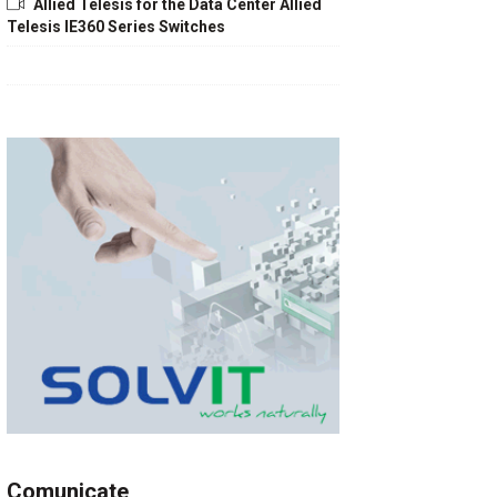
Allied Telesis for the Data Center Allied
Telesis IE360 Series Switches
Comunicate