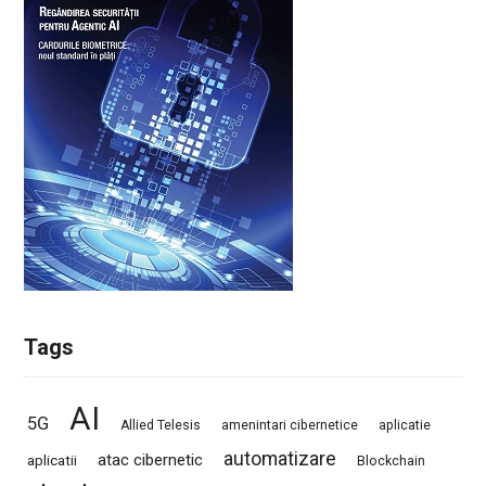
Tags
AI
5G
Allied Telesis
amenintari cibernetice
aplicatie
automatizare
atac cibernetic
aplicatii
Blockchain