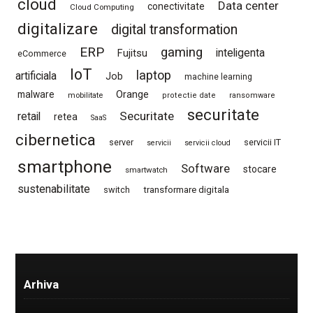
cloud
Data center
conectivitate
Cloud Computing
digitalizare
digital transformation
ERP
gaming
Fujitsu
inteligenta
eCommerce
IoT
laptop
artificiala
Job
machine learning
Orange
malware
mobilitate
protectie date
ransomware
securitate
Securitate
retail
retea
SaaS
cibernetica
server
servicii IT
servicii
servicii cloud
smartphone
Software
stocare
smartwatch
sustenabilitate
switch
transformare digitala
Arhiva