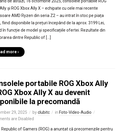
ând de astăzi, 16 octombrie 2025, consolele portabile ROG
Ally și ROG Xbox Ally X – echipate cu cele mai recente
soare AMD Ryzen din seria Z2 – au intrat în stoc pe piața
, fiind disponibile la prețuri începând de la aprox. 3199 Lei,
d în funcție de model și specificațiile ofertei. Rezultate din
orarea dintre Republic of […]
ad more ›
nsolele portabile ROG Xbox Ally
ROG Xbox Ally X au devenit
sponibile la precomandă
mber 29, 2025
by
clubitc
in
Foto-Video-Audio
ents are Disabled
Republic of Gamers (ROG) a anunțat că precomenzile pentru