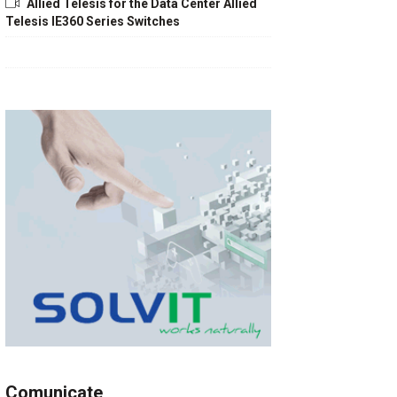
Allied Telesis for the Data Center Allied
Telesis IE360 Series Switches
Comunicate