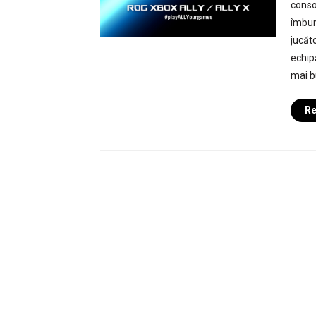
conso
îmbun
jucăto
echip
mai b
Re