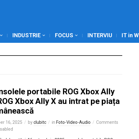
INDUSTRIE
FOCUS
INTERVIU
IT in 
nsolele portabile ROG Xbox Ally
ROG Xbox Ally X au intrat pe piața
mânească
er 16, 2025
by
clubitc
in
Foto-Video-Audio
Comments
isabled