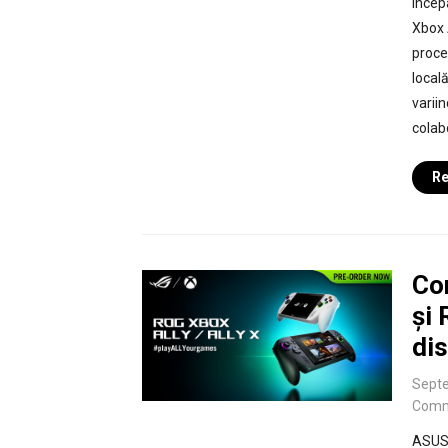
Încep
Xbox 
proce
locală
variin
colab
Re
Co
și 
di
Septe
Comm
ASUS 