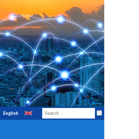
Search
English
for: