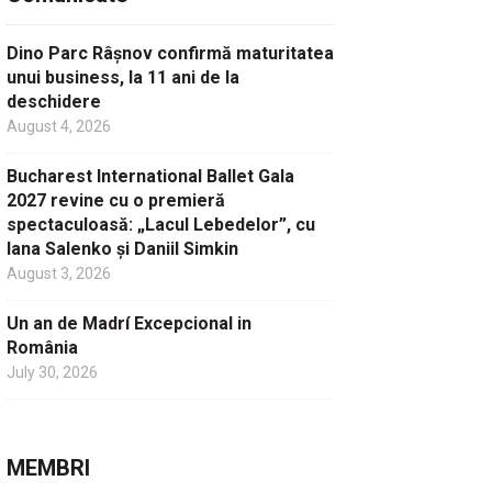
Dino Parc Râșnov confirmă maturitatea
unui business, la 11 ani de la
deschidere
August 4, 2026
Bucharest International Ballet Gala
2027 revine cu o premieră
spectaculoasă: „Lacul Lebedelor”, cu
Iana Salenko și Daniil Simkin
August 3, 2026
Un an de Madrí Excepcional in
România
July 30, 2026
MEMBRI