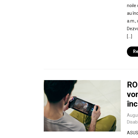
noile
au în
a.m.,
Dezvo
[…]
Re
RO
vor
în
Augus
Disab
ASUS 