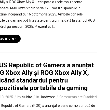
Ally și ROG Xbox Ally X – echipate cu cele mai recente
soare AMD Ryzen™ din seria Z2 – vor fi disponibile în
ine începând cu 16 octombrie 2025. Ambele console
bile de gaming pot fi testate pentru prima dată la standul ROG
adrul gamescom 2025. Prezent cu […]
ad more ›
US Republic of Gamers a anunțat
G Xbox Ally și ROG Xbox Ally X,
icând standardul pentru
pozitivele portabile de gaming
13, 2025
by
clubitc
in
Hardware
Comments are Disabled
Republic of Gamers (ROG) a anunțat o serie complet nouă de