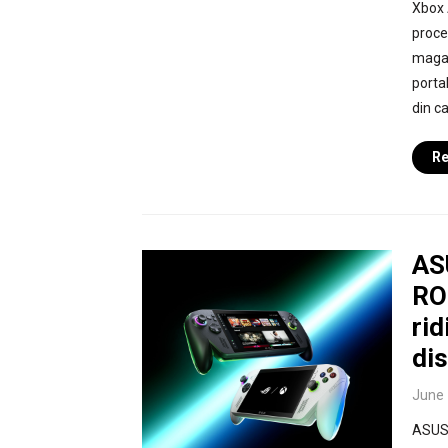
Xbox 
proce
magaz
porta
din c
Re
AS
RO
rid
dis
June 
ASUS 