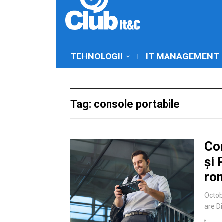
TEHNOLOGII
IT MANAGEMENT
Tag: console portabile
Co
și 
ro
Octob
are D