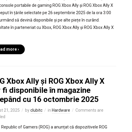
 console portabile de gaming ROG Xbox Ally și ROG Xbox Ally X
ceput în țările selectate pe 26 septembrie 2025 de la ora 3:00
 urmând să devină disponibile și pe alte piețe în curând.
ltate în parteneriat cu Xbox, ROG Xbox Ally și ROG Xbox Ally X
ad more ›
G Xbox Ally și ROG Xbox Ally X
 fi disponibile în magazine
cepând cu 16 octombrie 2025
t 21, 2025
by
clubitc
in
Hardware
Comments are
led
Republic of Gamers (ROG) a anunțat că dispozitivele ROG