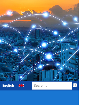
Search
English
for: