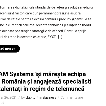
formarea digitală, noile standarde de rețea și evoluția mediului
aceri sunt factori care pun permanent presiune asupra
erilor de rețele pentru a evolua continuu, precum și pentru a se
ne la curent cu cele mai recente tehnologii și a înțelege modul
e aceasta pot susține strategiile de afaceri. Pentru a sprijini
rii de rețea în această călătorie, ZYXEL […]
ad more ›
AM Systems își mărește echipa
 România și angajează specialiști
talentați în regim de telemuncă
er 26, 2021
by
clubitc
in
Business
Comments are
led