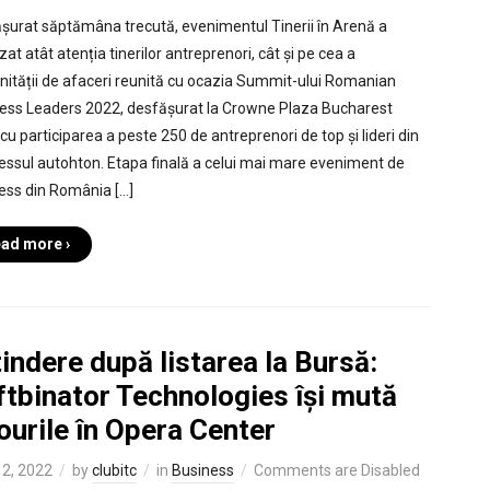
șurat săptămâna trecută, evenimentul Tinerii în Arenă a
zat atât atenția tinerilor antreprenori, cât și pe cea a
ității de afaceri reunită cu ocazia Summit-ului Romanian
ess Leaders 2022, desfășurat la Crowne Plaza Bucharest
cu participarea a peste 250 de antreprenori de top și lideri din
essul autohton. Etapa finală a celui mai mare eveniment de
ess din România […]
ad more ›
indere după listarea la Bursă:
ftbinator Technologies își mută
ourile în Opera Center
2, 2022
by
clubitc
in
Business
Comments are Disabled