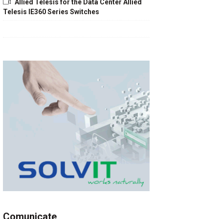
Allied Telesis for the Data Center Allied
Telesis IE360 Series Switches
Comunicate