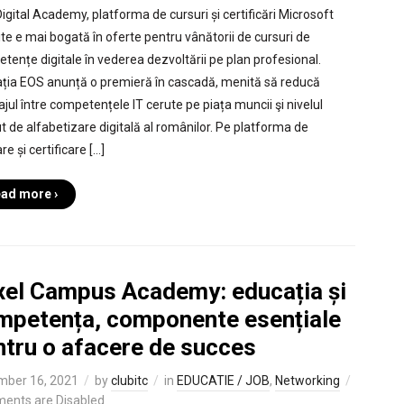
igital Academy, platforma de cursuri și certificări Microsoft
ite e mai bogată în oferte pentru vânătorii de cursuri de
tențe digitale în vederea dezvoltării pe plan profesional.
ția EOS anunță o premieră în cascadă, menită să reducă
ajul între competențele IT cerute pe piața muncii şi nivelul
t de alfabetizare digitală al românilor. Pe platforma de
re și certificare […]
ad more ›
xel Campus Academy: educația și
mpetența, componente esențiale
ntru o afacere de succes
mber 16, 2021
by
clubitc
in
EDUCATIE / JOB
,
Networking
ents are Disabled