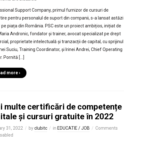
ssional Support Company, primul furnizor de cursuri de
tire pentru personalul de suport din companii, s-a lansat astăzi
al pe piața din România. PSC este un proiect ambițios, inițiat de
aria Andronic, fondator și trainer, avocat specializat pe drept
ial, proprietate intelectuală și tranzacții de capital, cu sprijinul
ei Suciu, Training Coordinator, și Irinei Andrei, Chief Operating
r. Pornită […]
ad more ›
i multe certificări de competențe
itale și cursuri gratuite în 2022
ry 31, 2022
by
clubitc
in
EDUCATIE / JOB
Comments
isabled