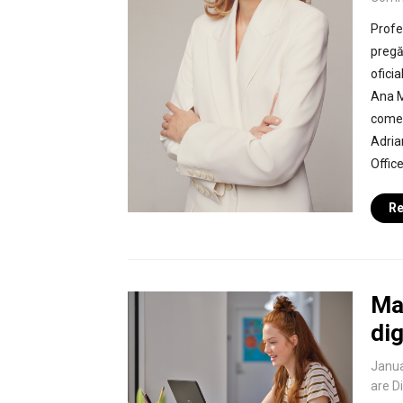
Profe
pregă
ofici
Ana M
comerc
Adrian
Office
Re
Ma
dig
Janua
are D