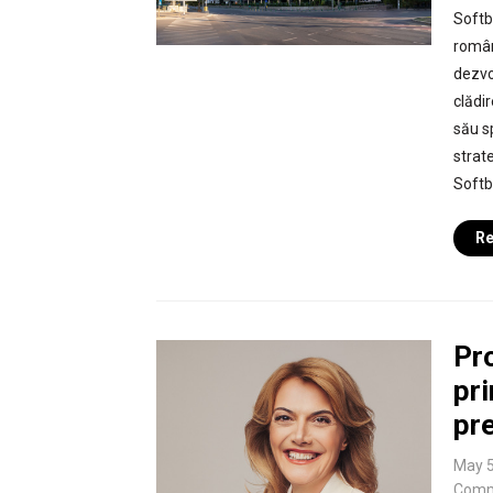
Softb
român
dezvo
clădi
său sp
strat
Softb
Re
Pr
pri
pre
May 5
Comm