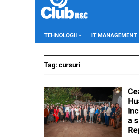
TEHNOLOGII
IT MANAGEMENT
Tag: cursuri
Ce
Hu
în
a s
Re