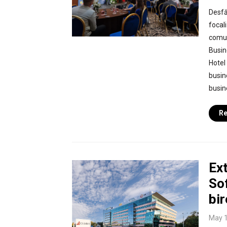
Desfă
focali
comun
Busin
Hotel 
busin
busin
Re
Ext
So
bir
May 1