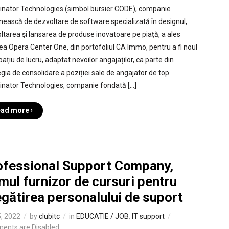
inator Technologies (simbol bursier CODE), companie
ească de dezvoltare de software specializată în designul,
ltarea şi lansarea de produse inovatoare pe piaţă, a ales
rea Opera Center One, din portofoliul CA Immo, pentru a fi noul
ațiu de lucru, adaptat nevoilor angajaților, ca parte din
egia de consolidare a poziției sale de angajator de top.
inator Technologies, companie fondată […]
ad more ›
ofessional Support Company,
mul furnizor de cursuri pentru
gătirea personalului de suport
, 2022
by
clubitc
in
EDUCATIE / JOB
,
IT support
ents are Disabled