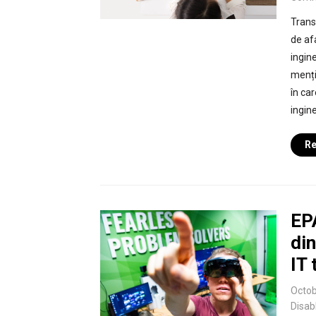
Trans
de af
ingin
menți
în car
ingine
Re
EP
din
IT 
Octob
Disab