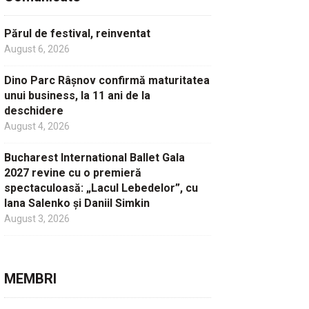
Părul de festival, reinventat
August 6, 2026
Dino Parc Râșnov confirmă maturitatea
unui business, la 11 ani de la
deschidere
August 4, 2026
Bucharest International Ballet Gala
2027 revine cu o premieră
spectaculoasă: „Lacul Lebedelor”, cu
Iana Salenko și Daniil Simkin
August 3, 2026
MEMBRI