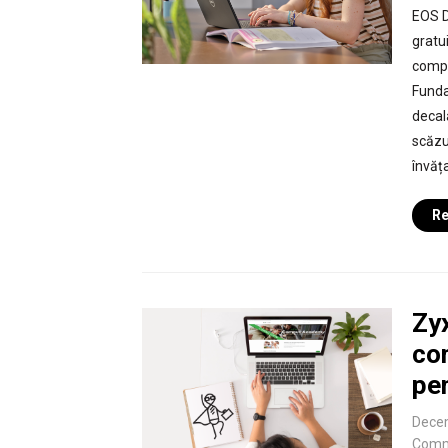
EOS D
gratu
compe
Funda
decal
scăzu
învăța
Re
Zy
co
pe
Dece
Comm