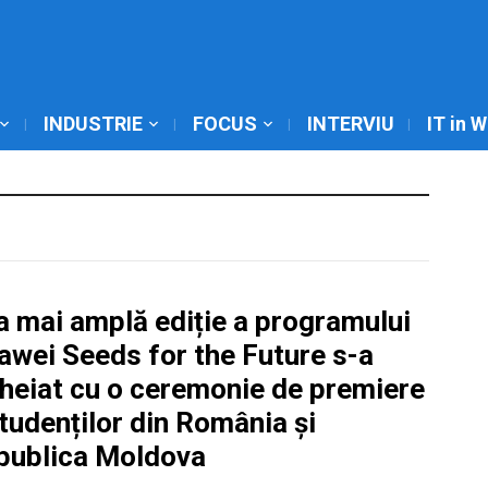
INDUSTRIE
FOCUS
INTERVIU
IT in 
a mai amplă ediție a programului
awei Seeds for the Future s-a
cheiat cu o ceremonie de premiere
tudenților din România și
publica Moldova