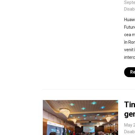
Septe
Disab
Huawe
Futur
cea m
în Ro
venit 
inter
Re
Tin
ge
May 2
Disab