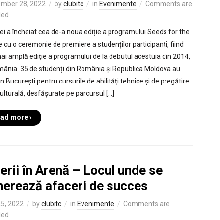
mber 28, 2022
by
clubitc
in
Evenimente
Comments are
led
i a încheiat cea de-a noua ediție a programului Seeds for the
e cu o ceremonie de premiere a studenților participanți, fiind
ai amplă ediție a programului de la debutul acestuia din 2014,
mânia. 35 de studenți din România și Republica Moldova au
în București pentru cursurile de abilități tehnice și de pregătire
culturală, desfășurate pe parcursul […]
ad more ›
erii în Arenă – Locul unde se
nerează afaceri de succes
5, 2022
by
clubitc
in
Evenimente
Comments are
led