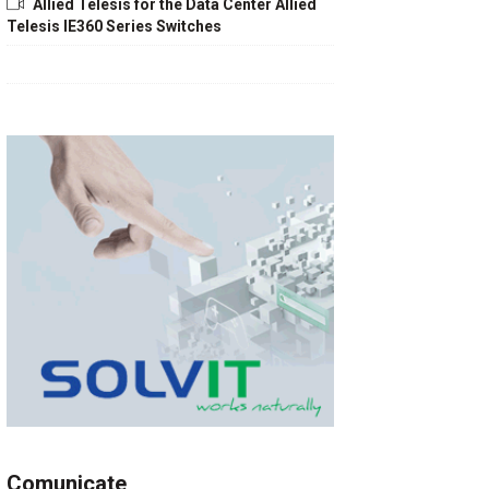
Allied Telesis for the Data Center Allied
Telesis IE360 Series Switches
Comunicate