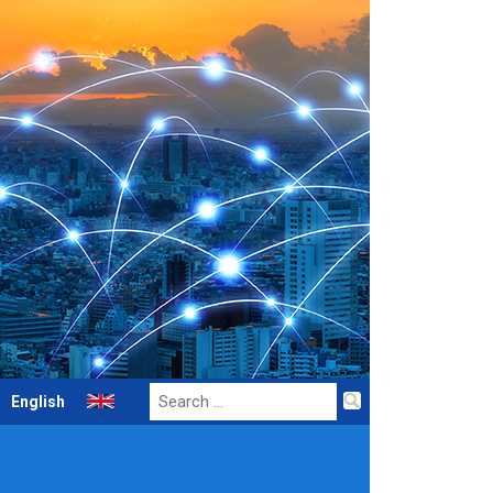
Search
English
for: