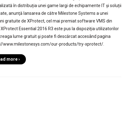
lizată în distribuția unei game largi de echipamente IT și soluții
rate, anunţă lansarea de către Milestone Systems a unei
uni gratuite de XProtect, cel mai premiat software VMS din
 XProtect Essential 2016 R3 este pus la dispoziţia utilizatorilor
ntreaga lume gratuit şi poate fi descărcat accesând pagina
://www.milestonesys.com/our-products/try-xprotect/.
ad more ›