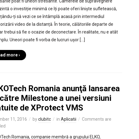
sările poat fi uneori stresante. Camerele de supraveghere
intă o investiție minimă ce îți poate oferi liniște sufletească,
țându-ți să vezi ce se întâmplă acasă prin intermediul
rizării video de la distanță. În teorie, călătoriile departe de
r trebui să fie o ocazie de deconectare. În realitate, nu e atât
plu. Uneori poate fi vorba de lucruri ușor […]
ad more ›
KOTech Romania anunţă lansarea
către Milestone a unei versiuni
atuite de XProtect VMS
mber 11, 2016
by
clubitc
in
Aplicatii
Comments are
led
ech Romania, companie membră a grupului ELKO,