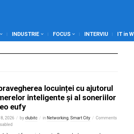
INDUSTRIE
FOCUS
INTERVIU
IT in 
ravegherea locuinței cu ajutorul
erelor inteligente și al soneriilor
deo eufy
8, 2026
by
clubitc
in
Networking
,
Smart City
Comments
isabled