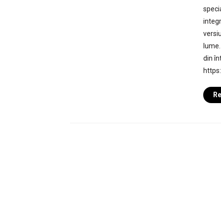
specia
integ
versi
lume.
din î
https
Re