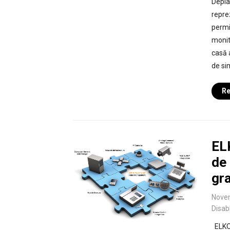
Depla
reprez
permi
monito
casă a
de sim
Re
EL
de 
gr
Nove
Disab
ELKOT