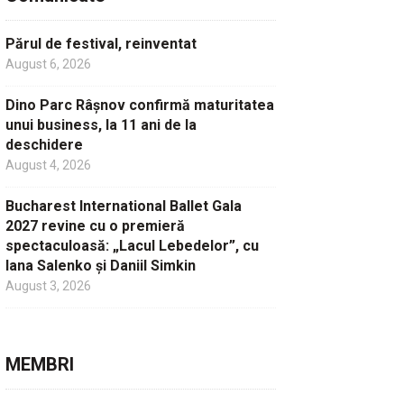
Părul de festival, reinventat
August 6, 2026
Dino Parc Râșnov confirmă maturitatea
unui business, la 11 ani de la
deschidere
August 4, 2026
Bucharest International Ballet Gala
2027 revine cu o premieră
spectaculoasă: „Lacul Lebedelor”, cu
Iana Salenko și Daniil Simkin
August 3, 2026
MEMBRI