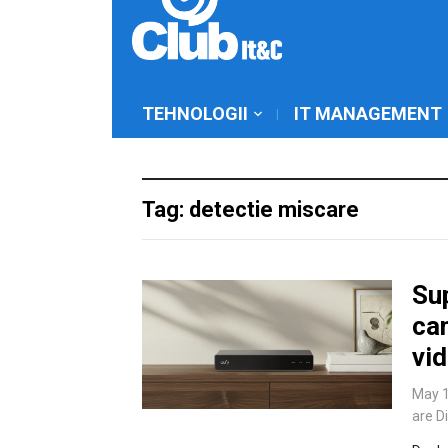
TEHNOLOGII
IT MANAGEMENT
Tag: detectie miscare
Sup
cam
vi
May 1
are D