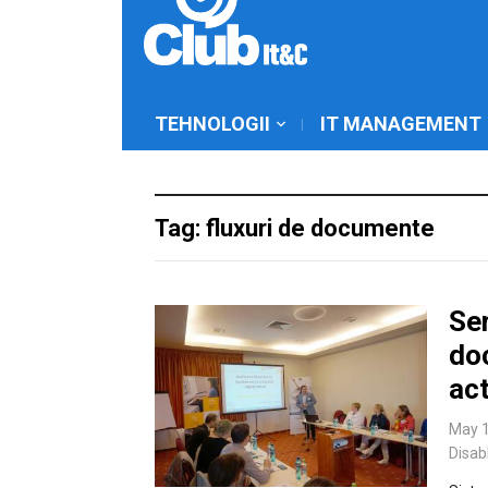
TEHNOLOGII
IT MANAGEMENT
Tag: fluxuri de documente
Ser
doc
ac
May 1
Disab