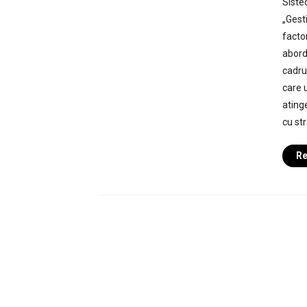
Siste
„Gest
facto
aborda
cadrul
care u
ating
cu st
Re