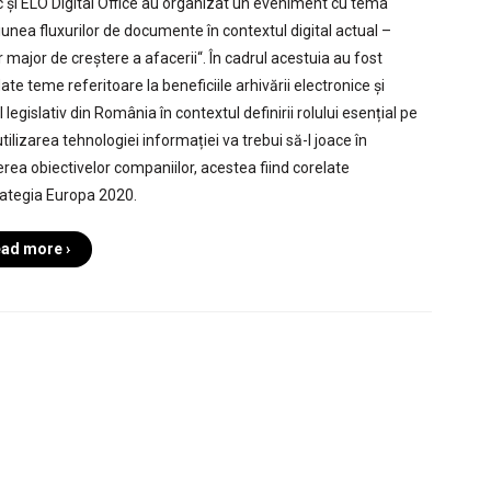
c și ELO Digital Office au organizat un eveniment cu tema
iunea fluxurilor de documente în contextul digital actual –
r major de creștere a afacerii“. În cadrul acestuia au fost
te teme referitoare la beneficiile arhivării electronice și
 legislativ din România în contextul definirii rolului esențial pe
tilizarea tehnologiei informației va trebui să-l joace în
erea obiectivelor companiilor, acestea fiind corelate
rategia Europa 2020.
ad more ›