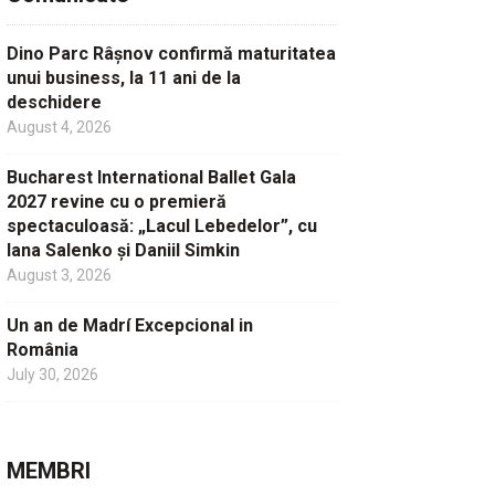
Dino Parc Râșnov confirmă maturitatea
unui business, la 11 ani de la
deschidere
August 4, 2026
Bucharest International Ballet Gala
2027 revine cu o premieră
spectaculoasă: „Lacul Lebedelor”, cu
Iana Salenko și Daniil Simkin
August 3, 2026
Un an de Madrí Excepcional in
România
July 30, 2026
MEMBRI