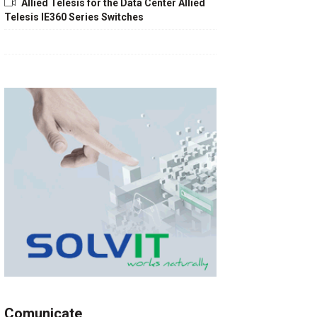
Allied Telesis for the Data Center Allied
Telesis IE360 Series Switches
Comunicate