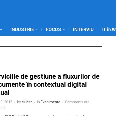
INDUSTRIE
FOCUS
INTERVIU
IT in 
viciile de gestiune a fluxurilor de
umente în contextual digital
tual
9, 2016
by
clubitc
in
Evenimente
Comments are
led