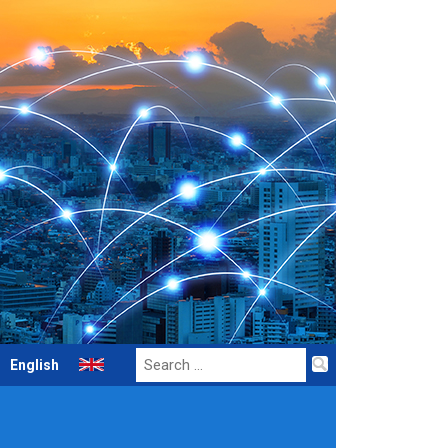
Search
English
for: