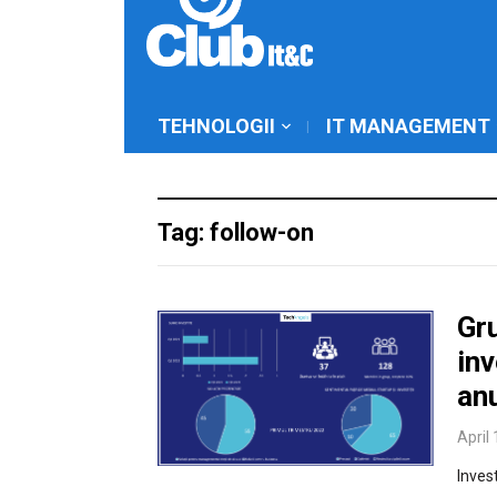
TEHNOLOGII
IT MANAGEMENT
Tag: follow-on
Gru
inv
an
April
Inves