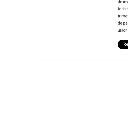
de inv
tech d
trime
de per
urilor
Re