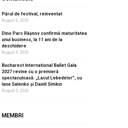
Părul de festival, reinventat
August 6, 2026
Dino Parc Râșnov confirmă maturitatea
unui business, la 11 ani de la
deschidere
August 4, 2026
Bucharest International Ballet Gala
2027 revine cu o premieră
spectaculoasă: „Lacul Lebedelor”, cu
Iana Salenko și Daniil Simkin
August 3, 2026
MEMBRI