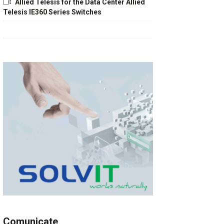
Allied Telesis for the Data Center Allied
Telesis IE360 Series Switches
Comunicate