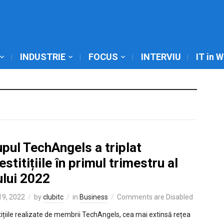
INDUSTRIE
FOCUS
INTERVIU
IT in 
pul TechAngels a triplat
estitițiile în primul trimestru al
ului 2022
 19, 2022
by
clubitc
in
Business
Comments are Disabled
tițiile realizate de membrii TechAngels, cea mai extinsă rețea