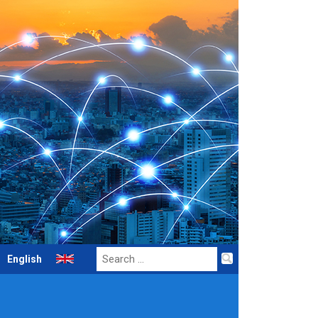
Search
English
for: