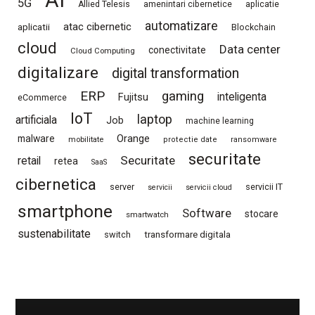
AI
5G
Allied Telesis
amenintari cibernetice
aplicatie
automatizare
atac cibernetic
aplicatii
Blockchain
cloud
Data center
conectivitate
Cloud Computing
digitalizare
digital transformation
ERP
gaming
Fujitsu
inteligenta
eCommerce
IoT
laptop
artificiala
Job
machine learning
Orange
malware
mobilitate
protectie date
ransomware
securitate
Securitate
retail
retea
SaaS
cibernetica
server
servicii IT
servicii
servicii cloud
smartphone
Software
stocare
smartwatch
sustenabilitate
switch
transformare digitala