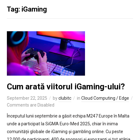
Tag: iGaming
Cum arată viitorul iGaming-ului?
September 22, 2025
by
clubitc
in
Cloud Computing / Edge
Comments are Disabled
Începutul lunii septembrie a găsit echipa M247 Europe în Malta
unde a participat la SiGMA Euro-Med 2025, chiar în inima
comunității globale de iGaming și gambling online. Cu peste
12.000 de participanți, 400 de sponsori și expozanți și tot atâția