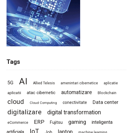
Tags
AI
5G
Allied Telesis
amenintari cibernetice
aplicatie
automatizare
atac cibernetic
aplicatii
Blockchain
cloud
Data center
conectivitate
Cloud Computing
digitalizare
digital transformation
ERP
gaming
Fujitsu
inteligenta
eCommerce
IoT
laptop
artificiala
Job
machine learning