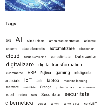
Tags
AI
5G
Allied Telesis
amenintari cibernetice
aplicatie
automatizare
atac cibernetic
aplicatii
Blockchain
cloud
Data center
conectivitate
Cloud Computing
digitalizare
digital transformation
ERP
gaming
Fujitsu
inteligenta
eCommerce
IoT
laptop
artificiala
Job
machine learning
Orange
malware
mobilitate
protectie date
ransomware
securitate
Securitate
retail
retea
SaaS
cibernetica
server
servicii IT
servicii
servicii cloud