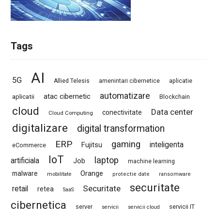
Tags
AI
5G
Allied Telesis
amenintari cibernetice
aplicatie
automatizare
atac cibernetic
aplicatii
Blockchain
cloud
Data center
conectivitate
Cloud Computing
digitalizare
digital transformation
ERP
gaming
Fujitsu
inteligenta
eCommerce
IoT
laptop
artificiala
Job
machine learning
Orange
malware
mobilitate
protectie date
ransomware
securitate
Securitate
retail
retea
SaaS
cibernetica
server
servicii IT
servicii
servicii cloud