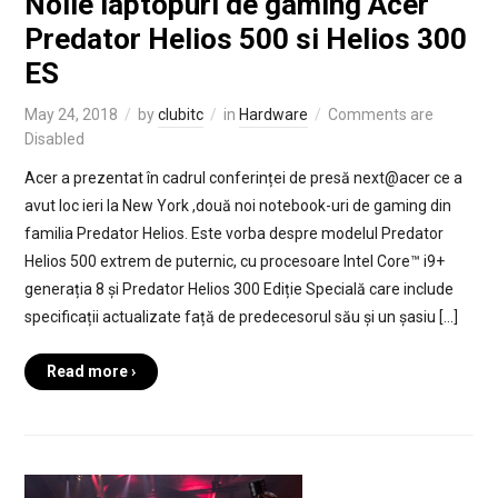
Noile laptopuri de gaming Acer
Predator Helios 500 si Helios 300
ES
May 24, 2018
by
clubitc
in
Hardware
Comments are
Disabled
Acer a prezentat în cadrul conferinței de presă next@acer ce a
avut loc ieri la New York ,două noi notebook-uri de gaming din
familia Predator Helios. Este vorba despre modelul Predator
Helios 500 extrem de puternic, cu procesoare Intel Core™ i9+
generația 8 și Predator Helios 300 Ediție Specială care include
specificații actualizate față de predecesorul său și un șasiu […]
Read more ›