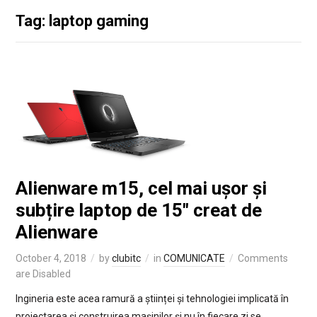
Tag: laptop gaming
Alienware m15, cel mai ușor și
subțire laptop de 15″ creat de
Alienware
October 4, 2018
by
clubitc
in
COMUNICATE
Comments
are Disabled
Ingineria este acea ramură a științei și tehnologiei implicată în
proiectarea și construirea mașinilor și nu în fiecare zi se