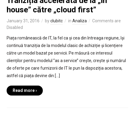
Tranziția accelerată de la „in
house” către „cloud first”
January 31, 2016
by
clubitc
in
Analiza
Comments are
Disabled
Piața românească de IT, la fel ca și cea din întreaga regiune, își
continuă tranziția de la modelul clasic de achiziție și licențiere
către un model bazat pe servicii. Pe măsură ce interesul
clienților pentru modelul ’’as a service’’ crește, crește și numărul
de oferte pe care furnizorii de IT le pun la dispoziția acestora,
astfel că piața devine din […]
Read more ›