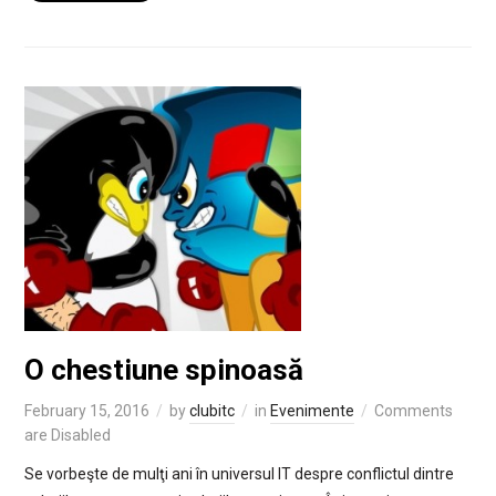
O chestiune spinoasă
February 15, 2016
by
clubitc
in
Evenimente
Comments
are Disabled
Se vorbeşte de mulţi ani în universul IT despre conflictul dintre