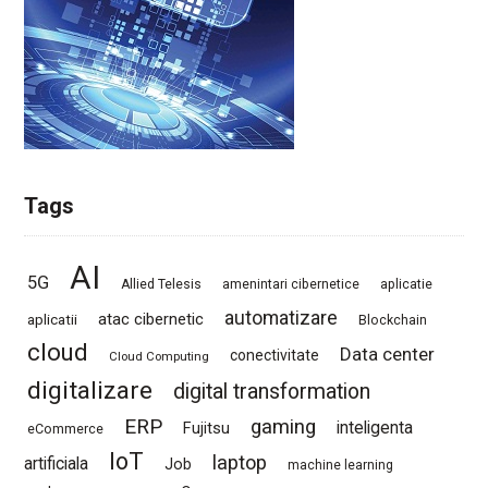
Tags
AI
5G
Allied Telesis
amenintari cibernetice
aplicatie
automatizare
atac cibernetic
aplicatii
Blockchain
cloud
Data center
conectivitate
Cloud Computing
digitalizare
digital transformation
ERP
gaming
Fujitsu
inteligenta
eCommerce
IoT
laptop
artificiala
Job
machine learning