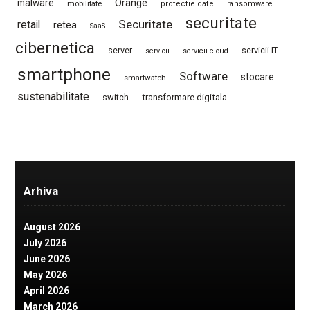
Orange
malware
mobilitate
protectie date
ransomware
securitate
Securitate
retail
retea
SaaS
cibernetica
server
servicii IT
servicii
servicii cloud
smartphone
Software
stocare
smartwatch
sustenabilitate
switch
transformare digitala
Arhiva
August 2026
July 2026
June 2026
May 2026
April 2026
March 2026