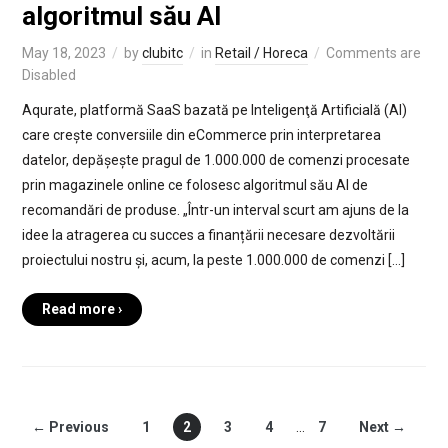
algoritmul său AI
May 18, 2023
by
clubitc
in
Retail / Horeca
Comments are
Disabled
Aqurate, platformă SaaS bazată pe Inteligenţă Artificială (AI)
care crește conversiile din eCommerce prin interpretarea
datelor, depășește pragul de 1.000.000 de comenzi procesate
prin magazinele online ce folosesc algoritmul său AI de
recomandări de produse. „Într-un interval scurt am ajuns de la
idee la atragerea cu succes a finanțării necesare dezvoltării
proiectului nostru și, acum, la peste 1.000.000 de comenzi […]
Read more ›
← Previous
1
2
3
4
…
7
Next →