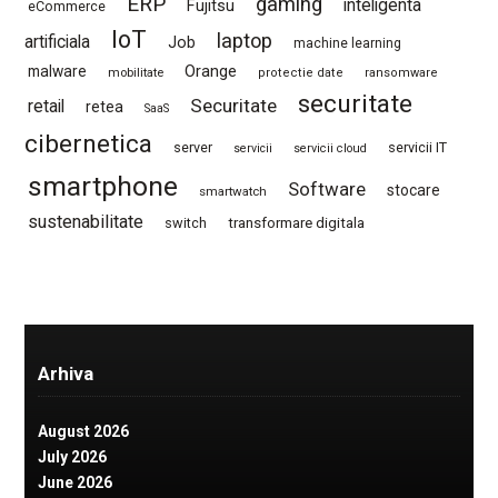
ERP
gaming
Fujitsu
inteligenta
eCommerce
IoT
laptop
artificiala
Job
machine learning
Orange
malware
mobilitate
protectie date
ransomware
securitate
Securitate
retail
retea
SaaS
cibernetica
server
servicii IT
servicii
servicii cloud
smartphone
Software
stocare
smartwatch
sustenabilitate
switch
transformare digitala
Arhiva
August 2026
July 2026
June 2026