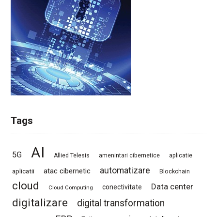
Tags
AI
5G
Allied Telesis
amenintari cibernetice
aplicatie
automatizare
atac cibernetic
aplicatii
Blockchain
cloud
Data center
conectivitate
Cloud Computing
digitalizare
digital transformation