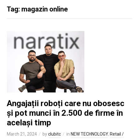
Tag: magazin online
Angajații roboți care nu obosesc
și pot munci în 2.500 de firme în
același timp
March 21, 2024
by
clubitc
in
NEW TECHNOLOGY
,
Retail /