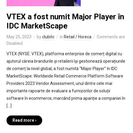
VTEX a fost numit Major Player în
IDC MarketScape
May 25, 2023
by
clubitc
in
Retail / Horeca
Comments are
Disabled
VTEX (NYSE: VTEX), platforma enterprise de comerț digital cu
ajutorul căreia brandurile și retailerii își gestionează operațiunile
de comerț la nivel global, a fost numită “Major Player” în IDC
MarketScape: Worldwide Retail Commerce Platform Software
Providers 2023 Vendor Assessment, unul dintre cele mai
importante rapoarte de evaluare a furnizorilor de soluții
software în ecommerce, marcând prima apariție a companiei în
[…]
Read more ›