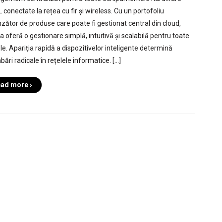
 conectate la rețea cu fir și wireless. Cu un portofoliu
nzător de produse care poate fi gestionat central din cloud,
a oferă o gestionare simplă, intuitivă și scalabilă pentru toate
le. Apariția rapidă a dispozitivelor inteligente determină
ări radicale în rețelele informatice. […]
ad more ›