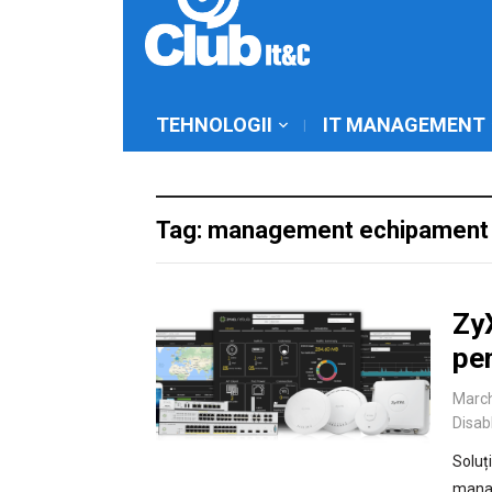
TEHNOLOGII
IT MANAGEMENT
Tag: management echipament 
Zy
pen
March
Disab
Soluț
manag