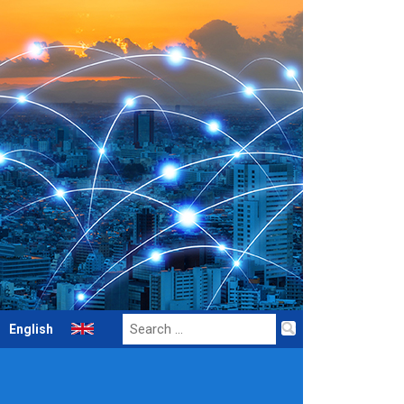
Search
English
for: