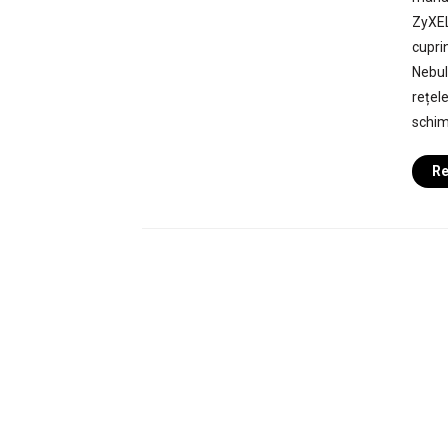
ZyXEL
cupri
Nebul
rețele
schimb
Re