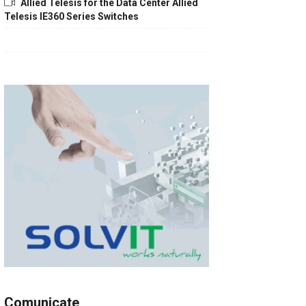
Allied Telesis for the Data Center Allied
Telesis IE360 Series Switches
Comunicate