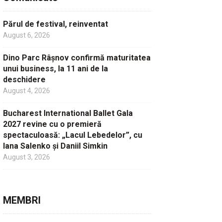
Părul de festival, reinventat
August 6, 2026
Dino Parc Râșnov confirmă maturitatea
unui business, la 11 ani de la
deschidere
August 4, 2026
Bucharest International Ballet Gala
2027 revine cu o premieră
spectaculoasă: „Lacul Lebedelor”, cu
Iana Salenko și Daniil Simkin
August 3, 2026
MEMBRI