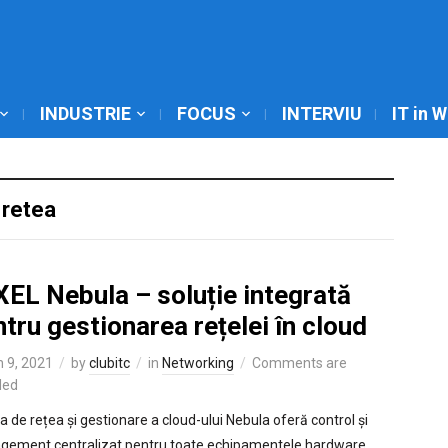
INDUSTRIE
FOCUS
INTERVIU
IT in 
retea
XEL Nebula – soluție integrată
tru gestionarea rețelei în cloud
 9, 2021
by
clubitc
in
Networking
Comments are
led
ia de rețea și gestionare a cloud-ului Nebula oferă control și
ement centralizat pentru toate echipamentele hardware